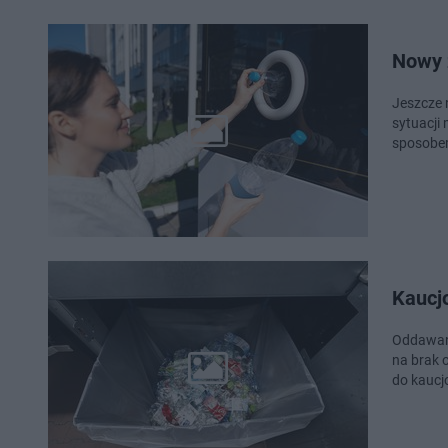
Nowy 
Jeszcze 
sytuacji 
sposobe
Kaucjo
Oddawani
na brak o
do kaucj