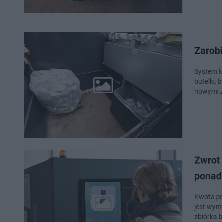
Zarobi
System k
butelki, 
nowymi z
Zwrot 
ponad
Kwota pr
jest wym
zbiórka b