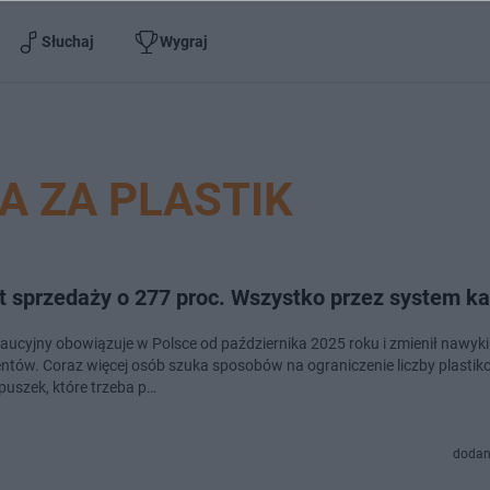
Słuchaj
Wygraj
A ZA PLASTIK
t sprzedaży o 277 proc. Wszystko przez system ka
aucyjny obowiązuje w Polsce od października 2025 roku i zmienił nawyki
tów. Coraz więcej osób szuka sposobów na ograniczenie liczby plasti
 puszek, które trzeba p…
dodan