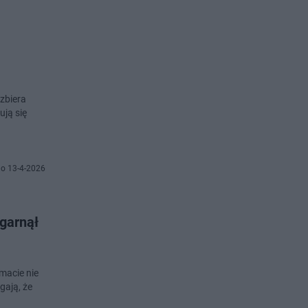
 zbiera
ują się
o 13-4-2026
zgarnął
macie nie
gają, że