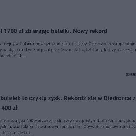
ł 1700 zł zbierając butelki. Nowy rekord
aucyjny w Polsce obowiązuje od kilku miesięcy. Część z nas skrupulatnie
by następnie odzyskać pieniądze, lecz nadal są też i tacy, którzy nie przejm
asadami i b…
dodan
butelek to czysty zysk. Rekordzista w Biedronce 
 400 zł
zekraczająca 400 złotych za jedną wizytę z pustymi butelkami przy auto
ysłem, lecz faktem dzięki nowym przepisom. Obywatele masowo dostrze
utelek to nie tylk…