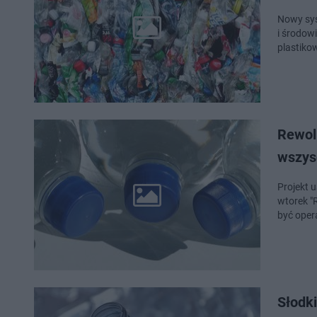
Nowy sys
i środow
plastiko
Rewolu
wszys
Projekt 
wtorek "R
być opera
Słodk