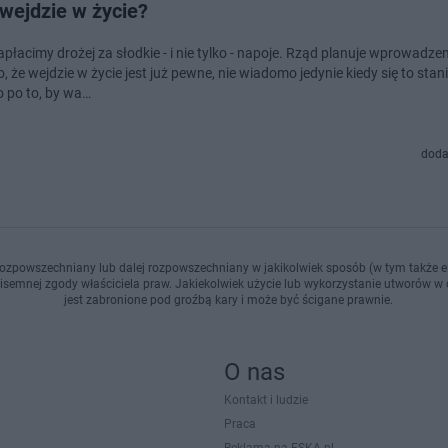
wejdzie w życie?
płacimy drożej za słodkie - i nie tylko - napoje. Rząd planuje wprowadze
o, że wejdzie w życie jest już pewne, nie wiadomo jedynie kiedy się to stani
 po to, by wa…
doda
ozpowszechniany lub dalej rozpowszechniany w jakikolwiek sposób (w tym także el
pisemnej zgody właściciela praw. Jakiekolwiek użycie lub wykorzystanie utworów w c
jest zabronione pod groźbą kary i może być ścigane prawnie.
O nas
Kontakt i ludzie
Praca