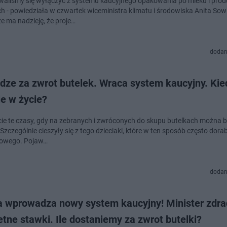
aliśmy się wyłączyć z systemu kaucyjnego opakowania po mleku i pro
h - powiedziała w czwartek wiceministra klimatu i środowiska Anita Sow
e ma nadzieję, że proje…
dodan
dze za zwrot butelek. Wraca system kaucyjny. Kie
e w życie?
ie te czasy, gdy na zebranych i zwróconych do skupu butelkach można b
Szczególnie cieszyły się z tego dzieciaki, które w ten sposób często dora
kowego. Pojaw…
dodan
a wprowadza nowy system kaucyjny! Minister zdr
tne stawki. Ile dostaniemy za zwrot butelki?