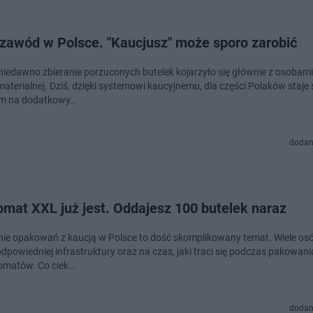
zawód w Polsce. "Kaucjusz" może sporo zarobić
niedawno zbieranie porzuconych butelek kojarzyło się głównie z osobami
materialnej. Dziś, dzięki systemowi kaucyjnemu, dla części Polaków staje s
m na dodatkowy…
dodan
mat XXL już jest. Oddajesz 100 butelek naraz
e opakowań z kaucją w Polsce to dość skomplikowany temat. Wiele os
dpowiedniej infrastruktury oraz na czas, jaki traci się podczas pakowani
omatów. Co ciek…
dodan