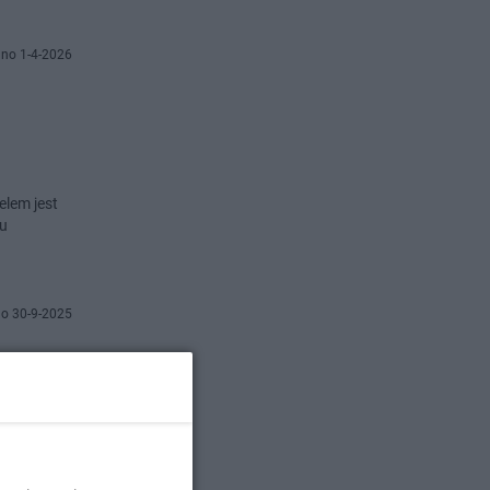
no 1-4-2026
elem jest
mu
o 30-9-2025
tanie: w
 mógł