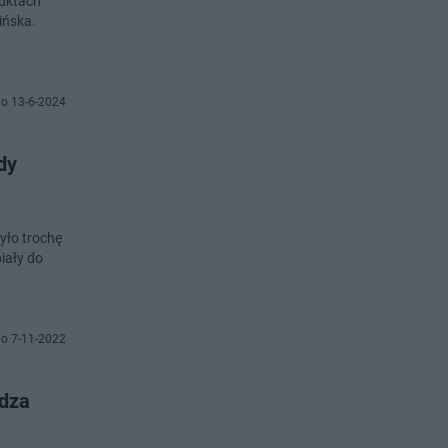
duktach
ińska.
o 13-6-2024
dy
yło trochę
biały do
o 7-11-2022
adza