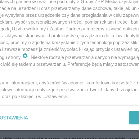
fanych partnerów oraz inne podmioty z Grupy ZPR Media uzyskujem
cje na urządzeniu oraz przetwarzamy dane osobowe, takie jak unika
je wysyłane przez urządzenie czy dane przeglądania w celu zapewn
dodan
klam, wybór spersonalizowanych treści, pomiar reklam i treści, bad
 zgodą Użytkownika my i Zaufani Partnerzy możemy używać dokład
az aktywnie skanować charakterystykę urządzenia do celów identyfi
 na butelki i puszki od października. Uwaga na tę
ść, prosimy o zgodę na korzystanie z tych technologii poprzez klikn
a i zawsze możesz ją zmienić/wycofać klikając przycisk ustawień pr
ę! Tego wypatruj w sklepie
ogu strony
. Niektóre rodzaje przetwarzania danych nie wymagaj
iwić się takiemu przetwarzaniu. Preferencje będą miały zastosowanie
dziernika w Polsce obowiązywać będzie system kaucyjny. Klienci od razu
 ponieważ szklane, metalowe i plastikowe opakowania objęte zostaną kau
o 1 złotówki za …
szymi informacjami, abyś mógł świadomie i komfortowo korzystać z
gółowe informacje dotyczące przetwarzania Twoich danych znajdzi
s
oraz po kliknięciu w „Ustawienia”.
doda
edy system kaucyjny w Polsce? Tych butelek nie 
USTAWIENIA
pie