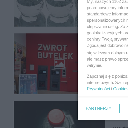
My, naszych 1162 zau
przechowujemy informa
standardowe informac
spersonalizowanych re
ulepszanie usług. Za
geolokalizacyjnych or
Kaucja
cenimy Twoją prywatno
Zgoda jest dobrowoln
pułapk
się w lewym dolnym r
ale masz prawo sprzec
Od 1 paź
witrynie.
różnicę,
groszy d
Zapoznaj się z poniż
internetowych. Szcze
Prywatności
i
Cookie
Od ki
PARTNERZY
w skle