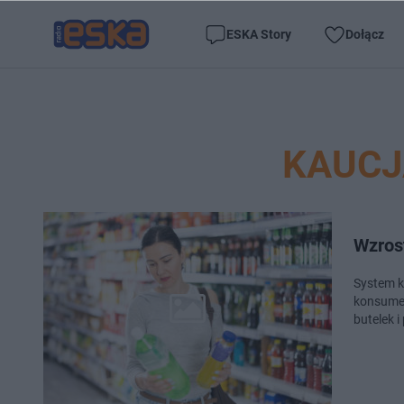
ESKA Story
Dołącz
KAUCJ
Wzros
System k
konsumen
butelek i