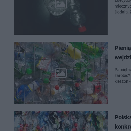
Zdecydow
mlecznyc
Dodała, ż
Pienią
wejdzi
Pamiętac
zarobić? 
kieszon
Polsk
konkre