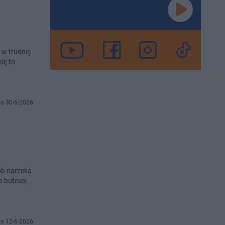
 w trudnej
ię to
o 30-6-2026
ób narzeka
a butelek
o 12-6-2026