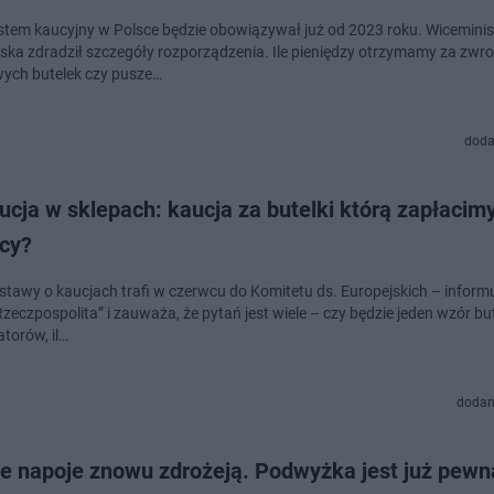
tem kaucyjny w Polsce będzie obowiązywał już od 2023 roku. Wiceminis
iska zdradził szczegóły rozporządzenia. Ile pieniędzy otrzymamy za zwro
wych butelek czy pusze…
doda
cja w sklepach: kaucja za butelki którą zapłacim
cy?
ustawy o kaucjach trafi w czerwcu do Komitetu ds. Europejskich – inform
zeczpospolita” i zauważa, że pytań jest wiele – czy będzie jeden wzór bute
torów, il…
dodan
ie napoje znowu zdrożeją. Podwyżka jest już pewn