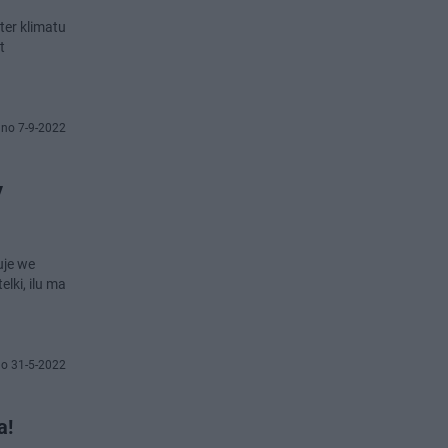
ter klimatu
t
no 7-9-2022
y
uje we
lki, ilu ma
o 31-5-2022
a!