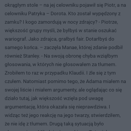
okrągłym stole – na jej celowniku pojawił się Piotr, a na
celowniku Patryka – Dorota. Kto został wypędzony z
zamku? I kogo zamordują w nocy zdrajcy? - Piotrze,
większość grupy myśli, że byłbyś w stanie oszukać
wariograf. Jako zdrajca, grałbyś fair. Dotarłbyś do
samego końca. – zaczęła Manae, której zdanie podbił
również Stanley. - Na swoją obronę chyba wziąłbym
głosowania, w których nie głosowałem za tłumem.
Zrobiłem to raz w przypadku Klaudii. I źle się z tym
czułem. Natomiast pomimo tego, że Adama miałem na
swojej liście i miałem argumenty, ale oglądając co się
działo tutaj, jak większość wzięła pod uwagę
argumentację, która okazała się nieprawdziwa. I
widząc też jego reakcję na jego twarzy, stwierdziłem,
że nie idę z tłumem. Drugą taką sytuacją było