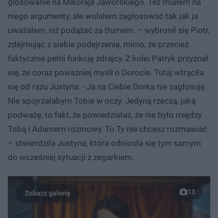
glosowanie na Mikołaja Jaworskiego. Też miałem na
niego argumenty, ale wolałem zagłosować tak jak ja
uważałem, niż podążać za tłumem. – wybronił się Piotr,
zdejmując z siebie podejrzenia, mimo, że przecież
faktycznie pełni funkcję zdrajcy. Z kolei Patryk przyznał
się, że coraz poważniej myśli o Dorocie. Tutaj wtrąciła
się od razu Justyna: - Ja na Ciebie Dorka nie zagłosuję.
Nie spojrzałabym Tobie w oczy. Jedyną rzeczą, jaką
podważę, to fakt, że powiedziałaś, że nie było między
Tobą i Adamem rozmowy. To Ty nie chcesz rozmawiać.
– stwierdziła Justyna, która odniosła się tym samym
do wcześniej sytuacji z zegarkiem.
13