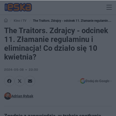
Kino i TV
The Traitors. Zdrajcy - odcinek 11. Złamanie regulaminu i
eliminacja! Co działo się 10 kwietnia?
The Traitors. Zdrajcy - odcinek
11. Złamanie regulaminu i
eliminacja! Co działo się 10
kwietnia?
2024-05-08
22:30
Dodaj do Google
Adrian Rybak
Zgodnie z zapowiedzią, w trakcie spotkania