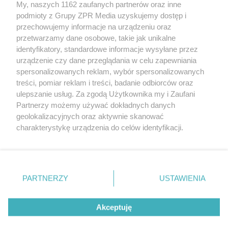
My, naszych 1162 zaufanych partnerów oraz inne
Żaden utwór zamieszczony w serwisie nie może być powielany i
podmioty z Grupy ZPR Media uzyskujemy dostęp i
rozpowszechniany lub dalej rozpowszechniany w jakikolwiek sposób (w
przechowujemy informacje na urządzeniu oraz
tym także elektroniczny lub mechaniczny) na jakimkolwiek polu
eksploatacji w jakiejkolwiek formie, włącznie z umieszczaniem w
przetwarzamy dane osobowe, takie jak unikalne
Internecie bez pisemnej zgody właściciela praw. Jakiekolwiek użycie lub
identyfikatory, standardowe informacje wysyłane przez
wykorzystanie utworów w całości lub w części z naruszeniem prawa,
tzn. bez właściwej zgody, jest zabronione pod groźbą kary i może być
urządzenie czy dane przeglądania w celu zapewniania
ścigane prawnie.
spersonalizowanych reklam, wybór spersonalizowanych
treści, pomiar reklam i treści, badanie odbiorców oraz
ulepszanie usług. Za zgodą Użytkownika my i Zaufani
Partnerzy możemy używać dokładnych danych
geolokalizacyjnych oraz aktywnie skanować
charakterystykę urządzenia do celów identyfikacji.
Ponieważ cenimy Twoją prywatność, prosimy o zgodę na
O nas
korzystanie z tych technologii poprzez kliknięcie
Informacje prawne
„Akceptuję”. Zgoda jest dobrowolna i zawsze możesz ją
zmienić/wycofać klikając przycisk ustawień prywatności
PARTNERZY
USTAWIENIA
Nasze serwisy
znajdujący się w lewym dolnym rogu strony
. Niektóre
rodzaje przetwarzania danych nie wymagają zgody
© 2026 Grupa ZPR Media
Akceptuję
użytkownika, ale masz prawo sprzeciwić się takiemu
przetwarzaniu. Preferencje będą miały zastosowanie tylko