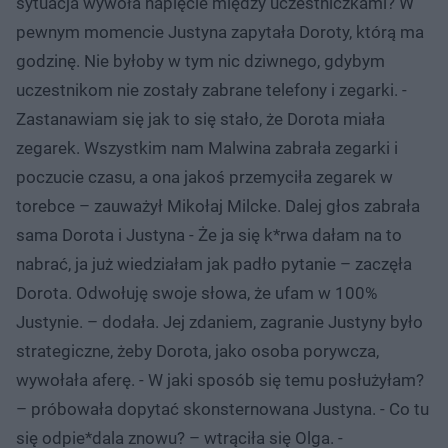
sytuacja wywoła napięcie między uczestniczkami? W
pewnym momencie Justyna zapytała Doroty, którą ma
godzinę. Nie byłoby w tym nic dziwnego, gdybym
uczestnikom nie zostały zabrane telefony i zegarki. -
Zastanawiam się jak to się stało, że Dorota miała
zegarek. Wszystkim nam Malwina zabrała zegarki i
poczucie czasu, a ona jakoś przemyciła zegarek w
torebce – zauważył Mikołaj Milcke. Dalej głos zabrała
sama Dorota i Justyna - Że ja się k*rwa dałam na to
nabrać, ja już wiedziałam jak padło pytanie – zaczęła
Dorota. Odwołuję swoje słowa, że ufam w 100%
Justynie. – dodała. Jej zdaniem, zagranie Justyny było
strategiczne, żeby Dorota, jako osoba porywcza,
wywołała aferę. - W jaki sposób się temu posłużyłam?
– próbowała dopytać skonsternowana Justyna. - Co tu
się odpie*dala znowu? – wtrąciła się Olga. -