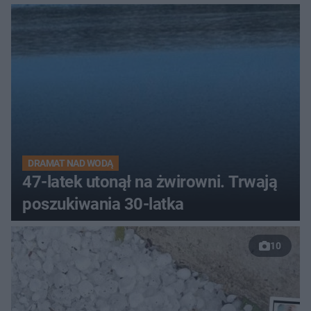
DRAMAT NAD WODĄ
47-latek utonął na żwirowni. Trwają
poszukiwania 30-latka
10