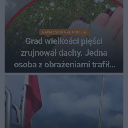
NAWAŁNICA NAD POLSKĄ
Grad wielkości pięści
zrujnował dachy. Jedna
osoba z obrażeniami trafiła
do szpitala