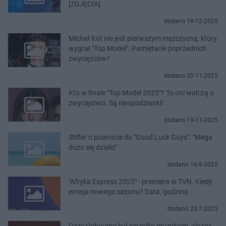
[ZDJĘCIA]
dodano 19-12-2025
Michał Kot nie jest pierwszym mężczyzną, który
wygrał "Top Model". Pamiętacie poprzednich
zwycięzców?
dodano 20-11-2025
Kto w finale "Top Model 2025"? To oni walczą o
zwycięstwo. Są niespodzianki!
dodano 19-11-2025
Stifler o powrocie do "Good Luck Guys". "Mega
dużo się działo"
dodano 16-9-2025
"Afryka Express 2025" - premiera w TVN. Kiedy
emisja nowego sezonu? Data, godzina
dodano 23-7-2025
Ozzy Osbourne był nie tylko muzykiem, ale też