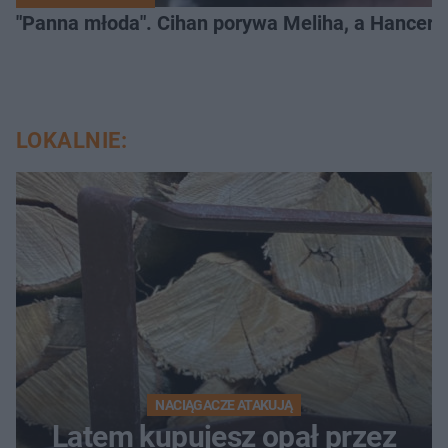
"Panna młoda". Cihan porywa Meliha, a Hancer bi
LOKALNIE:
NACIĄGACZE ATAKUJĄ
Latem kupujesz opał przez