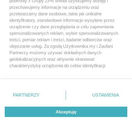
podmioty z Grupy ZPR Media uzyskujemy dostęp i
przechowujemy informacje na urządzeniu oraz
przetwarzamy dane osobowe, takie jak unikalne
identyfikatory, standardowe informacje wysyłane przez
urządzenie czy dane przeglądania w celu zapewniania
spersonalizowanych reklam, wybór spersonalizowanych
treści, pomiar reklam i treści, badanie odbiorców oraz
ulepszanie usług. Za zgodą Użytkownika my i Zaufani
Partnerzy możemy używać dokładnych danych
Żaden utwór zamieszczony w serwisie nie może być powielany i
rozpowszechniany lub dalej rozpowszechniany w jakikolwiek sposób (w
geolokalizacyjnych oraz aktywnie skanować
tym także elektroniczny lub mechaniczny) na jakimkolwiek polu
charakterystykę urządzenia do celów identyfikacji.
eksploatacji w jakiejkolwiek formie, włącznie z umieszczaniem w
Ponieważ cenimy Twoją prywatność, prosimy o zgodę na
Internecie bez pisemnej zgody właściciela praw. Jakiekolwiek użycie lub
wykorzystanie utworów w całości lub w części z naruszeniem prawa,
korzystanie z tych technologii poprzez kliknięcie
tzn. bez właściwej zgody, jest zabronione pod groźbą kary i może być
„Akceptuję”. Zgoda jest dobrowolna i zawsze możesz ją
ścigane prawnie.
zmienić/wycofać klikając przycisk ustawień prywatności
PARTNERZY
USTAWIENIA
znajdujący się w lewym dolnym rogu strony
. Niektóre
rodzaje przetwarzania danych nie wymagają zgody
Akceptuję
użytkownika, ale masz prawo sprzeciwić się takiemu
przetwarzaniu. Preferencje będą miały zastosowanie tylko
na tej witrynie.
O nas