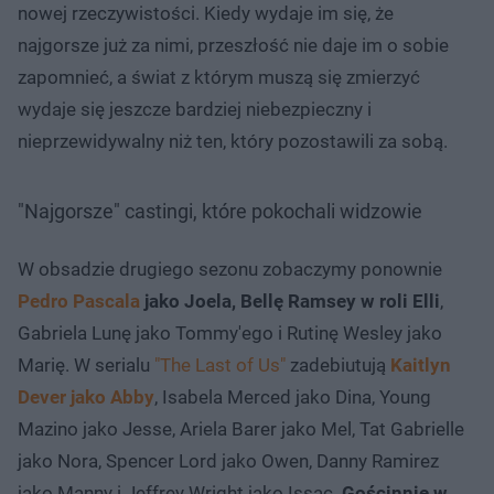
nowej rzeczywistości. Kiedy wydaje im się, że
najgorsze już za nimi, przeszłość nie daje im o sobie
zapomnieć, a świat z którym muszą się zmierzyć
wydaje się jeszcze bardziej niebezpieczny i
nieprzewidywalny niż ten, który pozostawili za sobą.
"Najgorsze" castingi, które pokochali widzowie
W obsadzie drugiego sezonu zobaczymy ponownie
Pedro Pascala
jako Joela, Bellę Ramsey w roli Elli
,
Gabriela Lunę jako Tommy'ego i Rutinę Wesley jako
Marię. W serialu
"The Last of Us"
zadebiutują
Kaitlyn
Dever jako Abby
, Isabela Merced jako Dina, Young
Mazino jako Jesse, Ariela Barer jako Mel, Tat Gabrielle
jako Nora, Spencer Lord jako Owen, Danny Ramirez
jako Manny i Jeffrey Wright jako Issac.
Gościnnie w