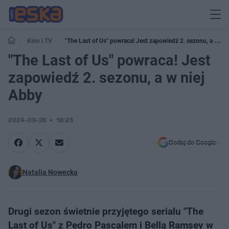
Kino i TV
"The Last of Us" powraca! Jest zapowiedź 2. sezonu, a w
niej Abby
"The Last of Us" powraca! Jest
zapowiedź 2. sezonu, a w niej
Abby
2024-09-26
18:23
Dodaj do Google
Natalia Nowecka
Drugi sezon świetnie przyjętego serialu "The
Last of Us" z Pedro Pascalem i Bellą Ramsey w