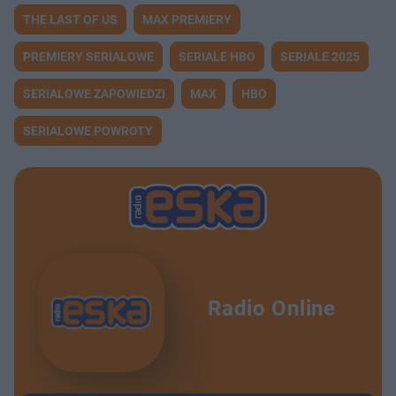
THE LAST OF US
MAX PREMIERY
PREMIERY SERIALOWE
SERIALE HBO
SERIALE 2025
SERIALOWE ZAPOWIEDZI
MAX
HBO
SERIALOWE POWROTY
Radio Online