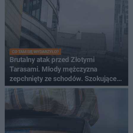
CO TAM SIĘ WYDARZYŁO?
Brutalny atak przed Złotymi
Tarasami. Młody mężczyzna
zepchnięty ze schodów. Szokujące
nagranie krąży po sieci