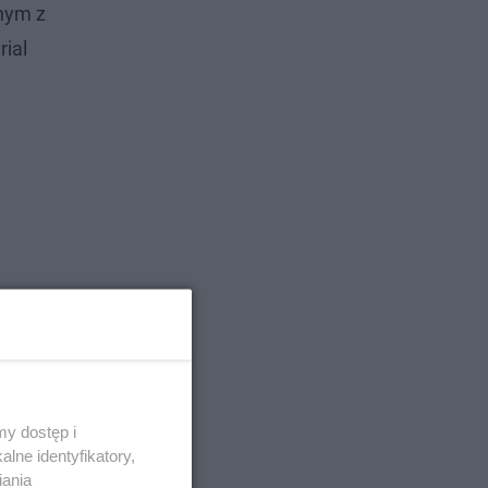
dnym z
rial
y dostęp i
lne identyfikatory,
iania