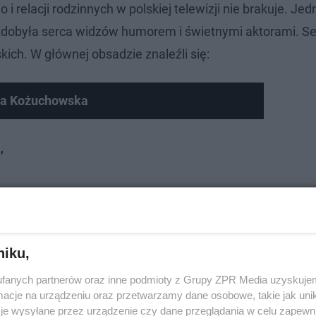
 i relacji rodzinnych w polskiej telewizji nie brakuje. Je
 zdobyła serca widzów humorem i świetnymi aktorami. Se
ich. W głównej obsadzie znaleźli się:
ta Kożuchowska
,
niku,
fanych partnerów oraz inne podmioty z Grupy ZPR Media uzyskujem
cje na urządzeniu oraz przetwarzamy dane osobowe, takie jak unika
je wysyłane przez urządzenie czy dane przeglądania w celu zapewn