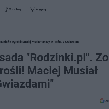
Słuchaj
Wygraj
rek nieźle wyrośli! Maciej Musiał tańczy w "Tańcu z Gwiazdami"
sada "Rodzinki.pl". Zo
rośli! Maciej Musiał
Gwiazdami"
Do