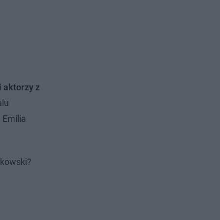
 aktorzy z
alu
 Emilia
ójkowski?