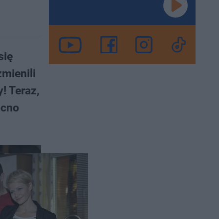
się
zmienili
! Teraz,
ocno