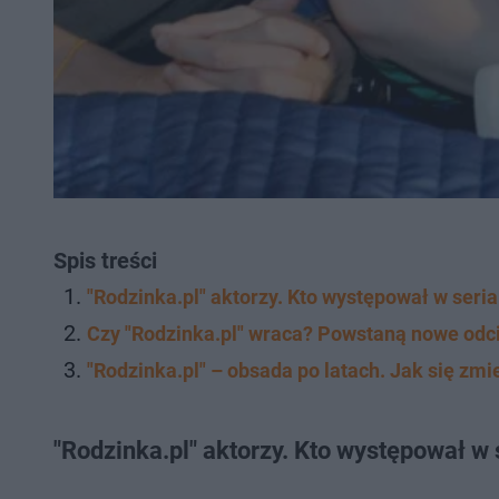
Spis treści
"Rodzinka.pl" aktorzy. Kto występował w seri
Czy "Rodzinka.pl" wraca? Powstaną nowe odci
"Rodzinka.pl" – obsada po latach. Jak się zmie
"Rodzinka.pl" aktorzy. Kto występował w 