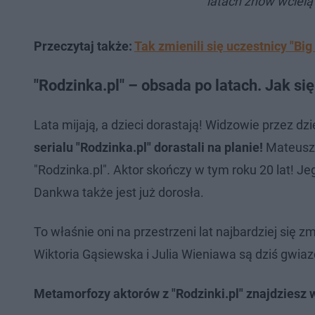
latach znów wcielą 
Przeczytaj także:
Tak zmienili się uczestnicy "B
"Rodzinka.pl" – obsada po latach. Jak się
Lata mijają, a dzieci dorastają! Widzowie przez dzie
serialu "Rodzinka.pl" dorastali na planie!
Mateusz P
"Rodzinka.pl". Aktor skończy w tym roku 20 lat! Jeg
Dankwa także jest już dorosła.
To właśnie oni na przestrzeni lat najbardziej się 
Wiktoria Gąsiewska i Julia Wieniawa są dziś gwia
Metamorfozy aktorów z "Rodzinki.pl" znajdziesz w