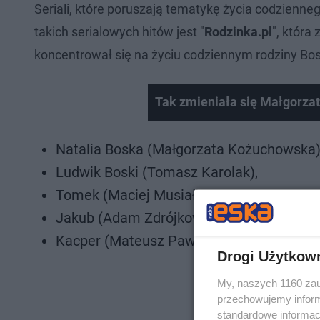
Seriali, które poruszają tematykę życia codziennego
takich serialowych hitów jest "
Rodzinka.pl
", która
koncentrował się na życiu codziennym rodziny Bosk
Tak zmieniała się Małgorza
Natalia Boska (Małgorzata Kożuchowska)
Ludwik Boski (Tomasz Karolak),
Tomek (Maciej Musiał),
Jakub (Adam Zdrójkowski),
Kacper (Mateusz Pawłowski).
Drogi Użytkow
My, naszych 1160 zau
przechowujemy informa
standardowe informac