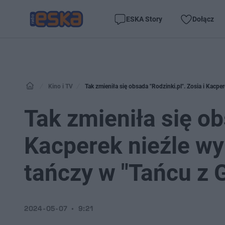
ESKA Story
Dołącz
Kino i TV
Tak zmieniła się obsada "Rodzinki.pl". Zosia i Kacpe
Tak zmieniła się ob
Kacperek nieźle wy
tańczy w "Tańcu z 
2024-05-07
9:21