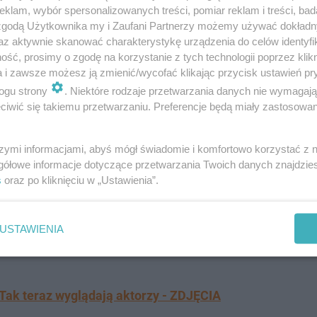
klam, wybór spersonalizowanych treści, pomiar reklam i treści, bad
 zgodą Użytkownika my i Zaufani Partnerzy możemy używać dokład
az aktywnie skanować charakterystykę urządzenia do celów identyfi
ść, prosimy o zgodę na korzystanie z tych technologii poprzez klikn
a i zawsze możesz ją zmienić/wycofać klikając przycisk ustawień pr
ogu strony
. Niektóre rodzaje przetwarzania danych nie wymagaj
iwić się takiemu przetwarzaniu. Preferencje będą miały zastosowanie
szymi informacjami, abyś mógł świadomie i komfortowo korzystać z
gółowe informacje dotyczące przetwarzania Twoich danych znajdzi
s
oraz po kliknięciu w „Ustawienia”.
11 roku. Niestety, po 9 latach, 16 sezonach oraz 287 odc
produkcji
.
Czemu "Rodzinka.pl" się skończyła?
To pytani
USTAWIENIA
dem zdjęcia serialu z anteny była jego stale spadająca
 Tak teraz wyglądają aktorzy - ZDJĘCIA