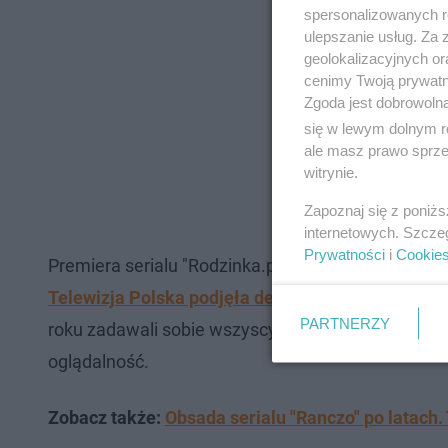
spersonalizowanych re
ulepszanie usług. Za
geolokalizacyjnych or
cenimy Twoją prywatno
Zgoda jest dobrowoln
się w lewym dolnym r
ale masz prawo sprzec
witrynie.
Zapoznaj się z poniż
internetowych. Szcze
Prywatności
i
Cookie
Premiera serialu "Rodzinka.pl" miała miejsce w 20
Telewizja Polska podjęła decyzję o zakończeniu 
PARTNERZY
roku zadawali sobie wszyscy. Ponoć głównym powo
oglądalność.
Zobacz także:
Obsada serialu "Ranczo" po latach.