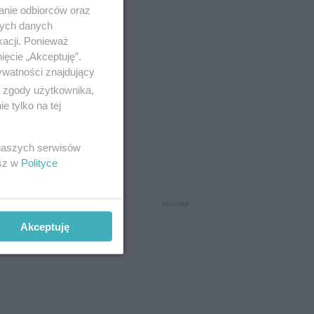
anie odbiorców oraz
nych danych
kacji. Ponieważ
ięcie „Akceptuję”.
ywatności znajdujący
ą zgody użytkownika,
 tylko na tej
 naszych serwisów
esz w
Polityce
inkach
e w 2020
Akceptuję