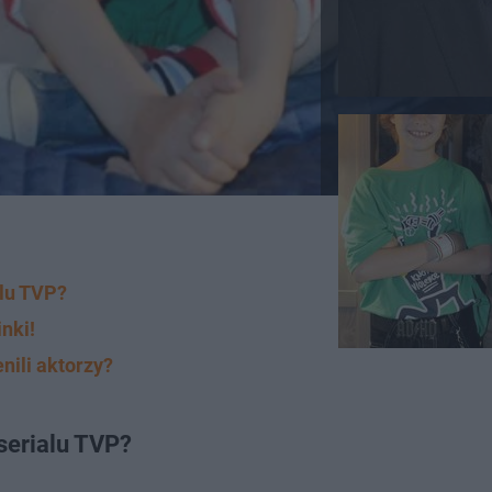
alu TVP?
nki!
nili aktorzy?
serialu TVP?