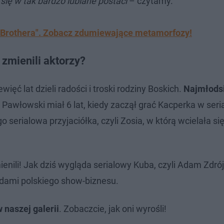
się w tak bardzo lubiane postaci
– czytamy.
ig Brothera". Zobacz zdumiewające metamorfozy!
 zmienili aktorzy?
więć lat dzieli radości i troski rodziny Boskich.
Najmłodsi
awłowski miał 6 lat, kiedy zaczął grać Kacperka w seri
o serialowa przyjaciółka, czyli Zosia, w którą wcielała się
zmienili! Jak dziś wygląda serialowy Kuba, czyli Adam Zdr
zdami polskiego show-biznesu.
 naszej galerii
. Zobaczcie, jak oni wyrośli!