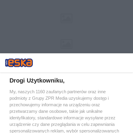
Drogi Użytkowniku,
My, naszych 1160 zaufanych partnerów oraz inne
Żaden utwór zamieszczony w serwisie nie może być powielany i
podmioty z Grupy ZPR Media uzyskujemy dostęp i
rozpowszechniany lub dalej rozpowszechniany w jakikolwiek sposób (w
tym także elektroniczny lub mechaniczny) na jakimkolwiek polu
przechowujemy informacje na urządzeniu oraz
eksploatacji w jakiejkolwiek formie, włącznie z umieszczaniem w
przetwarzamy dane osobowe, takie jak unikalne
Internecie bez pisemnej zgody właściciela praw. Jakiekolwiek użycie lub
identyfikatory, standardowe informacje wysyłane przez
wykorzystanie utworów w całości lub w części z naruszeniem prawa,
tzn. bez właściwej zgody, jest zabronione pod groźbą kary i może być
urządzenie czy dane przeglądania w celu zapewniania
ścigane prawnie.
spersonalizowanych reklam, wybór spersonalizowanych