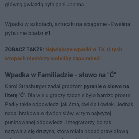
główną gwiazdą była pani Joanna.
Wpadki w szkołach, sztuczki na ściąganie - Ewelina
pyta i nie błądzi #1
ZOBACZ TAKŻE:
Największe wpadki w TV. O tych
wtopach niektórzy woleliby zapomnieć!
Wpadka w Familiadzie - słowo na "Ć"
Karol Strasburger zadał graczom
pytanie o słowo na
literę "Ć"
. Dla wielu graczy zadanie było bardzo proste.
Padły takie odpowiedzi jak ćma, ćwikła i ćwiek. Jednak
nadal brakowało dwóch słów, w tym najwyżej
punktowanej odpowiedzi. Integratorzy, bo tak
nazywała się drużyna, która miała podać prawidłową