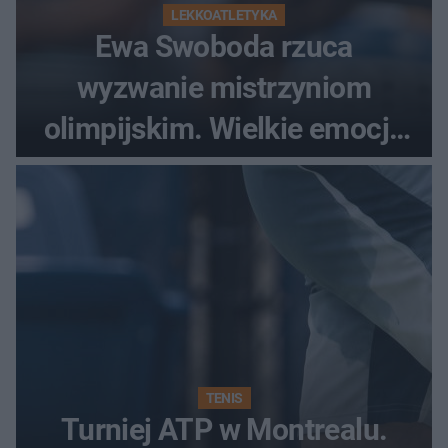
LEKKOATLETYKA
Ewa Swoboda rzuca
wyzwanie mistrzyniom
olimpijskim. Wielkie emocje
podczas Silesia Memoriału
Kamili Skolimowskiej
TENIS
Turniej ATP w Montrealu.