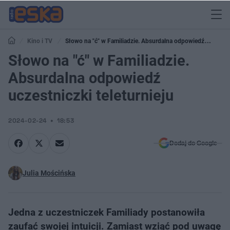
Kino i TV
Słowo na "ć" w Familiadzie. Absurdalna odpowiedź
uczestniczki teleturnieju
Słowo na "ć" w Familiadzie.
Absurdalna odpowiedź
uczestniczki teleturnieju
2024-02-24
18:53
Dodaj do Google
Julia Mościńska
Jedna z uczestniczek Familiady postanowiła
zaufać swojej intuicji. Zamiast wziąć pod uwagę