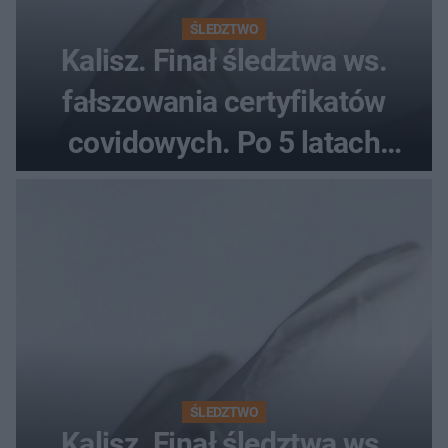
ŚLEDZTWO
Kalisz. Finał śledztwa ws.
fałszowania certyfikatów
covidowych. Po 5 latach
prokurator zamyka sprawę
ŚLEDZTWO
Kalisz. Finał śledztwa ws.