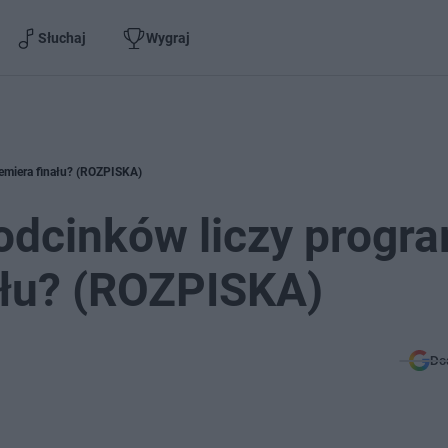
Słuchaj
Wygraj
premiera finału? (ROZPISKA)
 odcinków liczy progra
ału? (ROZPISKA)
Do