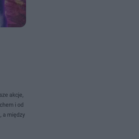
sze akcje,
chem i od
t, a między