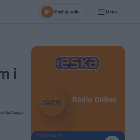
Słuchaj radia
Menu
m i
Radio Online
daj do Google
TERAZ GRAMY