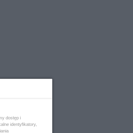
y dostęp i
lne identyfikatory,
iania