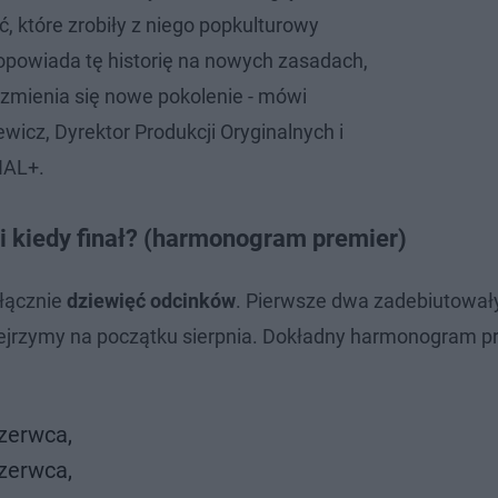
, które zrobiły z niego popkulturowy
 opowiada tę historię na nowych zasadach,
k zmienia się nowe pokolenie - mówi
wicz, Dyrektor Produkcji Oryginalnych i
NAL+.
l i kiedy finał? (harmonogram premier)
 łącznie
dziewięć odcinków
. Pierwsze dwa zadebiutował
obejrzymy na początku sierpnia. Dokładny harmonogram p
czerwca,
czerwca,