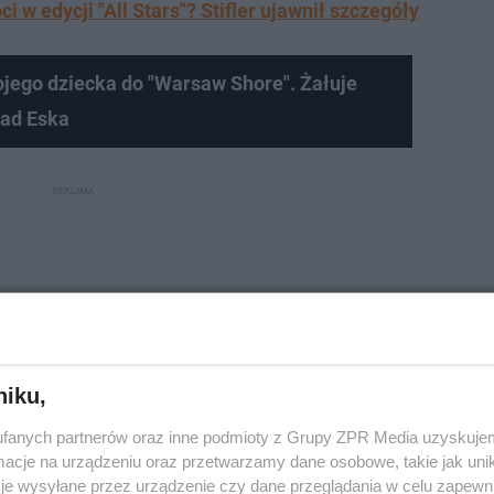
 w edycji "All Stars"? Stifler ujawnił szczegóły
ojego dziecka do "Warsaw Shore". Żałuje
iad Eska
niku,
fanych partnerów oraz inne podmioty z Grupy ZPR Media uzyskujem
cje na urządzeniu oraz przetwarzamy dane osobowe, takie jak unika
je wysyłane przez urządzenie czy dane przeglądania w celu zapewn