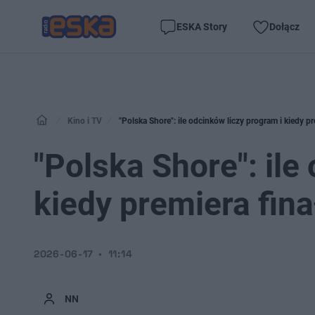
ESKA Story
Dołącz
Kino i TV
"Polska Shore": ile odcinków liczy program i kiedy 
"Polska Shore": ile
kiedy premiera fin
2026-06-17
11:14
NN