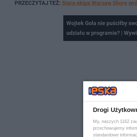
PRZECZYTAJ TEŻ:
Stara ekipa Warsaw Shore wróci
Wojtek Gola nie puściłby sw
udziału w programie? | Wyw
Drogi Użytkow
My, naszych 1162 zau
przechowujemy informa
standardowe informac