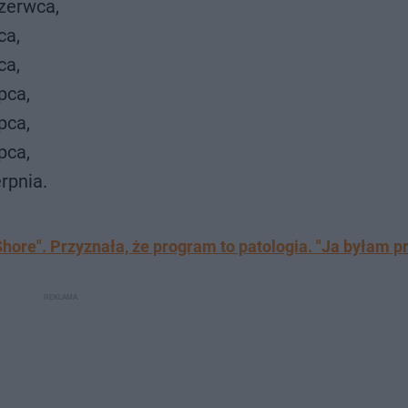
czerwca,
ca,
ca,
pca,
pca,
pca,
erpnia.
Shore". Przyznała, że program to patologia. "Ja byłam p