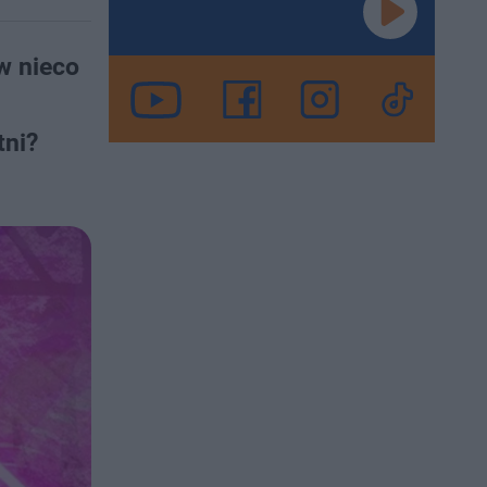
w nieco
tni?