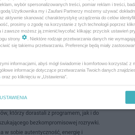
klam, wybór spersonalizowanych treści, pomiar reklam i treści, bad
 zgodą Użytkownika my i Zaufani Partnerzy możemy używać dokład
az aktywnie skanować charakterystykę urządzenia do celów identyfi
ść, prosimy o zgodę na korzystanie z tych technologii poprzez klikn
lne gwiazdy różnych reality, jak i zupełnie nowi uczest
a i zawsze możesz ją zmienić/wycofać klikając przycisk ustawień pr
ra Chmielewska, Sebastian Tokarz, Amanda Gorońska, Olg
ogu strony
. Niektóre rodzaje przetwarzania danych nie wymagaj
iwić się takiemu przetwarzaniu. Preferencje będą miały zastosowanie
atasza Jakubiec, Mateusz Szczepanik. W roli bossa spra
szymi informacjami, abyś mógł świadomie i komfortowo korzystać z
gółowe informacje dotyczące przetwarzania Twoich danych znajdzi
cza kierunek decyzji programowych i
s
oraz po kliknięciu w „Ustawienia”.
dukcji; zdecydowaliśmy się kupić ten format
nowej odsłonie wyłącznie dla widzów
USTAWIENIA
 że POLSKA SHORE trafi zarówno do
w, którzy dorastali z programem, jak i do
szukającego bezkompromisowej rozrywki.
a w sobie autentyczność, energię i