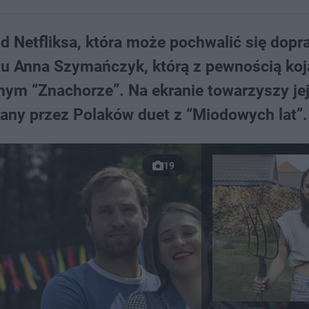
od Netfliksa, która może pochwalić się dop
tu Anna Szymańczyk, którą z pewnością koj
nym “Znachorze”. Na ekranie towarzyszy je
iany przez Polaków duet z “Miodowych lat”.
19