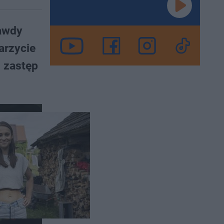
rawdy
arzycie
j zastęp