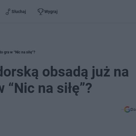
Słuchaj
Wygraj
to gra w “Nic na siłę”?
zdorską obsadą już na
w “Nic na siłę”?
Do