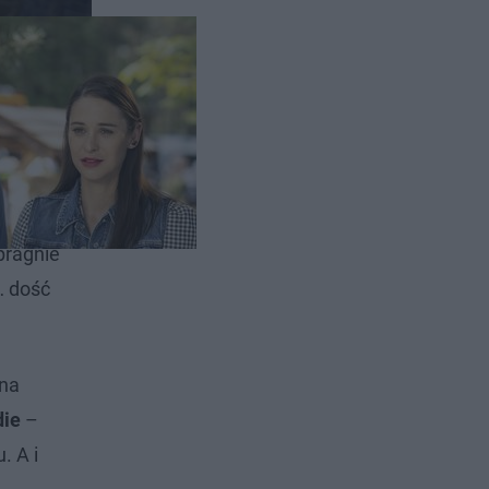
w tej roli
pragnie
… dość
ina
die
–
. A i