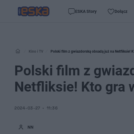
ESKA Story
Dołącz
Kino i TV
Polski film z gwiazdorską obsadą już na Netfliksie! K
Polski film z gwia
Netfliksie! Kto gra 
2024-03-27
11:36
NN