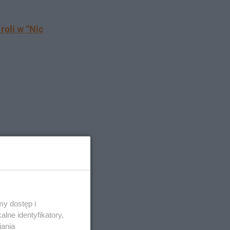
roli w “Nic
y dostęp i
lne identyfikatory,
iania