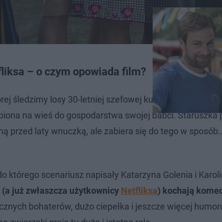
liksa – o czym opowiada film?
ej śledzimy losy 30-letniej szefowej kuchni z Wrocławia (
biona na wieś do gospodarstwa swojej babci. Staruszka 
ą przed laty wnuczką, ale zabiera się do tego w sposób
do którego scenariusz napisały Katarzyna Golenia i Karol
 (a już zwłaszcza użytkownicy
Netfliksa
) kochają kome
znych bohaterów, dużo ciepełka i jeszcze więcej humoru