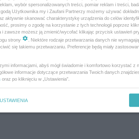
klam, wybór spersonalizowanych treści, pomiar reklam i treści, bad
 zgodą Użytkownika my i Zaufani Partnerzy możemy używać dokład
az aktywnie skanować charakterystykę urządzenia do celów identyfi
ść, prosimy o zgodę na korzystanie z tych technologii poprzez klikn
a i zawsze możesz ją zmienić/wycofać klikając przycisk ustawień pr
komedii Netfliksa?
ogu strony
. Niektóre rodzaje przetwarzania danych nie wymagaj
iwić się takiemu przetwarzaniu. Preferencje będą miały zastosowanie
 się tu
Anna Szymańczyk
, która w ubiegłym roku zrobiła
j babcię Halinę gra zaś ceniona polska aktorka
Anna Seni
szymi informacjami, abyś mógł świadomie i komfortowo korzystać z
gółowe informacje dotyczące przetwarzania Twoich danych znajdzi
usz Janicki
. Ponadto w obsadzie znaleźli się również:
s
oraz po kliknięciu w „Ustawienia”.
USTAWIENIA