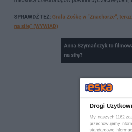
miłośnicy czworonogów powinni być zachwyceni, bo 
SPRAWDŹ TEŻ:
Grała Zośkę w “Znachorze”, teraz
na siłę” (WYWIAD)
Anna Szymańczyk to filmowa
na siłę?
Drogi Użytkow
My, naszych 1162 zau
przechowujemy informa
standardowe informac