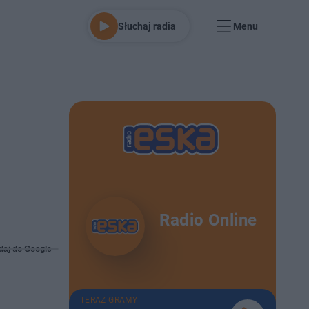
Słuchaj radia
Menu
Radio Online
daj do Google
TERAZ GRAMY