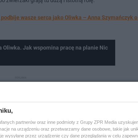
zwierzaki grają tu dużą i istotną rolę.
 podbije wasze serca jako Oliwka – Anna Szymańczyk o 
 Oliwka. Jak wspomina pracę na planie Nic
niku,
fanych partnerów oraz inne podmioty z Grupy ZPR Media uzyskujem
cje na urządzeniu oraz przetwarzamy dane osobowe, takie jak unika
je wysyłane przez urządzenie czy dane przeglądania w celu zapewn