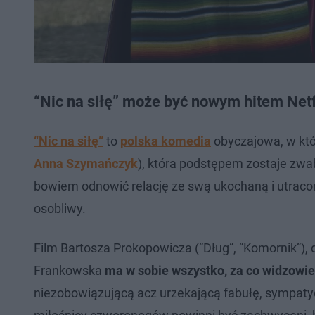
“Nic na siłę” może być nowym hitem Netf
“Nic na siłę”
to
polska komedia
obyczajowa, w któr
Anna Szymańczyk
), która podstępem zostaje zwa
bowiem odnowić relację ze swą ukochaną i utracon
osobliwy.
Film Bartosza Prokopowicza (“Dług”, “Komornik”), 
Frankowska
ma w sobie wszystko, za co widzowie
niezobowiązującą acz urzekającą fabułę, sympatyc