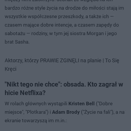
bardzo różne style życia na drodze do miłości stają im
wszystkie współczesne przeszkody, a także ich —
czasem mające dobre intencje, a czasem zapędy do
sabotażu — rodziny, w tym jej siostra Morgan i jego
brat Sasha.
Aktorzy, którzy PRAWIE ZGINĘLI na planie | To Się
Kręci
"Nikt tego nie chce": obsada. Kto zagrał w
hicie Netflixa?
W rolach głównych wystąpili
Kristen Bell
("Dobre
miejsce", "Plotkara") i
Adam Brody
("Życie na fali"), a na
ekranie towarzyszą im m.in.: