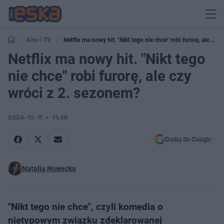
Kino i TV
Netflix ma nowy hit. "Nikt tego nie chce" robi furorę, ale czy
wróci z 2. sezonem?
Netflix ma nowy hit. "Nikt tego
nie chce" robi furorę, ale czy
wróci z 2. sezonem?
2024-10-11
11:36
Dodaj do Google
Natalia Nowecka
"Nikt tego nie chce", czyli komedia o
nietypowym związku zdeklarowanej