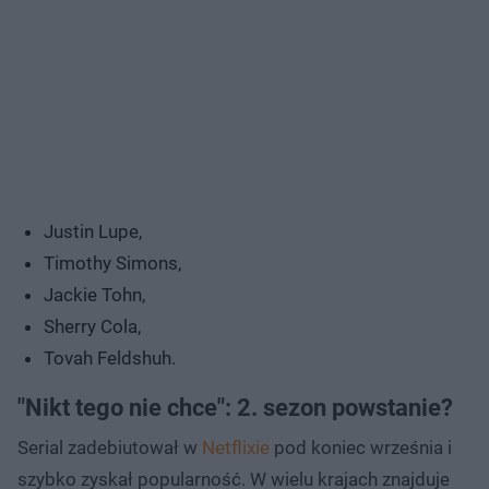
Justin Lupe,
Timothy Simons,
Jackie Tohn,
Sherry Cola,
Tovah Feldshuh.
"Nikt tego nie chce": 2. sezon powstanie?
Serial zadebiutował w
Netflixie
pod koniec września i
szybko zyskał popularność. W wielu krajach znajduje