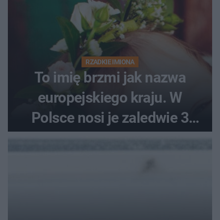
RZADKIE IMIONA
To imię brzmi jak nazwa
europejskiego kraju. W
Polsce nosi je zaledwie 3
kobiety