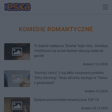
KOMEDIE ROMANTYCZNE
To będzie najlepsza "Drama" tego roku. Zendaya
i Pattinson tuż przed ślubem skoczą sobie do
gardeł
dodano 12-2-2026
"Kochaj i tańcz" z Izą Miko nazywano polskim
"Dirty Dancing". Teraz aktorka wystąpi w "Tańcu
z gwiazdami"
dodano 3-2-2026
Świąteczne komedie romantyczne TOP 10
dodano 23-12-2025