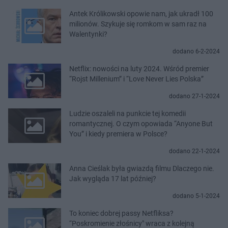
Antek Królikowski opowie nam, jak ukradł 100
milionów. Szykuje się romkom w sam raz na
Walentynki?
dodano 6-2-2024
Netflix: nowości na luty 2024. Wśród premier
“Rojst Millenium” i “Love Never Lies Polska”
dodano 27-1-2024
Ludzie oszaleli na punkcie tej komedii
romantycznej. O czym opowiada “Anyone But
You” i kiedy premiera w Polsce?
dodano 22-1-2024
Anna Cieślak była gwiazdą filmu Dlaczego nie.
Jak wygląda 17 lat później?
dodano 5-1-2024
To koniec dobrej passy Netfliksa?
“Poskromienie złośnicy" wraca z kolejną