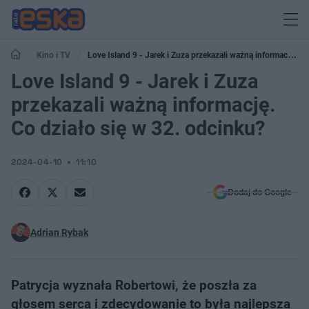
Kino i TV
Love Island 9 - Jarek i Zuza przekazali ważną informację.
Co działo się w 32. odcinku?
Love Island 9 - Jarek i Zuza
przekazali ważną informację.
Co działo się w 32. odcinku?
2024-04-10
11:10
Dodaj do Google
Adrian Rybak
Patrycja wyznała Robertowi, że poszła za
głosem serca i zdecydowanie to była najlepsza