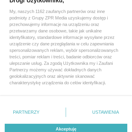
Drogi Użytkowniku,
My, naszych 1162 zaufanych partnerów oraz inne
Żaden utwór zamieszczony w serwisie nie może być powielany i
podmioty z Grupy ZPR Media uzyskujemy dostęp i
rozpowszechniany lub dalej rozpowszechniany w jakikolwiek sposób (w
przechowujemy informacje na urządzeniu oraz
tym także elektroniczny lub mechaniczny) na jakimkolwiek polu
eksploatacji w jakiejkolwiek formie, włącznie z umieszczaniem w
przetwarzamy dane osobowe, takie jak unikalne
Internecie bez pisemnej zgody właściciela praw. Jakiekolwiek użycie lub
identyfikatory, standardowe informacje wysyłane przez
wykorzystanie utworów w całości lub w części z naruszeniem prawa,
tzn. bez właściwej zgody, jest zabronione pod groźbą kary i może być
urządzenie czy dane przeglądania w celu zapewniania
ścigane prawnie.
spersonalizowanych reklam, wybór spersonalizowanych
treści, pomiar reklam i treści, badanie odbiorców oraz
ulepszanie usług. Za zgodą Użytkownika my i Zaufani
Partnerzy możemy używać dokładnych danych
geolokalizacyjnych oraz aktywnie skanować
charakterystykę urządzenia do celów identyfikacji.
Ponieważ cenimy Twoją prywatność, prosimy o zgodę na
O nas
korzystanie z tych technologii poprzez kliknięcie
Informacje prawne
„Akceptuję”. Zgoda jest dobrowolna i zawsze możesz ją
zmienić/wycofać klikając przycisk ustawień prywatności
PARTNERZY
USTAWIENIA
Nasze serwisy
znajdujący się w lewym dolnym rogu strony
. Niektóre
rodzaje przetwarzania danych nie wymagają zgody
© 2026 Grupa ZPR Media
Akceptuję
użytkownika, ale masz prawo sprzeciwić się takiemu