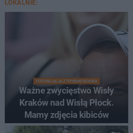
LOKALNIE:
FOTORELACJA Z TRYBUN I BOISKA
Ważne zwycięstwo Wisły
Kraków nad Wisłą Płock.
Mamy zdjęcia kibiców