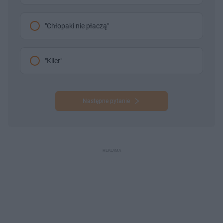
"Chłopaki nie płaczą"
"Kiler"
Następne pytanie