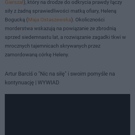
Gierszał
), który na drodze do odkrycia prawdy łączy
siły z żadną sprawiedliwości matką ofiary, Heleną
Bogucką (
Maja Ostaszewska
). Okoliczności
morderstwa wskazują na powiązanie ze zbrodnią
sprzed siedemnastu lat, a rozwiązanie zagadki tkwi w
mrocznych tajemnicach skrywanych przez
zamordowaną córkę Heleny.
Artur Barciś o "Nic na siłę" i swoim pomyśle na
kontynuację | WYWIAD