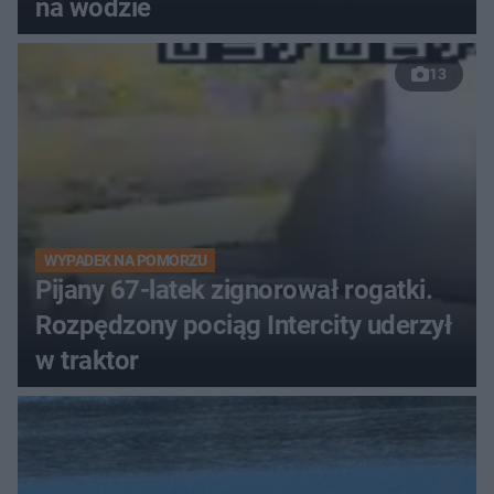
na wodzie
13
WYPADEK NA POMORZU
Pijany 67-latek zignorował rogatki.
Rozpędzony pociąg Intercity uderzył
w traktor