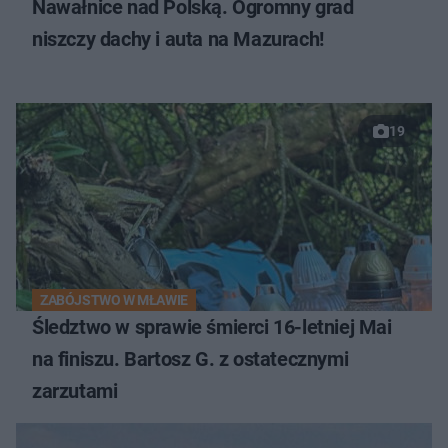
Nawałnice nad Polską. Ogromny grad
niszczy dachy i auta na Mazurach!
19
ZABÓJSTWO W MŁAWIE
Śledztwo w sprawie śmierci 16-letniej Mai
na finiszu. Bartosz G. z ostatecznymi
zarzutami