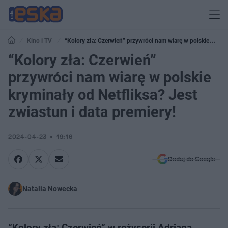
Kino i TV
“Kolory zła: Czerwień” przywróci nam wiarę w polskie
“Kolory zła: Czerwień”
kryminały od Netfliksa? Jest zwiastun i data premiery!
przywróci nam wiarę w polskie
kryminały od Netfliksa? Jest
zwiastun i data premiery!
2024-04-23
19:16
Dodaj do Google
Natalia Nowecka
“Kolory zła: Czerwień” w reżyserii Adriana