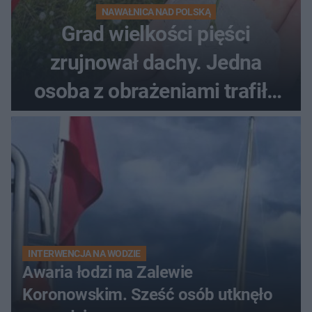
NAWAŁNICA NAD POLSKĄ
Grad wielkości pięści
zrujnował dachy. Jedna
osoba z obrażeniami trafiła
do szpitala
INTERWENCJA NA WODZIE
Awaria łodzi na Zalewie
Koronowskim. Sześć osób utknęło