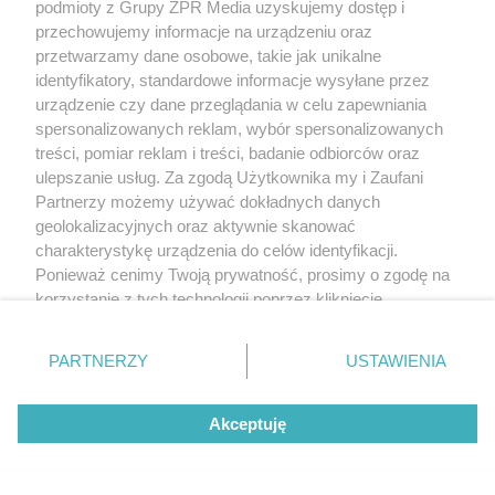
podmioty z Grupy ZPR Media uzyskujemy dostęp i
przechowujemy informacje na urządzeniu oraz
przetwarzamy dane osobowe, takie jak unikalne
identyfikatory, standardowe informacje wysyłane przez
urządzenie czy dane przeglądania w celu zapewniania
spersonalizowanych reklam, wybór spersonalizowanych
treści, pomiar reklam i treści, badanie odbiorców oraz
ulepszanie usług. Za zgodą Użytkownika my i Zaufani
Partnerzy możemy używać dokładnych danych
geolokalizacyjnych oraz aktywnie skanować
charakterystykę urządzenia do celów identyfikacji.
Ponieważ cenimy Twoją prywatność, prosimy o zgodę na
korzystanie z tych technologii poprzez kliknięcie
„Akceptuję”. Zgoda jest dobrowolna i zawsze możesz ją
zmienić/wycofać klikając przycisk ustawień prywatności
PARTNERZY
USTAWIENIA
znajdujący się w lewym dolnym rogu strony
. Niektóre
rodzaje przetwarzania danych nie wymagają zgody
Akceptuję
użytkownika, ale masz prawo sprzeciwić się takiemu
przetwarzaniu. Preferencje będą miały zastosowanie tylko
na tej witrynie.