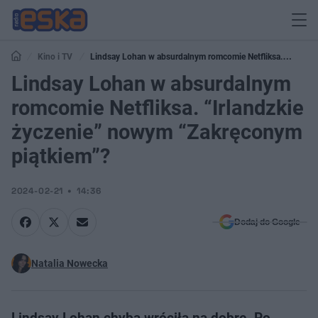
Kino i TV
Lindsay Lohan w absurdalnym romcomie Netfliksa.
“Irlandzkie życzenie” nowym “Zakręconym piątkiem”?
Lindsay Lohan w absurdalnym
romcomie Netfliksa. “Irlandzkie
życzenie” nowym “Zakręconym
piątkiem”?
2024-02-21
14:36
Dodaj do Google
Natalia Nowecka
Lindsay Lohan chyba wróciła na dobre. Po