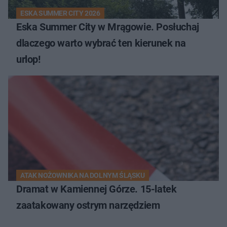
ESKA SUMMER CITY 2026
Eska Summer City w Mrągowie. Posłuchaj
dlaczego warto wybrać ten kierunek na
urlop!
ATAK NOŻOWNIKA NA DOLNYM ŚLĄSKU
Dramat w Kamiennej Górze. 15-latek
zaatakowany ostrym narzędziem