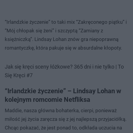
“Irlandzkie życzenie” to taki mix “Zakręconego piątku” i
“Mój chłopak się żeni” i szczyptą “Zamiany z
księżniczką”. Lindsay Lohan znów gra niepoprawną
romantyczkę, która pakuje się w absurdalne kłopoty.
Jak się kręci sceny łóżkowe? 365 dni i nie tylko | To
Się Kręci #7
“Irlandzkie życzenie” – Lindsay Lohan w
kolejnym romcomie Netfliksa
Maddie, nasza główna bohaterka, cierpi, ponieważ
miłość jej życia zaręcza się z jej najlepszą przyjaciółką.
Chcąc pokazać, że jest ponad to, odkłada uczucia na