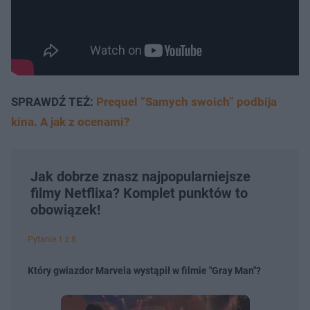
SPRAWDŹ TEŻ:
Prequel “Samych swoich” podbija
kina. A jak z ocenami?
Jak dobrze znasz najpopularniejsze
filmy Netflixa? Komplet punktów to
obowiązek!
Pytanie 1 z 8
Który gwiazdor Marvela wystąpił w filmie "Gray Man"?