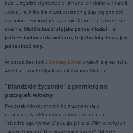
bok i… zgadza się zostać druhną na ich ślubie w Irlandii.
Jednak na kilka dni przed ceremonią daje się ponieść
uczuciom i wypowiada życzenie, które – o dziwo – się
spełnia.
Maddie budzi się jako panna młoda i – a
jakże – dochodzi do wniosku, że jej bratnią duszą jest
jednak ktoś inny.
W obsadzie u boku
Lindsay Lohan
znaleźli się też m.in.
Ayesha Curry, Ed Speleers i Alexander Vlahos.
“Irlandzkie życzenie” z premierą na
początek wiosny
Początek wiosny mocno kojarzy nam się z
romantycznym klimatem, zatem data debiutu
“Irlandzkiego życzenia” pasuje, jak ulał. Film w reżyserii
Janeen Damian (“Niezapomniane święta”, “Miłość