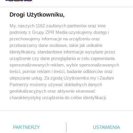
Drogi Użytkowniku,
My, naszych 1162 zaufanych partnerów oraz inne
Żaden utwór zamieszczony w serwisie nie może być powielany i
podmioty z Grupy ZPR Media uzyskujemy dostęp i
rozpowszechniany lub dalej rozpowszechniany w jakikolwiek sposób (w
tym także elektroniczny lub mechaniczny) na jakimkolwiek polu
przechowujemy informacje na urządzeniu oraz
eksploatacji w jakiejkolwiek formie, włącznie z umieszczaniem w
przetwarzamy dane osobowe, takie jak unikalne
Internecie bez pisemnej zgody właściciela praw. Jakiekolwiek użycie lub
identyfikatory, standardowe informacje wysyłane przez
wykorzystanie utworów w całości lub w części z naruszeniem prawa,
tzn. bez właściwej zgody, jest zabronione pod groźbą kary i może być
urządzenie czy dane przeglądania w celu zapewniania
ścigane prawnie.
spersonalizowanych reklam, wybór spersonalizowanych
treści, pomiar reklam i treści, badanie odbiorców oraz
ulepszanie usług. Za zgodą Użytkownika my i Zaufani
Partnerzy możemy używać dokładnych danych
geolokalizacyjnych oraz aktywnie skanować
charakterystykę urządzenia do celów identyfikacji.
Ponieważ cenimy Twoją prywatność, prosimy o zgodę na
O nas
korzystanie z tych technologii poprzez kliknięcie
Informacje prawne
„Akceptuję”. Zgoda jest dobrowolna i zawsze możesz ją
zmienić/wycofać klikając przycisk ustawień prywatności
PARTNERZY
USTAWIENIA
Nasze serwisy
znajdujący się w lewym dolnym rogu strony
. Niektóre