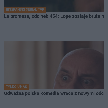
HISZPAŃSKI SERIAL TVP
La promesa, odcinek 454: Lope zostaje brutalni
TYLKO U NAS
Odważna polska komedia wraca z nowymi odcink