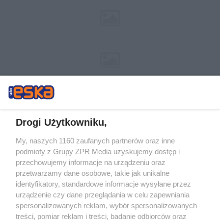
Drogi Użytkowniku,
My, naszych 1160 zaufanych partnerów oraz inne
Żaden utwór zamieszczony w serwisie nie może być powielany i
podmioty z Grupy ZPR Media uzyskujemy dostęp i
rozpowszechniany lub dalej rozpowszechniany w jakikolwiek sposób (w
tym także elektroniczny lub mechaniczny) na jakimkolwiek polu
przechowujemy informacje na urządzeniu oraz
eksploatacji w jakiejkolwiek formie, włącznie z umieszczaniem w Internecie
przetwarzamy dane osobowe, takie jak unikalne
bez pisemnej zgody właściciela praw. Jakiekolwiek użycie lub
identyfikatory, standardowe informacje wysyłane przez
wykorzystanie utworów w całości lub w części z naruszeniem prawa, tzn.
bez właściwej zgody, jest zabronione pod groźbą kary i może być ścigane
urządzenie czy dane przeglądania w celu zapewniania
prawnie.
spersonalizowanych reklam, wybór spersonalizowanych
treści, pomiar reklam i treści, badanie odbiorców oraz