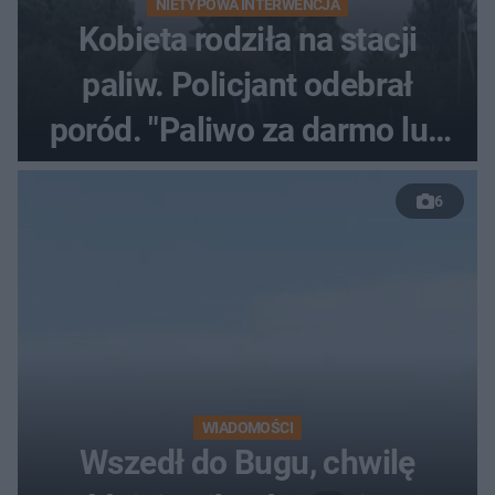
NIETYPOWA INTERWENCJA
Kobieta rodziła na stacji
paliw. Policjant odebrał
poród. "Paliwo za darmo lub
50 %!"
6
WIADOMOŚCI
Wszedł do Bugu, chwilę