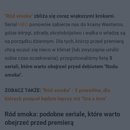
"Ród smoka"
zbliża się coraz większymi krokami.
Serial
HBO
ponownie zabierze nas do krainy Westeros,
gdzie intrygi, zdrady, skrytobójstwo i walka o władzę są
na porządku dziennym. Dla tych, którzy przed premierą
chcą wczuć się nieco w klimat (lub zwyczajnie umilić
sobie czas oczekiwania), przygotowaliśmy listę
5
seriali, które warto obejrzeć przed debiutem "Rodu
smoka".
ZOBACZ TAKŻE:
"Ród smoka" - 5 powodów, dla
których prequel będzie lepszy niż "Gra o tron"
Ród smoka: podobne seriale, które warto
obejrzeć przed premierą