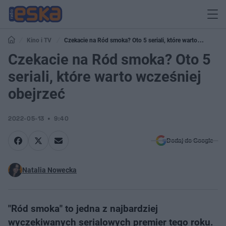
Kino i TV
Czekacie na Ród smoka? Oto 5 seriali, które warto
wcześniej obejrzeć
Czekacie na Ród smoka? Oto 5
seriali, które warto wcześniej
obejrzeć
2022-05-13
9:40
Dodaj do Google
Natalia Nowecka
"Ród smoka" to jedna z najbardziej
wyczekiwanych serialowych premier tego roku.