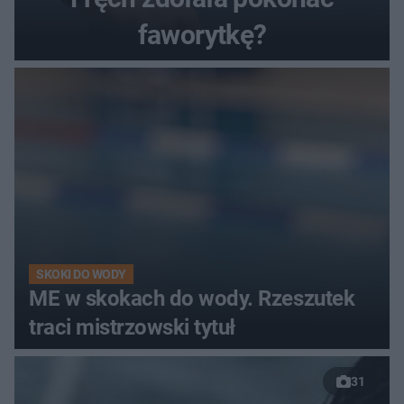
faworytkę?
SKOKI DO WODY
ME w skokach do wody. Rzeszutek
traci mistrzowski tytuł
31