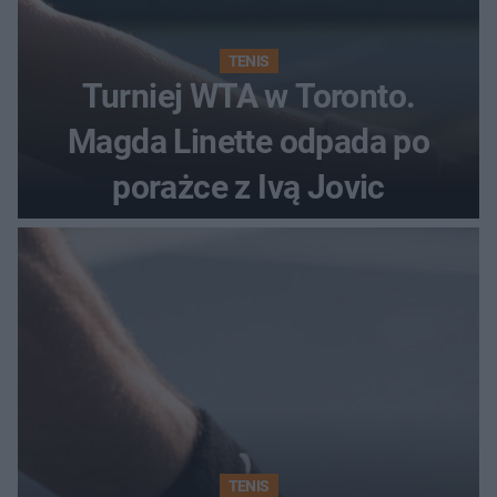
TENIS
Turniej WTA w Toronto.
Magda Linette odpada po
porażce z Ivą Jovic
TENIS