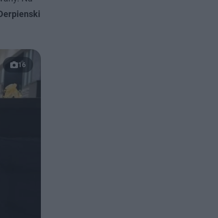
Derpienski
16