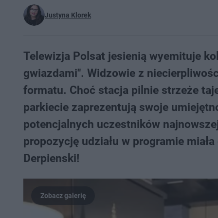
Justyna Klorek
Telewizja Polsat jesienią wyemituje ko
gwiazdami". Widzowie z niecierpliwoś
formatu. Choć stacja pilnie strzeże ta
parkiecie zaprezentują swoje umiejętno
potencjalnych uczestników najnowszej
propozycję udziału w programie miała 
Derpienski!