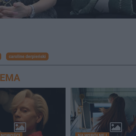
caroline derpieński
NEMA
 NOWOŚCI
NA WSPÓLNEJ