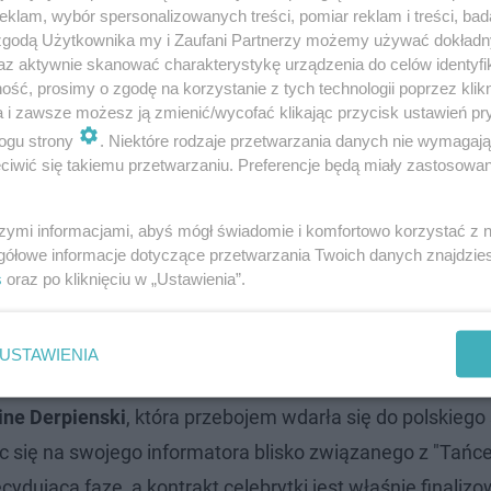
klam, wybór spersonalizowanych treści, pomiar reklam i treści, bad
 zgodą Użytkownika my i Zaufani Partnerzy możemy używać dokład
az aktywnie skanować charakterystykę urządzenia do celów identyfi
ść, prosimy o zgodę na korzystanie z tych technologii poprzez klikn
a i zawsze możesz ją zmienić/wycofać klikając przycisk ustawień pr
ogu strony
. Niektóre rodzaje przetwarzania danych nie wymagaj
iwić się takiemu przetwarzaniu. Preferencje będą miały zastosowanie
szymi informacjami, abyś mógł świadomie i komfortowo korzystać z
gwiazdami"? Celebrytka ma finalizować kontrak
gółowe informacje dotyczące przetwarzania Twoich danych znajdzi
s
oraz po kliknięciu w „Ustawienia”.
i, mogliśmy się przekonać, chociażby w ostatniej edycji
"T
lową życia" Dagmarę Kaźmierską
, która otwarcie mówił
USTAWIENIA
esień portalu Jastrząb Post producenci mieli złożyć pro
ine Derpienski
, która przebojem wdarła się do polskiego
jąc się na swojego informatora blisko związanego z "Tańc
dującą fazę, a kontrakt celebrytki jest właśnie finaliz