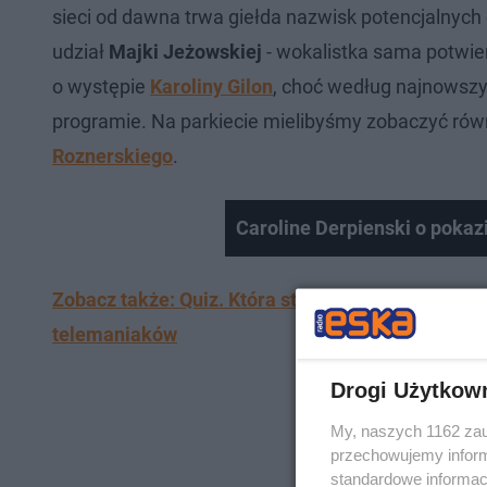
sieci od dawna trwa giełda nazwisk potencjalnych
udział
Majki Jeżowskiej
- wokalistka sama potwie
o występie
Karoliny Gilon
, choć według najnowszyc
programie. Na parkiecie mielibyśmy zobaczyć ró
Roznerskiego
.
Caroline Derpienski o pokazi
Zobacz także: Quiz. Która stacja emitowała ten p
telemaniaków
Drogi Użytkow
My, naszych 1162 zau
przechowujemy informa
standardowe informac