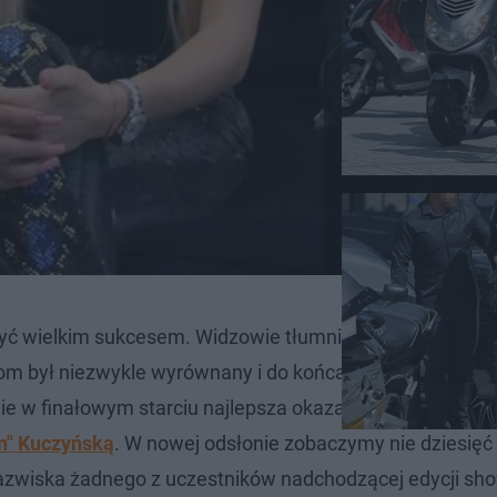
yć wielkim sukcesem. Widzowie tłumnie gromadzili się p
om był niezwykle wyrównany i do końca trudno były wyt
nie w finałowym starciu najlepsza okazała się
Anita Sok
on" Kuczyńską
. W nowej odsłonie zobaczymy nie dziesięć
nazwiska żadnego z uczestników nadchodzącej edycji sho