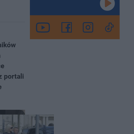
ników
a
ce
 portali
e