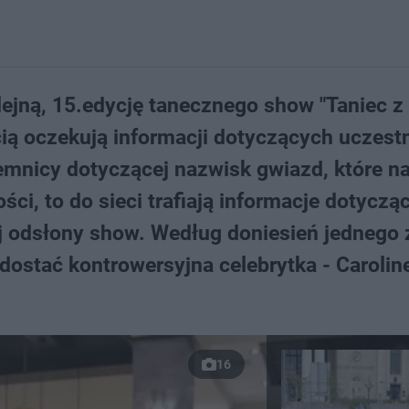
lejną, 15.edycję tanecznego show "Taniec z
cią oczekują informacji dotyczących uczest
jemnicy dotyczącej nazwisk gwiazd, które n
ści, to do sieci trafiają informacje dotyczą
 odsłony show. Według doniesień jednego z
dostać kontrowersyjna celebrytka - Carolin
16