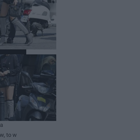
rzed
ypować,
ołowska
,
 a
w, to w