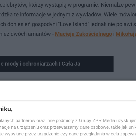
 celebrytów, którzy wystąpią w programie. Niemalże pew
rdziła te informacje w jednym z wywiadów. Wiele mówio
h doniesień gospodyni "Love Island" jednak nie pojawi s
wnież dwóch amantów -
Macieja Zakościelnego
i
Mikołaj
e mody i ochroniarzach | Cała Ja
rogram z lat 90.? Komplet punktów tylko dla prawdziwyc
niku,
fanych partnerów oraz inne podmioty z Grupy ZPR Media uzyskujem
cje na urządzeniu oraz przetwarzamy dane osobowe, takie jak unika
je wysyłane przez urządzenie czy dane przeglądania w celu zapewn