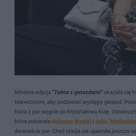
Miniona edycja
"Tańca z gwiazdami"
okazała się b
telewizorem, aby podziwiać występy gwiazd. Pozi
która z par sięgnie po Kryształową Kulę. Ostatecz
która pokonała
Roksanę Węgiel
i
Julię "Maffashi
dwanaście par. Choć stacja nie ujawniła jeszcze 