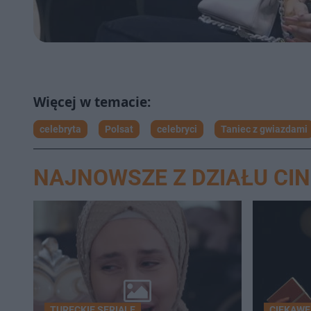
celebryta
Polsat
celebryci
Taniec z gwiazdami
NAJNOWSZE Z DZIAŁU CI
TURECKIE SERIALE
CIEKAWE