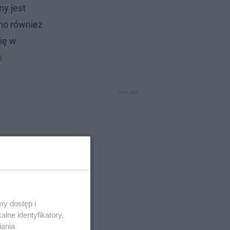
ny jest
no również
ię w
a
h
y dostęp i
lne identyfikatory,
iania