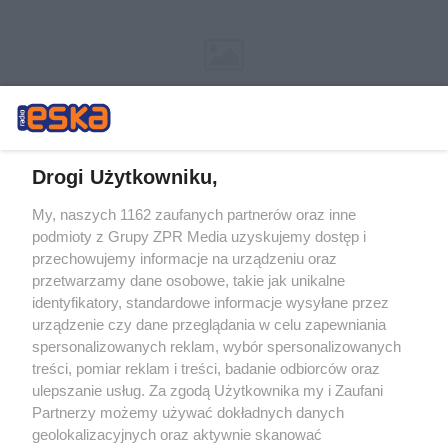
Drogi Użytkowniku,
My, naszych 1162 zaufanych partnerów oraz inne
Żaden utwór zamieszczony w serwisie nie może być powielany i
podmioty z Grupy ZPR Media uzyskujemy dostęp i
rozpowszechniany lub dalej rozpowszechniany w jakikolwiek sposób (w
tym także elektroniczny lub mechaniczny) na jakimkolwiek polu
przechowujemy informacje na urządzeniu oraz
eksploatacji w jakiejkolwiek formie, włącznie z umieszczaniem w
przetwarzamy dane osobowe, takie jak unikalne
Internecie bez pisemnej zgody właściciela praw. Jakiekolwiek użycie lub
identyfikatory, standardowe informacje wysyłane przez
wykorzystanie utworów w całości lub w części z naruszeniem prawa,
tzn. bez właściwej zgody, jest zabronione pod groźbą kary i może być
urządzenie czy dane przeglądania w celu zapewniania
ścigane prawnie.
spersonalizowanych reklam, wybór spersonalizowanych
treści, pomiar reklam i treści, badanie odbiorców oraz
ulepszanie usług. Za zgodą Użytkownika my i Zaufani
Partnerzy możemy używać dokładnych danych
geolokalizacyjnych oraz aktywnie skanować