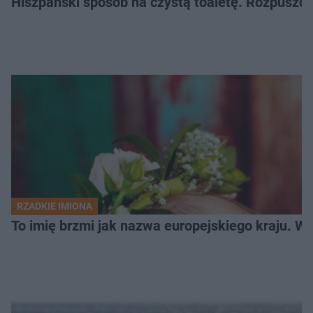
Hiszpański sposób na czystą toaletę. Rozpuszcz
RZADKIE IMIONA
To imię brzmi jak nazwa europejskiego kraju. W 