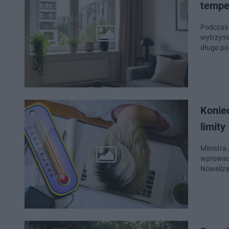
tempe
Podczas 
wytrzyma
długo po
Konie
limity
Ministra
wprowadz
Noweliza