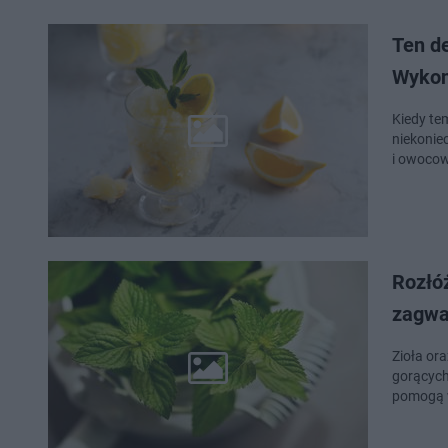
Ten de
Wykon
Kiedy te
niekonie
i owocow
Rozłóż
zagwa
Zioła or
gorących
pomogą w