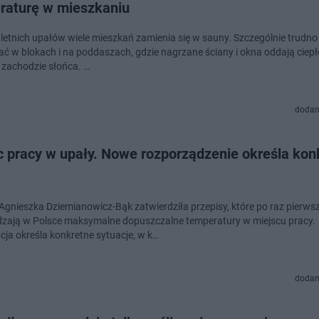
raturę w mieszkaniu
letnich upałów wiele mieszkań zamienia się w sauny. Szczególnie trudno 
ć w blokach i na poddaszach, gdzie nagrzane ściany i okna oddają ciepł
 zachodzie słońca. …
dodan
c pracy w upały. Nowe rozporządzenie określa kon
 Agnieszka Dziemianowicz-Bąk zatwierdziła przepisy, które po raz pierws
ają w Polsce maksymalne dopuszczalne temperatury w miejscu pracy.
cja określa konkretne sytuacje, w k…
dodan