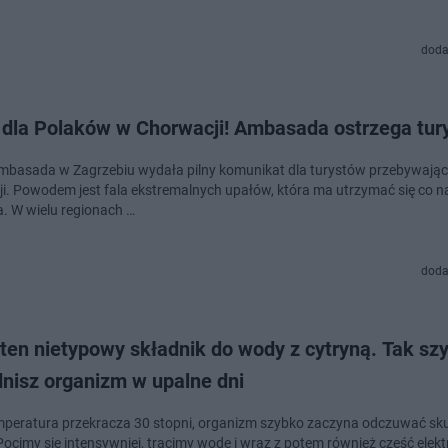
doda
 dla Polaków w Chorwacji! Ambasada ostrzega tur
mbasada w Zagrzebiu wydała pilny komunikat dla turystów przebywają
i. Powodem jest fala ekstremalnych upałów, która ma utrzymać się co n
a. W wielu regionach …
doda
ten nietypowy składnik do wody z cytryną. Tak sz
nisz organizm w upalne dni
mperatura przekracza 30 stopni, organizm szybko zaczyna odczuwać sku
Pocimy się intensywniej, tracimy wodę i wraz z potem również część elekt