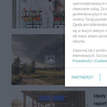
Lato z r
spersonalizowanych re
wyłączni
ulepszanie usług. Za
wielodni
geolokalizacyjnych or
cenimy Twoją prywatno
Zgoda jest dobrowoln
się w lewym dolnym r
ale masz prawo sprzec
Upały
witrynie.
wojew
Zapoznaj się z poniż
internetowych. Szcze
Niedziela
Prywatności
i
Cookie
Meteorol
które ob
PARTNERZY
Upały 
rapor