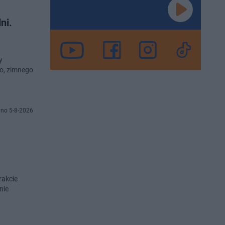
ni.
y
go, zimnego
no 5-8-2026
rakcie
nie