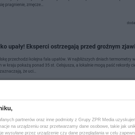
się pragnienie, zmęcze…
doda
lko upały! Eksperci ostrzegają przed groźnym zja
lskę przechodzi kolejna fala upałów. W najbliższych dniach termometry w
h w kraju pokażą ponad 35 st. Celsjusza, a lokalnie mogą paść rekordy ci
 zaznaczają, że uci…
doda
niku,
 sposób na radzenie sobie z upałami. Tak udaje im
fanych partnerów oraz inne podmioty z Grupy ZPR Media uzyskujem
zić mieszkanie bez klimatyzacji
cje na urządzeniu oraz przetwarzamy dane osobowe, takie jak unika
je wysyłane przez urządzenie czy dane przeglądania w celu zapewn