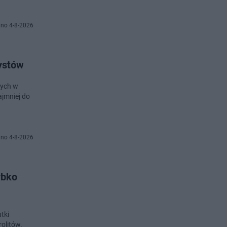
no 4-8-2026
ystów
cych w
ajmniej do
no 4-8-2026
ybko
tki
rolitów.