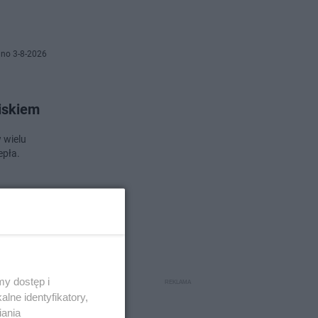
no 3-8-2026
wiskiem
 wielu
epła.
no 3-8-2026
 się
y dostęp i
lne identyfikatory,
iania