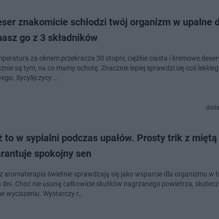
ser znakomicie schłodzi twój organizm w upalne d
asz go z 3 składników
mperatura za oknem przekracza 30 stopni, ciężkie ciasta i kremowe deser
cznie są tym, na co mamy ochotę. Znacznie lepiej sprawdzi się coś lekkie
ego. Sycylijczycy …
doda
 to w sypialni podczas upałów. Prosty trik z miętą
rantuje spokojny sen
az aromaterapia świetnie sprawdzają się jako wsparcie dla organizmu w t
 dni. Choć nie usuną całkowicie skutków nagrzanego powietrza, skutecz
 wyciszeniu. Wystarczy r…