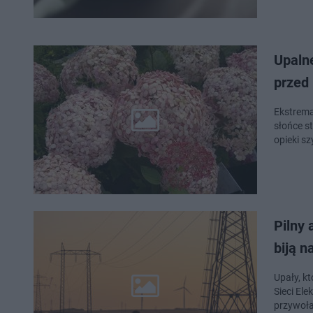
Upalne
przed
Ekstrema
słońce s
opieki s
Pilny 
biją n
Upały, k
Sieci El
przywoła