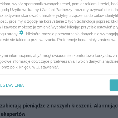
oku na rok przynosi coraz wyższe temperatury, a fale upałów przestają 
klam, wybór spersonalizowanych treści, pomiar reklam i treści, bad
e krajów południowej Europy. Również w Polsce coraz częściej zmagamy 
 zgodą Użytkownika my i Zaufani Partnerzy możemy używać dokład
owymi okresami gorą…
az aktywnie skanować charakterystykę urządzenia do celów identyfi
ść, prosimy o zgodę na korzystanie z tych technologii poprzez klikn
a i zawsze możesz ją zmienić/wycofać klikając przycisk ustawień pr
dodan
ogu strony
. Niektóre rodzaje przetwarzania danych nie wymagaj
iwić się takiemu przetwarzaniu. Preferencje będą miały zastosowanie
 wracają do Polski. IMGW wydaje ostrzeżenia dla 
ództw
szymi informacjami, abyś mógł świadomie i komfortowo korzystać z
gółowe informacje dotyczące przetwarzania Twoich danych znajdzi
 przyniesie potężne uderzenie gorąca w znacznej części Polski. Instytut
s
oraz po kliknięciu w „Ustawienia”.
ogii i Gospodarki Wodnej ogłosił alerty pierwszego stopnia w związku z 
ejmą aż dwanaście woje…
USTAWIENIA
dodan
zabierają pieniądze z naszych kieszeni. Alarmując
t ekspertów