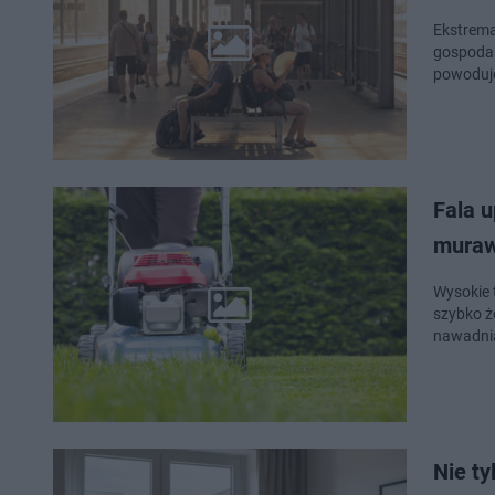
Ekstrema
gospodar
powoduj
Fala u
mura
Wysokie 
szybko ż
nawadnia
Nie ty