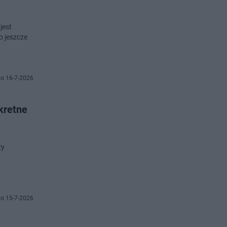
jest
o jeszcze
o 16-7-2026
kretne
zy
o 15-7-2026