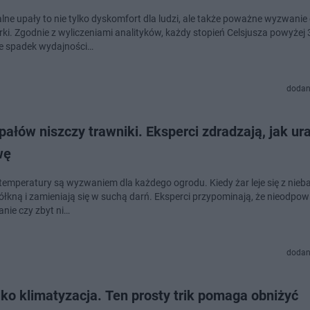
lne upały to nie tylko dyskomfort dla ludzi, ale także poważne wyzwanie 
ki. Zgodnie z wyliczeniami analityków, każdy stopień Celsjusza powyżej 
e spadek wydajności…
dodan
pałów niszczy trawniki. Eksperci zdradzają, jak u
wę
temperatury są wyzwaniem dla każdego ogrodu. Kiedy żar leje się z nieba
ółkną i zamieniają się w suchą darń. Eksperci przypominają, że nieodpow
nie czy zbyt ni…
dodan
lko klimatyzacja. Ten prosty trik pomaga obniżyć