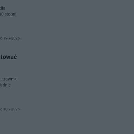
dla
30 stopni
o 19-7-2026
ratować
, trawniki
iednie
o 18-7-2026