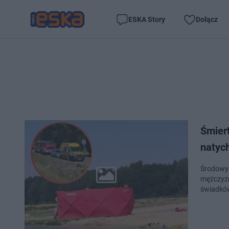
ESKA Story
Dołącz
Śmier
natyc
Środowy 
mężczyzn
świadków