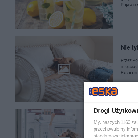
Pojawia 
Nie ty
Przez Po
miejscac
Eksperci
Drogi Użytkow
Włoski
My, naszych 1160 zau
ochłod
przechowujemy informa
standardowe informac