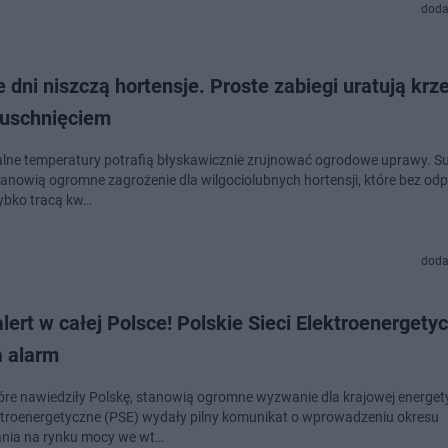
doda
 dni niszczą hortensje. Proste zabiegi uratują krz
 uschnięciem
lne temperatury potrafią błyskawicznie zrujnować ogrodowe uprawy. Sus
tanowią ogromne zagrożenie dla wilgociolubnych hortensji, które bez od
zybko tracą kw…
doda
alert w całej Polsce! Polskie Sieci Elektroenergety
a alarm
tóre nawiedziły Polskę, stanowią ogromne wyzwanie dla krajowej energety
ektroenergetyczne (PSE) wydały pilny komunikat o wprowadzeniu okresu
nia na rynku mocy we wt…