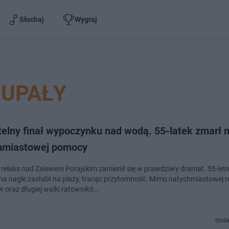
Słuchaj
Wygraj
UPAŁY
telny finał wypoczynku nad wodą. 55-latek zmarł
hmiastowej pomocy
relaks nad Zalewem Porajskim zamienił się w prawdziwy dramat. 55-letn
a nagle zasłabł na plaży, tracąc przytomność. Mimo natychmiastowej re
 oraz długiej walki ratownikó…
doda