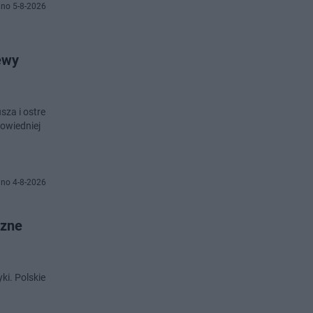
no 5-8-2026
ewy
za i ostre
powiedniej
no 4-8-2026
czne
ki. Polskie