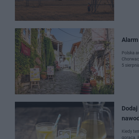
Alarm
Polska a
Chorwacj
5 sierpni
Dodaj 
nawod
Kiedy te
gorąca. 