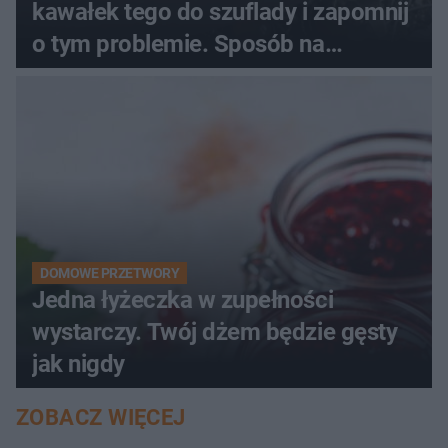
kawałek tego do szuflady i zapomnij
o tym problemie. Sposób na
pociemniałą biżuterię
DOMOWE PRZETWORY
Jedna łyżeczka w zupełności
wystarczy. Twój dżem będzie gęsty
jak nigdy
ZOBACZ WIĘCEJ