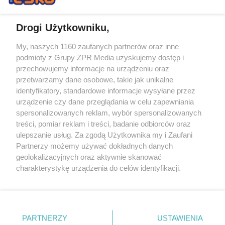
Drogi Użytkowniku,
My, naszych 1160 zaufanych partnerów oraz inne
Żaden utwór zamieszczony w serwisie nie może być powielany i
podmioty z Grupy ZPR Media uzyskujemy dostęp i
rozpowszechniany lub dalej rozpowszechniany w jakikolwiek sposób (w
tym także elektroniczny lub mechaniczny) na jakimkolwiek polu
przechowujemy informacje na urządzeniu oraz
eksploatacji w jakiejkolwiek formie, włącznie z umieszczaniem w
przetwarzamy dane osobowe, takie jak unikalne
Internecie bez pisemnej zgody właściciela praw. Jakiekolwiek użycie lub
identyfikatory, standardowe informacje wysyłane przez
wykorzystanie utworów w całości lub w części z naruszeniem prawa,
tzn. bez właściwej zgody, jest zabronione pod groźbą kary i może być
urządzenie czy dane przeglądania w celu zapewniania
ścigane prawnie.
spersonalizowanych reklam, wybór spersonalizowanych
treści, pomiar reklam i treści, badanie odbiorców oraz
ulepszanie usług. Za zgodą Użytkownika my i Zaufani
Partnerzy możemy używać dokładnych danych
geolokalizacyjnych oraz aktywnie skanować
charakterystykę urządzenia do celów identyfikacji.
Ponieważ cenimy Twoją prywatność, prosimy o zgodę na
O nas
korzystanie z tych technologii poprzez kliknięcie
Informacje prawne
„Akceptuję”. Zgoda jest dobrowolna i zawsze możesz ją
zmienić/wycofać klikając przycisk ustawień prywatności
PARTNERZY
USTAWIENIA
Nasze serwisy
znajdujący się w lewym dolnym rogu strony
. Niektóre