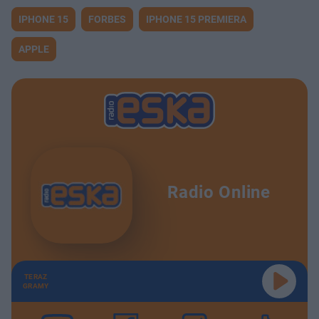
IPHONE 15
FORBES
IPHONE 15 PREMIERA
APPLE
Radio Online
TERAZ
GRAMY