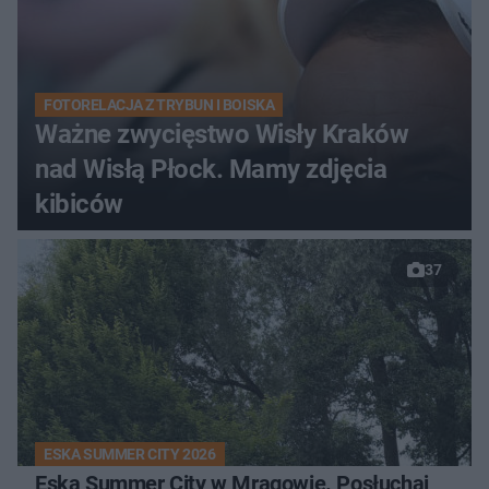
FOTORELACJA Z TRYBUN I BOISKA
Ważne zwycięstwo Wisły Kraków
nad Wisłą Płock. Mamy zdjęcia
kibiców
37
ESKA SUMMER CITY 2026
Eska Summer City w Mrągowie. Posłuchaj