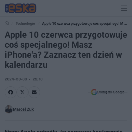
Technologie
Apple 10 czerwca przygotowuje coś specjalnego! Masz
iPhone'a? Zaznacz ten dzień w kalendarzu
Apple 10 czerwca przygotowuje
coś specjalnego! Masz
iPhone'a? Zaznacz ten dzień w
kalendarzu
2024-06-06
22:16
Dodaj do Google
Marcel Żuk
Firma Apple ogłosiła, że coroczna konferencja