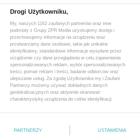
Drogi Użytkowniku,
My, naszych 1162 zaufanych partnerów oraz inne
Żaden utwór zamieszczony w serwisie nie może być powielany i
podmioty z Grupy ZPR Media uzyskujemy dostęp i
rozpowszechniany lub dalej rozpowszechniany w jakikolwiek sposób (w
tym także elektroniczny lub mechaniczny) na jakimkolwiek polu
przechowujemy informacje na urządzeniu oraz
eksploatacji w jakiejkolwiek formie, włącznie z umieszczaniem w
przetwarzamy dane osobowe, takie jak unikalne
Internecie bez pisemnej zgody właściciela praw. Jakiekolwiek użycie lub
identyfikatory, standardowe informacje wysyłane przez
wykorzystanie utworów w całości lub w części z naruszeniem prawa,
tzn. bez właściwej zgody, jest zabronione pod groźbą kary i może być
urządzenie czy dane przeglądania w celu zapewniania
ścigane prawnie.
spersonalizowanych reklam, wybór spersonalizowanych
treści, pomiar reklam i treści, badanie odbiorców oraz
ulepszanie usług. Za zgodą Użytkownika my i Zaufani
Partnerzy możemy używać dokładnych danych
geolokalizacyjnych oraz aktywnie skanować
charakterystykę urządzenia do celów identyfikacji.
Ponieważ cenimy Twoją prywatność, prosimy o zgodę na
O nas
korzystanie z tych technologii poprzez kliknięcie
Informacje prawne
„Akceptuję”. Zgoda jest dobrowolna i zawsze możesz ją
zmienić/wycofać klikając przycisk ustawień prywatności
PARTNERZY
USTAWIENIA
Nasze serwisy
znajdujący się w lewym dolnym rogu strony
. Niektóre