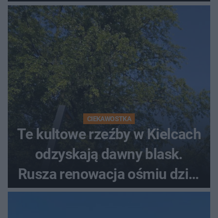
CIEKAWOSTKA
Te kultowe rzeźby w Kielcach
odzyskają dawny blask.
Rusza renowacja ośmiu dzieł
z lat 70.