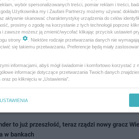
im rynku finansowym szykuje się potężna zmiana, która obejmie ogromną
klam, wybór spersonalizowanych treści, pomiar reklam i treści, bad
połowie czerwca detaliczny portfel Citi Handlowego oficjalnie powiększy 
 zgodą Użytkownika my i Zaufani Partnerzy możemy używać dokład
u. Gra toczy się…
az aktywnie skanować charakterystykę urządzenia do celów identyfi
ść, prosimy o zgodę na korzystanie z tych technologii poprzez klikn
a i zawsze możesz ją zmienić/wycofać klikając przycisk ustawień pr
doda
ogu strony
. Niektóre rodzaje przetwarzania danych nie wymagaj
iwić się takiemu przetwarzaniu. Preferencje będą miały zastosowanie
biera pracę bankowcom. Ponad 7 tys. osób do zwol
szymi informacjami, abyś mógł świadomie i komfortowo korzystać z
e nowoczesnych rozwiązań technologicznych w sektorze finansowym p
gółowe informacje dotyczące przetwarzania Twoich danych znajdzi
ne konsekwencje dla zatrudnionych. Jeden ze światowych gigantów ba
s
oraz po kliknięciu w „Ustawienia”.
ził właśnie plany masowych z…
USTAWIENIA
dodan
der to już przeszłość, teraz rządzi nowy gracz Wi
a w bankach