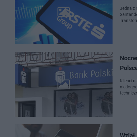
Jedna z 
Santande
Transfor
Nocne
Polsc
Klienci 
niedogod
technicz
Wziął 