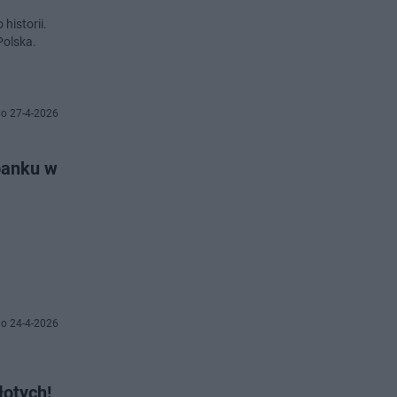
historii.
Polska.
o 27-4-2026
banku w
o 24-4-2026
łotych!