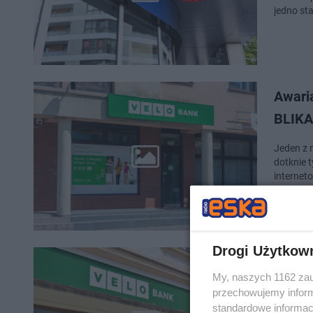
jedno st
Awaria
BLIKA
Jeden z 
dotknie 
internet
Drogi Użytkow
Bankow
My, naszych 1162 zau
bank z
przechowujemy informa
standardowe informac