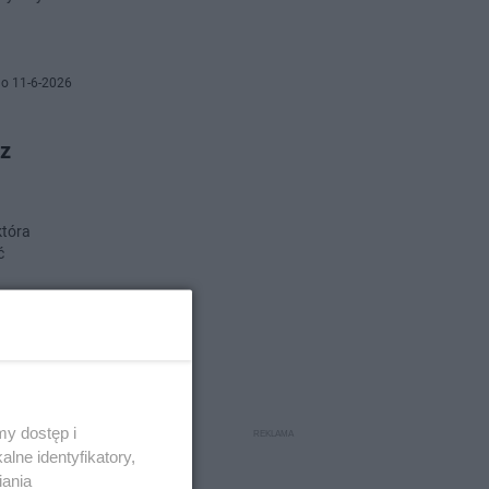
o 11-6-2026
ez
która
ć
no 9-6-2026
mienią
y dostęp i
lne identyfikatory,
iania