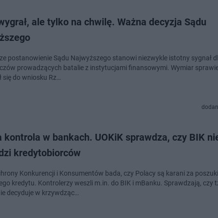
ygrał, ale tylko na chwilę. Ważna decyzja Sądu
ższego
e postanowienie Sądu Najwyższego stanowi niezwykle istotny sygnał dl
czów prowadzących batalie z instytucjami finansowymi. Wymiar sprawie
ił się do wniosku Rz…
dodan
a kontrola w bankach. UOKiK sprawdza, czy BIK ni
dzi kredytobiorców
hrony Konkurencji i Konsumentów bada, czy Polacy są karani za poszuk
ego kredytu. Kontrolerzy weszli m.in. do BIK i mBanku. Sprawdzają, czy 
nie decyduje w krzywdząc…