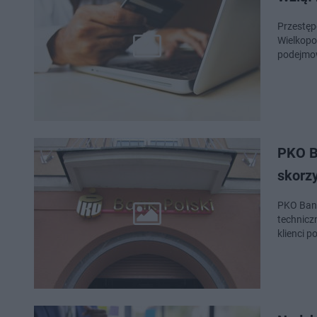
Przestęp
Wielkopo
podejmow
PKO B
skorzy
PKO Bank
techniczn
klienci 