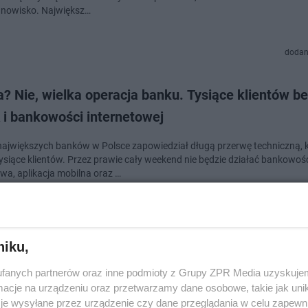
anowisko. Największ…
dodan
? Nie, wielka operacja banku. Tysiące klientów b
 i bankowości internetowej
największych banków w Polsce zapowiedział długą przerwę techniczną, 
tysiące klientów. Przez prawie cały weekend nie będzie działać bankowoś
owa, aplikacja mobilna oraz …
doda
niku,
a rewolucja za miliardy. Setki tysięcy klientów z
fanych partnerów oraz inne podmioty z Grupy ZPR Media uzyskujem
 dnia na dzień
cje na urządzeniu oraz przetwarzamy dane osobowe, takie jak unika
je wysyłane przez urządzenie czy dane przeglądania w celu zapewn