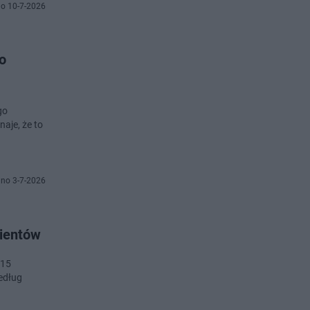
o 10-7-2026
o
go
aje, że to
no 3-7-2026
lientów
 15
Według