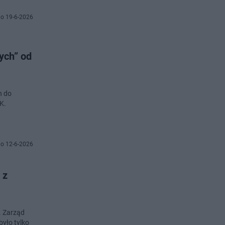
o 19-6-2026
ych” od
n do
K.
o 12-6-2026
 z
. Zarząd
yło tylko