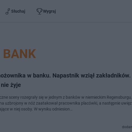
Słuchaj
Wygraj
BANK
nożownika w banku. Napastnik wziął zakładników.
nie żyje
zne sceny rozegrały się w jednym z banków w niemieckim Regensburgu
a uzbrojony w nóż zaatakował pracownika placówki, a następnie uwięzi
jące w niej osoby. W wyniku odniesion…
dodan