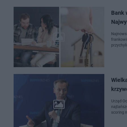
Bank w
Najwy
Najnowsz
frankowi
przychyl
Wielk
krzyw
Urząd Oc
najtańsz
scoring 