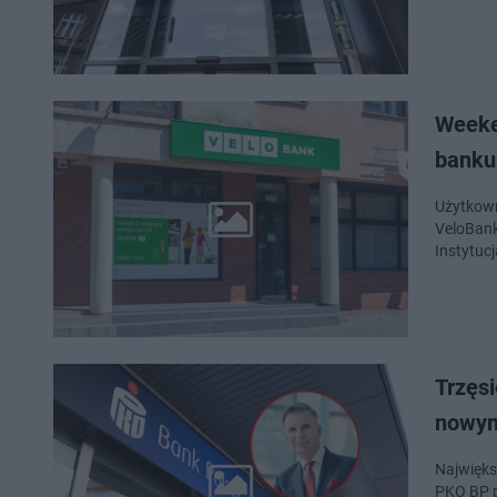
Weeken
banku
Użytkown
VeloBank
Instytuc
Trzęs
nowym
Najwięks
PKO BP p