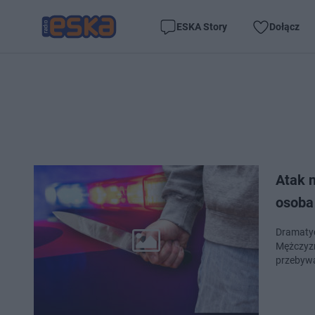
ESKA Story
Dołącz
Atak 
osoba 
Dramatyc
Mężczyzn
przebywa