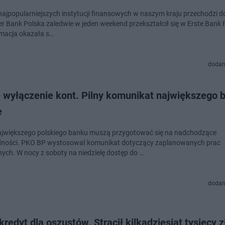
najpopularniejszych instytucji finansowych w naszym kraju przechodzi do 
r Bank Polska zaledwie w jeden weekend przekształcił się w Erste Bank 
macja okazała s…
dodan
 wyłączenie kont. Pilny komunikat największego 
e
największego polskiego banku muszą przygotować się na nadchodzące
ności. PKO BP wystosował komunikat dotyczący zaplanowanych prac
nych. W nocy z soboty na niedzielę dostęp do …
dodan
kredyt dla oszustów. Stracił kilkadziesiąt tysięcy z