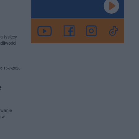
a tysięcy
dliwości
o 15-7-2026
e
iwanie
tzw.