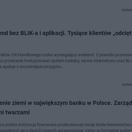
dodan
d bez BLIK-a i aplikacji. Tysiące klientów „odcięt
ików Citi Handlowego czeka wymagający weekend. Z powodu przenosi
u przestanie funkcjonować system mobilny, serwis internetowy oraz BLI
ja apeluje o wcześniejsze przygoto…
dodan
ienie ziemi w największym banku w Polsce. Zarząd
i twarzami
za polska instytucja finansowa przebudowuje swoje ścisłe kierownictwo
owiększył się o dwóch nowych wiceprezesów, mimo że formalnie wolne b