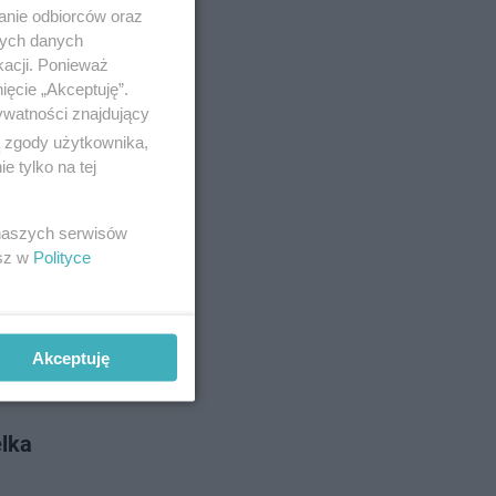
 liczbę
anie odbiorców oraz
struktury
nych danych
kacji. Ponieważ
ięcie „Akceptuję”.
ywatności znajdujący
no 1-6-2026
ą zgody użytkownika,
 tylko na tej
nienia
 naszych serwisów
rzynosi
esz w
Polityce
nkowych
Akceptuję
o 20-5-2026
elka