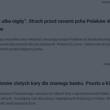
dodan
 albo nigdy”. Strach przed cenami pcha Polaków d
ów
ąco wysokie ceny mieszkań zmuszają tysiące Polaków do błyskawiczne
ania kluczowych decyzji życiowych. Prawie 62,5 proc. nabywców przyzn
strach przed kolejnymi podw…
doda
ionów złotych kary dla znanego banku. Poszło o k
Nadzoru Finansowego nałożyła na mBank kary o łącznej wartości blisko
złotych. To potężny cios dla jednej z największych instytucji w Polsce. 
KNF, bank dopuścił do w…