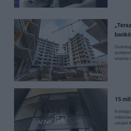
„Teraz
bank
Zaskakuj
podejmow
właśnie 
15 mil
Komisja 
milionów 
ustaleń 