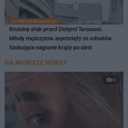
CO TAM SIĘ WYDARZYŁO?
Brutalny atak przed Złotymi Tarasami.
Młody mężczyzna zepchnięty ze schodów.
Szokujące nagranie krąży po sieci
NAJNOWSZE NEWSY:
62