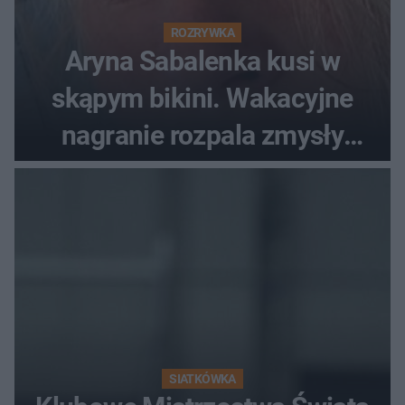
ROZRYWKA
Aryna Sabalenka kusi w
skąpym bikini. Wakacyjne
nagranie rozpala zmysły
fanów
SIATKÓWKA