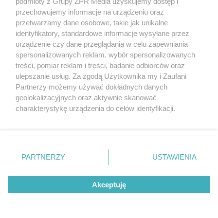
podmioty z Grupy ZPR Media uzyskujemy dostęp i
przechowujemy informacje na urządzeniu oraz
przetwarzamy dane osobowe, takie jak unikalne
identyfikatory, standardowe informacje wysyłane przez
urządzenie czy dane przeglądania w celu zapewniania
spersonalizowanych reklam, wybór spersonalizowanych
treści, pomiar reklam i treści, badanie odbiorców oraz
Zagrożenie wybuchem w
ulepszanie usług. Za zgodą Użytkownika my i Zaufani
Swarzędzu. Policja zatrzymała 35-
Partnerzy możemy używać dokładnych danych
geolokalizacyjnych oraz aktywnie skanować
latka, który zgłosił ładunek w swoim
charakterystykę urządzenia do celów identyfikacji.
aucie
Ponieważ cenimy Twoją prywatność, prosimy o zgodę na
korzystanie z tych technologii poprzez kliknięcie
„Akceptuję”. Zgoda jest dobrowolna i zawsze możesz ją
zmienić/wycofać klikając przycisk ustawień prywatności
PARTNERZY
USTAWIENIA
znajdujący się w lewym dolnym rogu strony
. Niektóre
rodzaje przetwarzania danych nie wymagają zgody
Akceptuję
użytkownika, ale masz prawo sprzeciwić się takiemu
przetwarzaniu. Preferencje będą miały zastosowanie tylko
na tej witrynie.