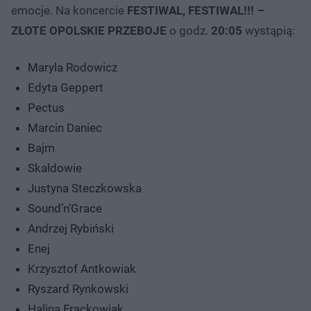
emocje. Na koncercie
FESTIWAL, FESTIWAL!!! –
ZŁOTE OPOLSKIE PRZEBOJE
o godz.
20:05
wystąpią:
Maryla Rodowicz
Edyta Geppert
Pectus
Marcin Daniec
Bajm
Skaldowie
Justyna Steczkowska
Sound’n’Grace
Andrzej Rybiński
Enej
Krzysztof Antkowiak
Ryszard Rynkowski
Halina Frąckowiak