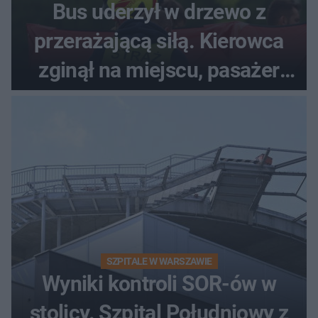
Bus uderzył w drzewo z
przerażającą siłą. Kierowca
zginął na miejscu, pasażer
walczy o życie
SZPITALE W WARSZAWIE
Wyniki kontroli SOR-ów w
stolicy. Szpital Południowy z