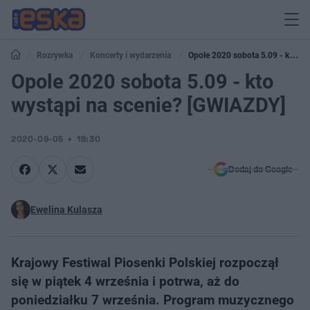
Rozrywka
Koncerty i wydarzenia
Opole 2020 sobota 5.09 - kto
wystąpi na scenie? [GWIAZDY]
Opole 2020 sobota 5.09 - kto
wystąpi na scenie? [GWIAZDY]
2020-09-05
18:30
Dodaj do Google
Ewelina Kulasza
Krajowy Festiwal Piosenki Polskiej rozpoczął
się w piątek 4 września i potrwa, aż do
poniedziałku 7 września. Program muzycznego