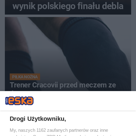
wynik polskiego finału debla
PIŁKA NOŻNA
Trener Cracovii przed meczem ze
Śląskiem Wrocław. Czy przełamie
serię bez wygranej?
Drogi Użytkowniku,
My, naszych 1162 zaufanych partnerów oraz inne