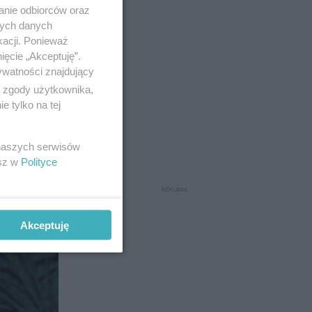
anie odbiorców oraz
nych danych
kacji. Ponieważ
ięcie „Akceptuję”.
ywatności znajdujący
ą zgody użytkownika,
 tylko na tej
 naszych serwisów
6
esz w
Polityce
Akceptuję