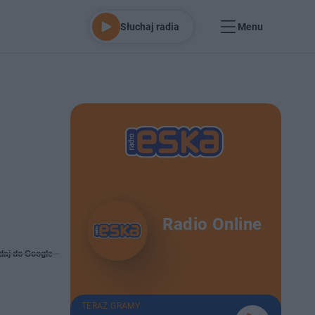
Słuchaj radia
Menu
Radio Online
daj do Google
TERAZ GRAMY