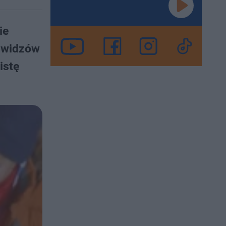
ie
h widzów
istę