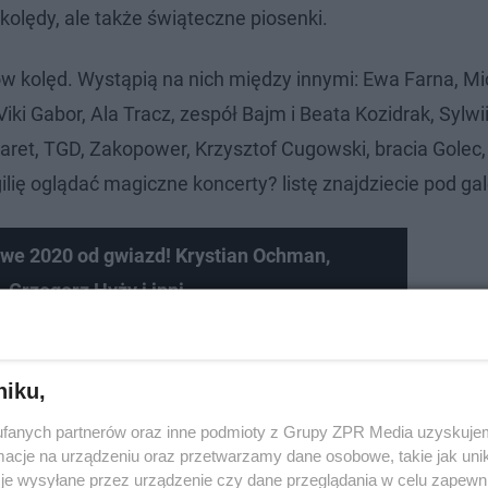
kolędy, ale także świąteczne piosenki.
ów kolęd. Wystąpią na nich między innymi: Ewa Farna, Mi
iki Gabor, Ala Tracz, zespół Bajm i Beata Kozidrak, Sylwi
aret, TGD, Zakopower, Krzysztof Cugowski, bracia Golec,
gilię oglądać magiczne koncerty? listę znajdziecie pod gal
we 2020 od gwiazd! Krystian Ochman,
 Grzegorz Hyży i inni
niku,
fanych partnerów oraz inne podmioty z Grupy ZPR Media uzyskujem
cje na urządzeniu oraz przetwarzamy dane osobowe, takie jak unika
je wysyłane przez urządzenie czy dane przeglądania w celu zapewn