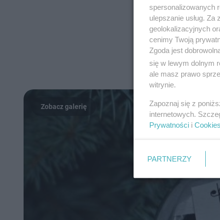
spersonalizowanych re
ulepszanie usług. Za
geolokalizacyjnych or
cenimy Twoją prywatno
Zgoda jest dobrowoln
się w lewym dolnym r
ale masz prawo sprzec
witrynie.
Zapoznaj się z poniż
internetowych. Szcze
Prywatności
i
Cookie
PARTNERZY