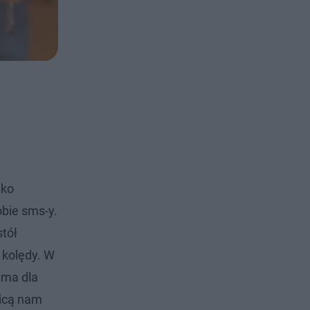
lko
obie sms-y.
stół
 kolędy. W
 ma dla
aicą nam