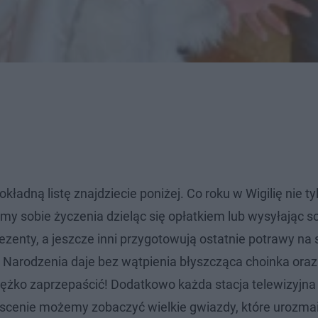
kładną listę znajdziecie poniżej. Co roku w Wigilię nie ty
amy sobie życzenia dzieląc się opłatkiem lub wysyłając s
rezenty, a jeszcze inni przygotowują ostatnie potrawy na 
o Narodzenia daje bez wątpienia błyszcząca choinka oraz
ciężko zaprzepaścić! Dodatkowo każda stacja telewizyjna
 scenie możemy zobaczyć wielkie gwiazdy, które urozm