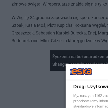
zimowe święta. W repertuarze znajdą się nie tylko 
W Wigilię 24 grudnia zapowiada się sporo koncert
Szpak, Kasia Moś, Piotr Kupicha, Roksana Węgiel, V
Grzeszczak, Sebastian Karpiel-Bułecka, Enej, Marg
Bednarek i nie tylko. Gdzie i o której godzinie w Wi
Życzenia na bożonarodzenio
Shanguy, Marcin Maciejczak,
Drogi Użytkow
My, naszych 1162 zau
przechowujemy informa
standardowe informac