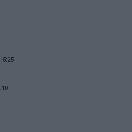
15:25 i
:10