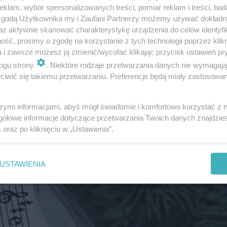
klam, wybór spersonalizowanych treści, pomiar reklam i treści, bad
 zgodą Użytkownika my i Zaufani Partnerzy możemy używać dokład
az aktywnie skanować charakterystykę urządzenia do celów identyfi
ść, prosimy o zgodę na korzystanie z tych technologii poprzez klikn
a i zawsze możesz ją zmienić/wycofać klikając przycisk ustawień pr
ogu strony
. Niektóre rodzaje przetwarzania danych nie wymagaj
iwić się takiemu przetwarzaniu. Preferencje będą miały zastosowanie
szymi informacjami, abyś mógł świadomie i komfortowo korzystać z
gółowe informacje dotyczące przetwarzania Twoich danych znajdzi
s
oraz po kliknięciu w „Ustawienia”.
USTAWIENIA