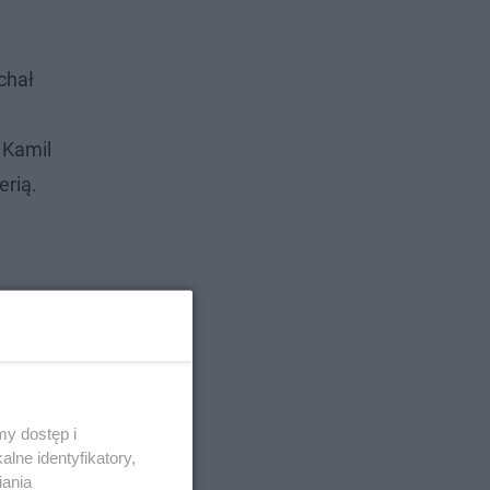
chał
i
 Kamil
erią.
y dostęp i
lne identyfikatory,
iania