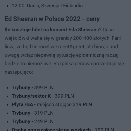
12:00: Dania, Szwecja I Finlandia
Ed Sheeran w Polsce 2022 - ceny
Ile kosztuje bilet na koncert Eda Sheeran
a? Cena
wejściówki waha się w granicy 200-400 złotych. Fani
liczą, że będzie możliwe meet&greet, ale biorąc pod
uwagę wciąż niepewną sytuację epidemiczną raczej
będzie to niemożliwe. Rozpiska cenowa prezentuje się
następująco:
Trybuny
- 399 PLN
Trybuny/sektor K
- 399 PLN
Płyta /GA
- miejsca stojące 319 PLN
Trybuny
- 319 PLN
Trybuny
- 249 PLN
Osoby poruszające się na wózkach
- 199 PLN