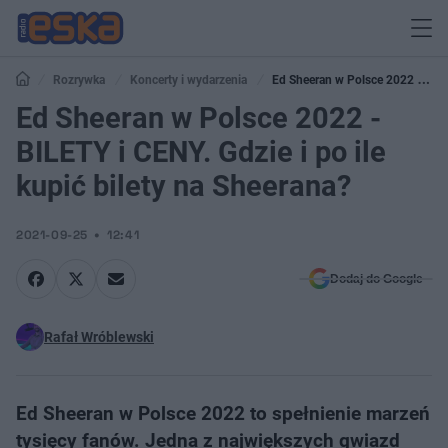
Rozrywka
Koncerty i wydarzenia
Ed Sheeran w Polsce 2022 -
BILETY i CENY. Gdzie i po ile kupić bilety na Sheerana?
Ed Sheeran w Polsce 2022 -
BILETY i CENY. Gdzie i po ile
kupić bilety na Sheerana?
2021-09-25
12:41
Dodaj do Google
Rafał Wróblewski
Ed Sheeran w Polsce 2022 to spełnienie marzeń
tysięcy fanów. Jedna z największych gwiazd