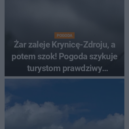
POGODA
Żar zaleje Krynicę-Zdroju, a
potem szok! Pogoda szykuje
turystom prawdziwy
rollercoaster