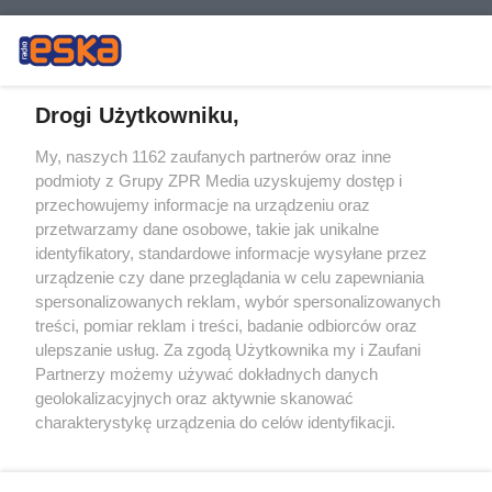
Drogi Użytkowniku,
My, naszych 1162 zaufanych partnerów oraz inne
Żaden utwór zamieszczony w serwisie nie może być powielany i
podmioty z Grupy ZPR Media uzyskujemy dostęp i
rozpowszechniany lub dalej rozpowszechniany w jakikolwiek sposób (w
przechowujemy informacje na urządzeniu oraz
tym także elektroniczny lub mechaniczny) na jakimkolwiek polu
eksploatacji w jakiejkolwiek formie, włącznie z umieszczaniem w
przetwarzamy dane osobowe, takie jak unikalne
Internecie bez pisemnej zgody właściciela praw. Jakiekolwiek użycie lub
identyfikatory, standardowe informacje wysyłane przez
wykorzystanie utworów w całości lub w części z naruszeniem prawa,
tzn. bez właściwej zgody, jest zabronione pod groźbą kary i może być
urządzenie czy dane przeglądania w celu zapewniania
ścigane prawnie.
spersonalizowanych reklam, wybór spersonalizowanych
treści, pomiar reklam i treści, badanie odbiorców oraz
ulepszanie usług. Za zgodą Użytkownika my i Zaufani
Partnerzy możemy używać dokładnych danych
geolokalizacyjnych oraz aktywnie skanować
charakterystykę urządzenia do celów identyfikacji.
Ponieważ cenimy Twoją prywatność, prosimy o zgodę na
O nas
korzystanie z tych technologii poprzez kliknięcie
Informacje prawne