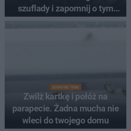
szuflady i zapomnij o tym
problemie. Sposób na
pociemniałą biżuterię
DOMOWE TRIKI
Zwilż kartkę i połóż na
parapecie. Żadna mucha nie
wleci do twojego domu