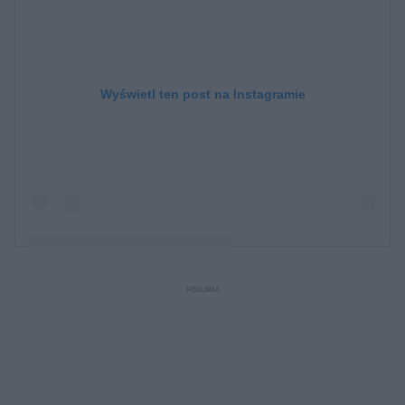
Wyświetl ten post na Instagramie
Post udostępniony przez Halina Mlynkova Official
(@halinamlynkova)