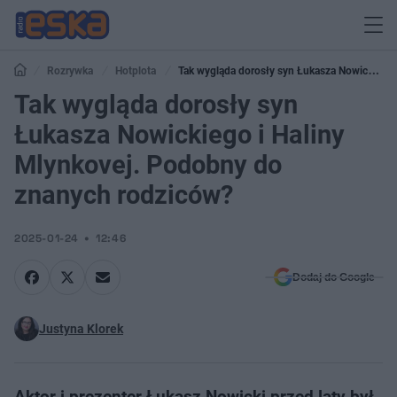
Rozrywka
Hotplota
Tak wygląda dorosły syn Łukasza Nowickiego
i Haliny Mlynkovej. Podobny do znanych rodziców?
Tak wygląda dorosły syn
Łukasza Nowickiego i Haliny
Mlynkovej. Podobny do
znanych rodziców?
2025-01-24
12:46
Dodaj do Google
Justyna Klorek
Aktor i prezenter Łukasz Nowicki przed laty był