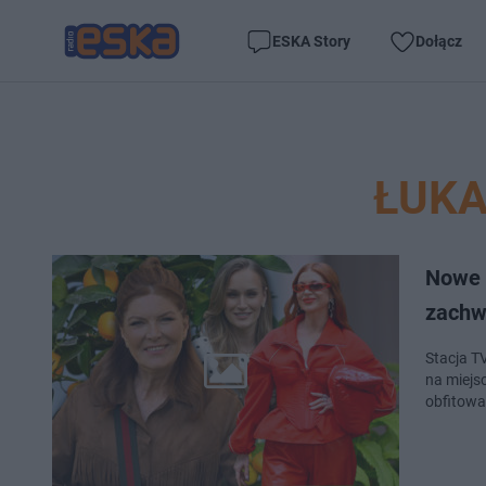
ESKA Story
Dołącz
ŁUKA
Nowe 
zachw
Stacja T
na miejs
obfitowa