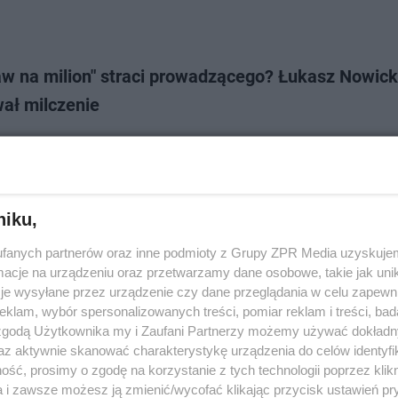
aw na milion" straci prowadzącego? Łukasz Nowick
ał milczenie
a milion" to jeden z najpopularniejszych teleturniejów w Polsce, który cie
oglądalnością. W obliczu licznych zmian, które ostatnio dokonują się w 
się pytania o d…
niku,
dodan
fanych partnerów oraz inne podmioty z Grupy ZPR Media uzyskujem
cje na urządzeniu oraz przetwarzamy dane osobowe, takie jak unika
je wysyłane przez urządzenie czy dane przeglądania w celu zapewn
ukasz Nowicki poderwał swoją aktualną żonę?
klam, wybór spersonalizowanych treści, pomiar reklam i treści, bad
 zgodą Użytkownika my i Zaufani Partnerzy możemy używać dokład
owicki aktualnie trwa w swoim drugim małżeństwie. Ludzie, którzy go śl
az aktywnie skanować charakterystykę urządzenia do celów identyfi
 wiedzieć, jak telewizyjna gwiazda potrafiła poderwać swoją aktualną żo
ść, prosimy o zgodę na korzystanie z tych technologii poprzez klikn
 rozchodzi się o słoik z…
a i zawsze możesz ją zmienić/wycofać klikając przycisk ustawień pr