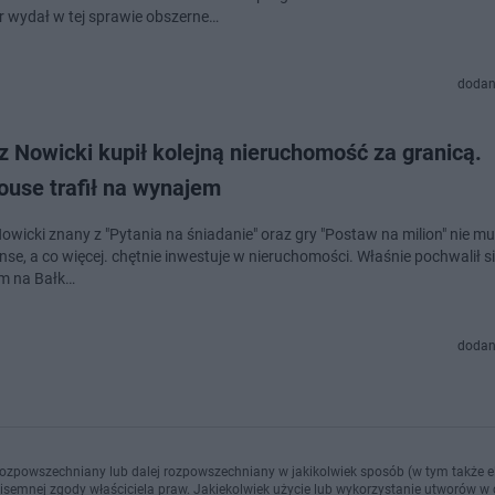
r wydał w tej sprawie obszerne…
dodan
 Nowicki kupił kolejną nieruchomość za granicą.
ouse trafił na wynajem
owicki znany z "Pytania na śniadanie" oraz gry "Postaw na milion" nie m
anse, a co więcej. chętnie inwestuje w nieruchomości. Właśnie pochwalił 
m na Bałk…
dodan
ozpowszechniany lub dalej rozpowszechniany w jakikolwiek sposób (w tym także el
pisemnej zgody właściciela praw. Jakiekolwiek użycie lub wykorzystanie utworów w c