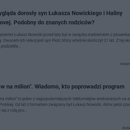
ygląda dorosły syn Łukasza Nowickiego i Haliny
ovej. Podobny do znanych rodziców?
prezenter Łukasz Nowicki przed laty był w związku małżeńskim z piosenka
 Owocem ich relacji jest syn Piotr, który właśnie skończył 21 lat. Z tej oka
 podzieliła…
dodan
aw na milion". Wiadomo, kto poprowadzi program
na milion" to jeden z najpopularniejszych teleturniejów emitowanych na a
 Polskiej. Od lat z formatem związany był Łukasz Nowicki. Aktor jakiś cz
się z rolą pro…
doda