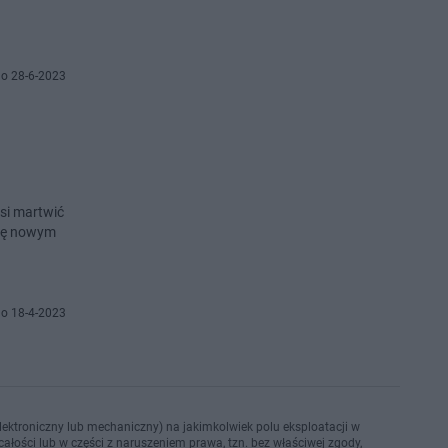
o 28-6-2023
usi martwić
się nowym
o 18-4-2023
ektroniczny lub mechaniczny) na jakimkolwiek polu eksploatacji w
ałości lub w części z naruszeniem prawa, tzn. bez właściwej zgody,