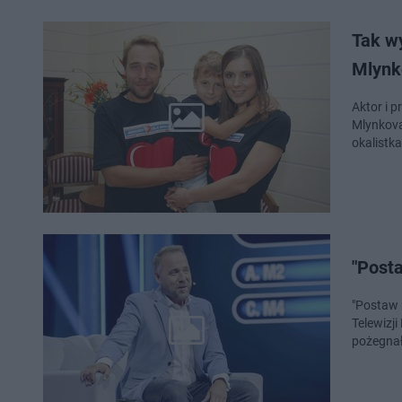
Tak w
Mlynk
Aktor i 
Mlynkovą.
okalistka
"Post
"Postaw 
Telewizji
pożegnał 