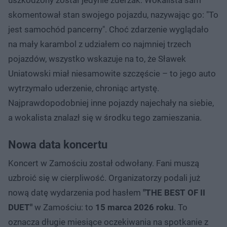
skomentował stan swojego pojazdu, nazywając go: "To
jest samochód pancerny". Choć zdarzenie wyglądało
na mały karambol z udziałem co najmniej trzech
pojazdów, wszystko wskazuje na to, że Sławek
Uniatowski miał niesamowite szczęście – to jego auto
wytrzymało uderzenie, chroniąc artystę.
Najprawdopodobniej inne pojazdy najechały na siebie,
a wokalista znalazł się w środku tego zamieszania.
Nowa data koncertu
Koncert w Zamościu został odwołany. Fani muszą
uzbroić się w cierpliwość. Organizatorzy podali już
nową datę wydarzenia pod hasłem
"THE BEST OF II
DUET"
w Zamościu: to
15 marca 2026 roku
. To
oznacza długie miesiące oczekiwania na spotkanie z