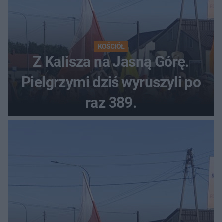
KOŚCIÓŁ
Z Kalisza na Jasną Górę.
Pielgrzymi dziś wyruszyli po
raz 389.