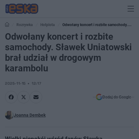
Rozrywka
Hotplota
Odwołany koncert i rozbite samochody.
Sławek Uniatowski brał udział w drogowym karambolu
Odwołany koncert i rozbite
samochody. Sławek Uniatowski
brał udział w drogowym
karambolu
2025-11-15
12:17
Dodaj do Google
Joanna Dembek
Wielki niepokój wśród fanów Sławka