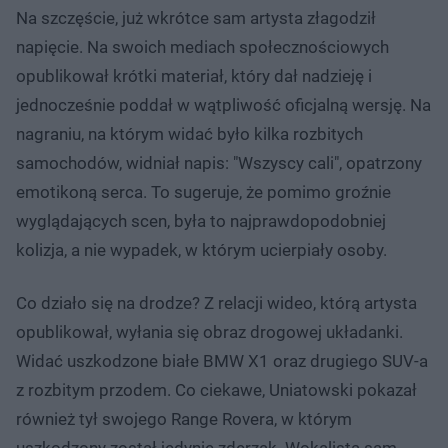
Na szczęście, już wkrótce sam artysta złagodził
napięcie. Na swoich mediach społecznościowych
opublikował krótki materiał, który dał nadzieję i
jednocześnie poddał w wątpliwość oficjalną wersję. Na
nagraniu, na którym widać było kilka rozbitych
samochodów, widniał napis: "Wszyscy cali", opatrzony
emotikoną serca. To sugeruje, że pomimo groźnie
wyglądających scen, była to najprawdopodobniej
kolizja, a nie wypadek, w którym ucierpiały osoby.
Co działo się na drodze? Z relacji wideo, którą artysta
opublikował, wyłania się obraz drogowej układanki.
Widać uszkodzone białe BMW X1 oraz drugiego SUV-a
z rozbitym przodem. Co ciekawe, Uniatowski pokazał
również tył swojego Range Rovera, w którym
uszkodzony został jedynie zderzak. Wokalista sam