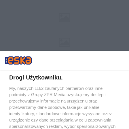
Drogi Użytkowniku,
My, naszych 1162 zaufanych partnerów oraz inne
Żaden utwór zamieszczony w serwisie nie może być powielany i
podmioty z Grupy ZPR Media uzyskujemy dostęp i
rozpowszechniany lub dalej rozpowszechniany w jakikolwiek sposób (w
przechowujemy informacje na urządzeniu oraz
tym także elektroniczny lub mechaniczny) na jakimkolwiek polu
eksploatacji w jakiejkolwiek formie, włącznie z umieszczaniem w
przetwarzamy dane osobowe, takie jak unikalne
Internecie bez pisemnej zgody właściciela praw. Jakiekolwiek użycie lub
identyfikatory, standardowe informacje wysyłane przez
wykorzystanie utworów w całości lub w części z naruszeniem prawa,
tzn. bez właściwej zgody, jest zabronione pod groźbą kary i może być
urządzenie czy dane przeglądania w celu zapewniania
ścigane prawnie.
spersonalizowanych reklam, wybór spersonalizowanych