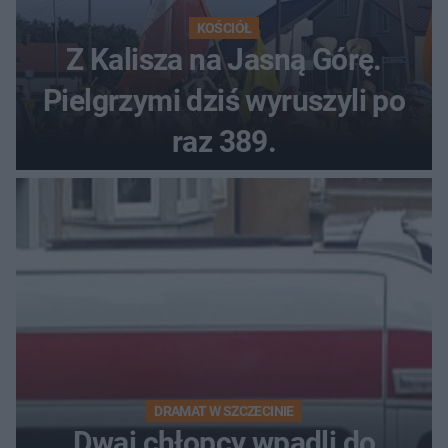
KOŚCIÓŁ
Z Kalisza na Jasną Górę.
Pielgrzymi dziś wyruszyli po
raz 389.
DRAMAT W SZCZECINIE
Dwaj chłopcy wpadli do