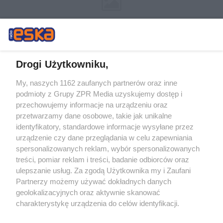
Drogi Użytkowniku,
My, naszych 1162 zaufanych partnerów oraz inne
Żaden utwór zamieszczony w serwisie nie może być powielany i
podmioty z Grupy ZPR Media uzyskujemy dostęp i
rozpowszechniany lub dalej rozpowszechniany w jakikolwiek sposób (w
tym także elektroniczny lub mechaniczny) na jakimkolwiek polu
przechowujemy informacje na urządzeniu oraz
eksploatacji w jakiejkolwiek formie, włącznie z umieszczaniem w
przetwarzamy dane osobowe, takie jak unikalne
Internecie bez pisemnej zgody właściciela praw. Jakiekolwiek użycie lub
identyfikatory, standardowe informacje wysyłane przez
wykorzystanie utworów w całości lub w części z naruszeniem prawa,
tzn. bez właściwej zgody, jest zabronione pod groźbą kary i może być
urządzenie czy dane przeglądania w celu zapewniania
ścigane prawnie.
spersonalizowanych reklam, wybór spersonalizowanych
treści, pomiar reklam i treści, badanie odbiorców oraz
ulepszanie usług. Za zgodą Użytkownika my i Zaufani
Partnerzy możemy używać dokładnych danych
geolokalizacyjnych oraz aktywnie skanować
charakterystykę urządzenia do celów identyfikacji.
Ponieważ cenimy Twoją prywatność, prosimy o zgodę na
O nas