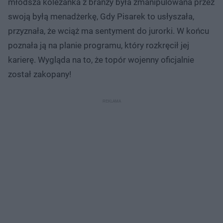
młodsza koleżanka z branży była zmanipulowana przez
swoją byłą menadżerkę, Gdy Pisarek to usłyszała,
przyznała, że wciąż ma sentyment do jurorki. W końcu
poznała ją na planie programu, który rozkręcił jej
karierę. Wygląda na to, że topór wojenny oficjalnie
został zakopany!