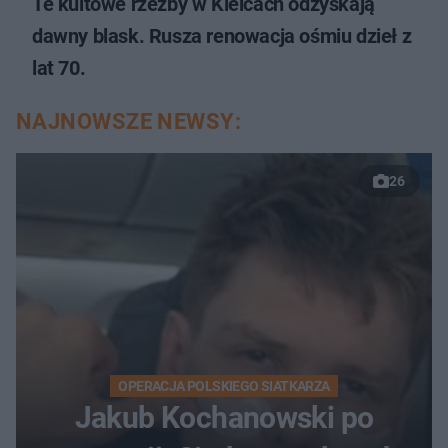
Te kultowe rzeźby w Kielcach odzyskają
dawny blask. Rusza renowacja ośmiu dzieł z
lat 70.
NAJNOWSZE NEWSY:
26
OPERACJA POLSKIEGO SIATKARZA
Jakub Kochanowski po