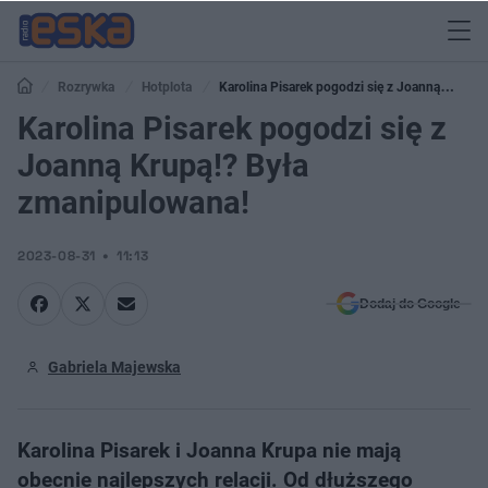
Rozrywka
Hotplota
Karolina Pisarek pogodzi się z Joanną
Krupą!? Była zmanipulowana!
Karolina Pisarek pogodzi się z
Joanną Krupą!? Była
zmanipulowana!
2023-08-31
11:13
Dodaj do Google
Gabriela Majewska
Karolina Pisarek i Joanna Krupa nie mają
obecnie najlepszych relacji. Od dłuższego