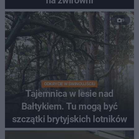
na żwirowni
9
ODKRYCIE W ŚWINOUJŚCIU
Tajemnica w lesie nad
Bałtykiem. Tu mogą być
szczątki brytyjskich lotników