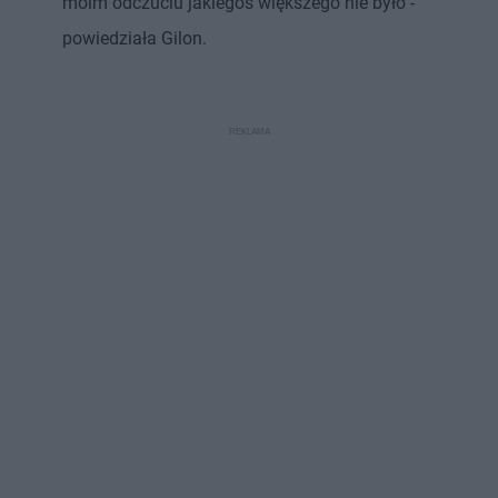
moim odczuciu jakiegoś większego nie było -
powiedziała Gilon.