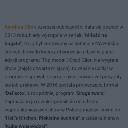
Karolina Gilon
szerszej publiczności dała się poznać w
2013 roku, kiedy wystąpiła w serialu
"Miłość na
bogato"
, który był emitowany na antenie VIVA Polska.
Jednak drzwi do kariery otworzył jej udział w piątej
edycji programu "Top model". Choć Gilon nie wygrała
show (zajęła czwarte miejsce), to właśnie udział w
programie sprawił, że propozycje zawodowe posypały
się jak z rękawa. W 2016 została prowadzącą format
"DeFacto"
, a rok później program
"Druga twarz"
.
Zapraszano ją również gościnnie do udziału
najpopularniejszych show w Polsce, między innymi do
"Hell’s Kitchen. Piekielna kuchnia"
, a także talk-show
"Kuba Wojewódzki"
.