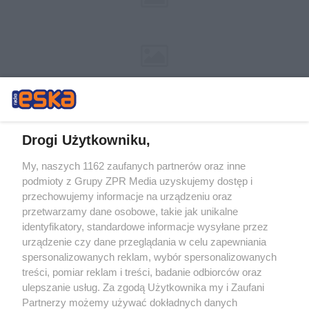
Drogi Użytkowniku,
My, naszych 1162 zaufanych partnerów oraz inne
Żaden utwór zamieszczony w serwisie nie może być powielany i
podmioty z Grupy ZPR Media uzyskujemy dostęp i
rozpowszechniany lub dalej rozpowszechniany w jakikolwiek sposób (w
przechowujemy informacje na urządzeniu oraz
tym także elektroniczny lub mechaniczny) na jakimkolwiek polu
eksploatacji w jakiejkolwiek formie, włącznie z umieszczaniem w
przetwarzamy dane osobowe, takie jak unikalne
Internecie bez pisemnej zgody właściciela praw. Jakiekolwiek użycie lub
identyfikatory, standardowe informacje wysyłane przez
wykorzystanie utworów w całości lub w części z naruszeniem prawa,
tzn. bez właściwej zgody, jest zabronione pod groźbą kary i może być
urządzenie czy dane przeglądania w celu zapewniania
ścigane prawnie.
spersonalizowanych reklam, wybór spersonalizowanych
treści, pomiar reklam i treści, badanie odbiorców oraz
ulepszanie usług. Za zgodą Użytkownika my i Zaufani
Partnerzy możemy używać dokładnych danych