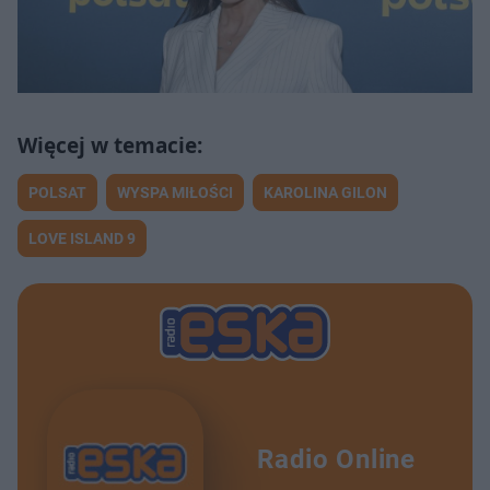
POLSAT
WYSPA MIŁOŚCI
KAROLINA GILON
LOVE ISLAND 9
Radio Online