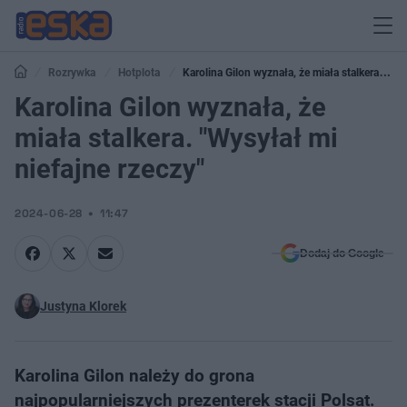
Rozrywka
Hotplota
Karolina Gilon wyznała, że miała stalkera.
"Wysyłał mi niefajne rzeczy"
Karolina Gilon wyznała, że
miała stalkera. "Wysyłał mi
niefajne rzeczy"
2024-06-28
11:47
Dodaj do Google
Justyna Klorek
Karolina Gilon należy do grona
najpopularniejszych prezenterek stacji Polsat.