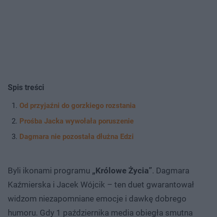
Spis treści
Od przyjaźni do gorzkiego rozstania
Prośba Jacka wywołała poruszenie
Dagmara nie pozostała dłużna Edzi
Byli ikonami programu
„Królowe Życia”
. Dagmara
Kaźmierska i Jacek Wójcik – ten duet gwarantował
widzom niezapomniane emocje i dawkę dobrego
humoru. Gdy 1 października media obiegła smutna