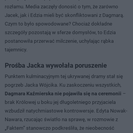
rozłamu. Media zaczęły donosić o tym, że zarówno
Jacek, jak i Edzia mieli być skonfliktowani z Dagmarą.
Czym to było spowodowane? Chociaż dokładne
szczegóły pozostają w sferze domysłów, to Edzia
postanowiła przerwać milczenie, uchylając rąbka
tajemnicy.
Prośba Jacka wywołała poruszenie
Punktem kulminacyjnym tej ukrywanej dramy stał się
pogrzeb Jacka Wójcika. Ku zaskoczeniu wszystkich,
Dagmara Kaźmierska nie pojawiła się na ceremonii
–
brak Królowej u boku jej długoletniego przyjaciela
wzbudził natychmiastowe kontrowersje. Edyta Nowak-
Nawara, rzucając światło na sprawę, w rozmowie z
„Faktem” stanowczo podkreśliła, że nieobecność