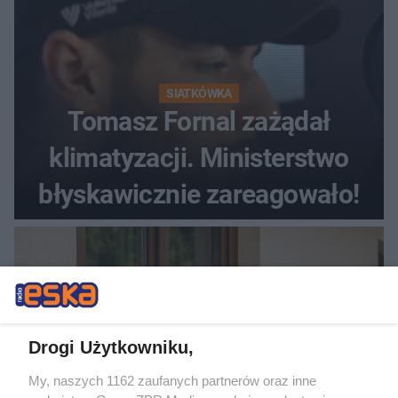
SIATKÓWKA
Tomasz Fornal zażądał
klimatyzacji. Ministerstwo
błyskawicznie zareagowało!
Drogi Użytkowniku,
My, naszych 1162 zaufanych partnerów oraz inne