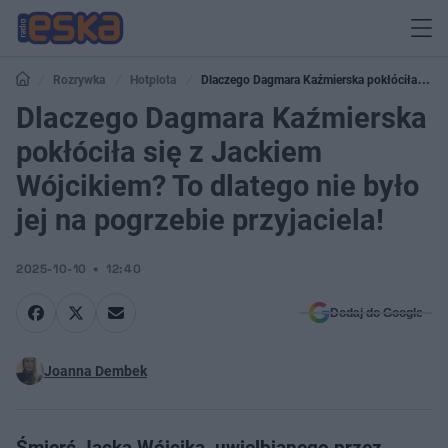
Rozrywka
Hotplota
Dlaczego Dagmara Kaźmierska pokłóciła się z
Jackiem Wójcikiem? To dlatego nie było jej na pogrzebie przyjaciela!
Dlaczego Dagmara Kaźmierska
pokłóciła się z Jackiem
Wójcikiem? To dlatego nie było
jej na pogrzebie przyjaciela!
2025-10-10
12:40
Dodaj do Google
Joanna Dembek
Śmierć Jacka Wójcika, uwielbianego przez