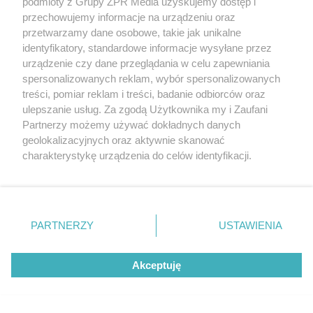
podmioty z Grupy ZPR Media uzyskujemy dostęp i
przechowujemy informacje na urządzeniu oraz
OGRÓD
przetwarzamy dane osobowe, takie jak unikalne
Ogrodnicy robią to z
identyfikatory, standardowe informacje wysyłane przez
urządzenie czy dane przeglądania w celu zapewniania
hortensjami w sierpniu. Efekt
spersonalizowanych reklam, wybór spersonalizowanych
treści, pomiar reklam i treści, badanie odbiorców oraz
widać już po kilku tygodniach
ulepszanie usług. Za zgodą Użytkownika my i Zaufani
Partnerzy możemy używać dokładnych danych
geolokalizacyjnych oraz aktywnie skanować
charakterystykę urządzenia do celów identyfikacji.
Ponieważ cenimy Twoją prywatność, prosimy o zgodę na
korzystanie z tych technologii poprzez kliknięcie
„Akceptuję”. Zgoda jest dobrowolna i zawsze możesz ją
zmienić/wycofać klikając przycisk ustawień prywatności
PARTNERZY
USTAWIENIA
znajdujący się w lewym dolnym rogu strony
. Niektóre
rodzaje przetwarzania danych nie wymagają zgody
Akceptuję
użytkownika, ale masz prawo sprzeciwić się takiemu
przetwarzaniu. Preferencje będą miały zastosowanie tylko
PIELĘGNACJA BORÓWKI
na tej witrynie.
Zrób to po zebraniu borówek, a za