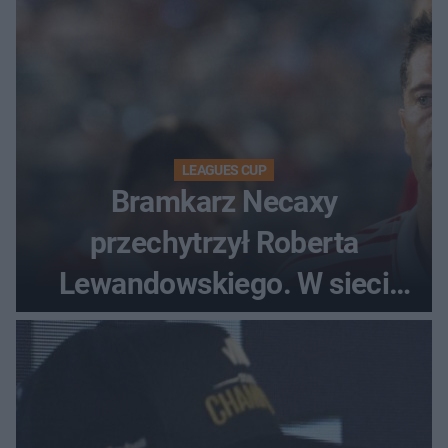
LEAGUES CUP
Bramkarz Necaxy
przechytrzył Roberta
Lewandowskiego. W sieci
krąży wideo z tego pojedynku