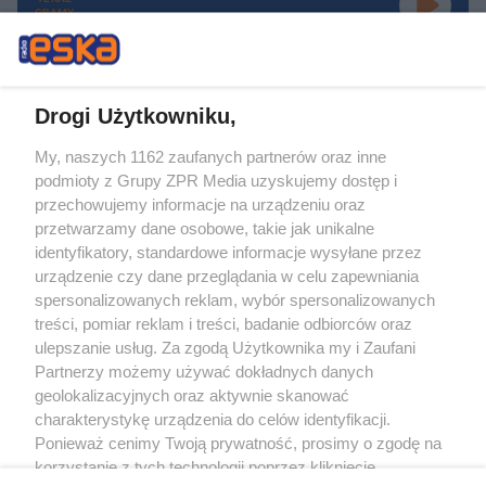
GRAMY
Drogi Użytkowniku,
My, naszych 1162 zaufanych partnerów oraz inne
Żaden utwór zamieszczony w serwisie nie może być powielany i
podmioty z Grupy ZPR Media uzyskujemy dostęp i
rozpowszechniany lub dalej rozpowszechniany w jakikolwiek sposób (w
tym także elektroniczny lub mechaniczny) na jakimkolwiek polu
przechowujemy informacje na urządzeniu oraz
eksploatacji w jakiejkolwiek formie, włącznie z umieszczaniem w Internecie
przetwarzamy dane osobowe, takie jak unikalne
bez pisemnej zgody właściciela praw. Jakiekolwiek użycie lub
wykorzystanie utworów w całości lub w części z naruszeniem prawa, tzn.
identyfikatory, standardowe informacje wysyłane przez
bez właściwej zgody, jest zabronione pod groźbą kary i może być ścigane
urządzenie czy dane przeglądania w celu zapewniania
prawnie.
spersonalizowanych reklam, wybór spersonalizowanych
treści, pomiar reklam i treści, badanie odbiorców oraz
ulepszanie usług. Za zgodą Użytkownika my i Zaufani
Partnerzy możemy używać dokładnych danych
geolokalizacyjnych oraz aktywnie skanować
charakterystykę urządzenia do celów identyfikacji.
O nas
Ponieważ cenimy Twoją prywatność, prosimy o zgodę na
korzystanie z tych technologii poprzez kliknięcie
Informacje prawne