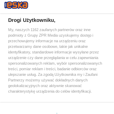
Drogi Użytkowniku,
My, naszych 1162 zaufanych partnerów oraz inne
Żaden utwór zamieszczony w serwisie nie może być powielany i
podmioty z Grupy ZPR Media uzyskujemy dostęp i
rozpowszechniany lub dalej rozpowszechniany w jakikolwiek sposób (w
tym także elektroniczny lub mechaniczny) na jakimkolwiek polu
przechowujemy informacje na urządzeniu oraz
eksploatacji w jakiejkolwiek formie, włącznie z umieszczaniem w
przetwarzamy dane osobowe, takie jak unikalne
Internecie bez pisemnej zgody właściciela praw. Jakiekolwiek użycie lub
identyfikatory, standardowe informacje wysyłane przez
wykorzystanie utworów w całości lub w części z naruszeniem prawa,
tzn. bez właściwej zgody, jest zabronione pod groźbą kary i może być
urządzenie czy dane przeglądania w celu zapewniania
ścigane prawnie.
spersonalizowanych reklam, wybór spersonalizowanych
treści, pomiar reklam i treści, badanie odbiorców oraz
ulepszanie usług. Za zgodą Użytkownika my i Zaufani
Partnerzy możemy używać dokładnych danych
geolokalizacyjnych oraz aktywnie skanować
charakterystykę urządzenia do celów identyfikacji.
Ponieważ cenimy Twoją prywatność, prosimy o zgodę na
O nas
korzystanie z tych technologii poprzez kliknięcie
Informacje prawne
„Akceptuję”. Zgoda jest dobrowolna i zawsze możesz ją
zmienić/wycofać klikając przycisk ustawień prywatności