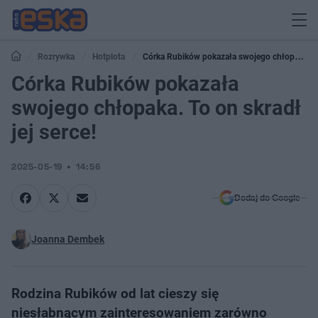
Rozrywka
Hotplota
Córka Rubików pokazała swojego chłopaka.
To on skradł jej serce!
Córka Rubików pokazała
swojego chłopaka. To on skradł
jej serce!
2025-05-19
14:56
Dodaj do Google
Joanna Dembek
Rodzina Rubików od lat cieszy się
niesłabnącym zainteresowaniem zarówno