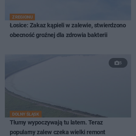
Z REGIONU
Łosice: Zakaz kąpieli w zalewie, stwierdzono
obecność groźnej dla zdrowia bakterii
5
DOLNY ŚLĄSK
Tłumy wypoczywają tu latem. Teraz
popularny zalew czeka wielki remont