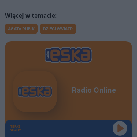
AGATA RUBIK
DZIECI GWIAZD
Radio Online
TERAZ
GRAMY