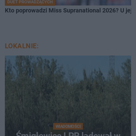
DUET PROWADZĄCYCH
Kto poprowadzi Miss Supranational 2026? U jej
LOKALNIE:
WIADOMOŚCI
Śmigłowiec LPR lądował w