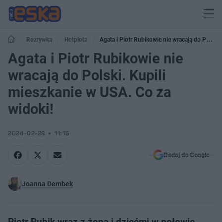
Rozrywka
Hotplota
Agata i Piotr Rubikowie nie wracają do Polski.
Kupili mieszkanie w USA. Co za widoki!
Agata i Piotr Rubikowie nie
wracają do Polski. Kupili
mieszkanie w USA. Co za
widoki!
2024-02-28
11:15
Dodaj do Google
Joanna Dembek
Piotr Rubik wraz z żoną i dziećmi w połowie