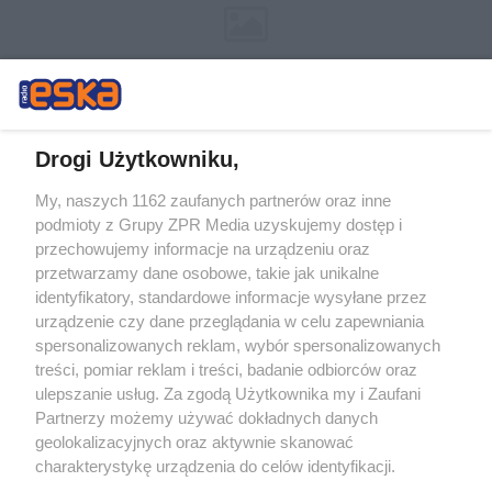
Drogi Użytkowniku,
My, naszych 1162 zaufanych partnerów oraz inne
Żaden utwór zamieszczony w serwisie nie może być powielany i
podmioty z Grupy ZPR Media uzyskujemy dostęp i
rozpowszechniany lub dalej rozpowszechniany w jakikolwiek sposób (w
tym także elektroniczny lub mechaniczny) na jakimkolwiek polu
przechowujemy informacje na urządzeniu oraz
eksploatacji w jakiejkolwiek formie, włącznie z umieszczaniem w
przetwarzamy dane osobowe, takie jak unikalne
Internecie bez pisemnej zgody właściciela praw. Jakiekolwiek użycie lub
identyfikatory, standardowe informacje wysyłane przez
wykorzystanie utworów w całości lub w części z naruszeniem prawa,
tzn. bez właściwej zgody, jest zabronione pod groźbą kary i może być
urządzenie czy dane przeglądania w celu zapewniania
ścigane prawnie.
spersonalizowanych reklam, wybór spersonalizowanych
treści, pomiar reklam i treści, badanie odbiorców oraz
ulepszanie usług. Za zgodą Użytkownika my i Zaufani
Partnerzy możemy używać dokładnych danych
geolokalizacyjnych oraz aktywnie skanować
charakterystykę urządzenia do celów identyfikacji.
Ponieważ cenimy Twoją prywatność, prosimy o zgodę na