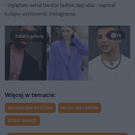
- Oglądam serial bardzo ładnie zagrałaś - napisał
kolejny użytkownik Instagrama.
10
MAGDALENA RÓŻCZKA
ROJST MILLENIUM
DZIECI GWIAZD