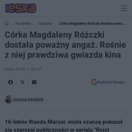
Rozrywka
Hotplota
Córka Magdaleny Różczki dostała poważny
angaż. Rośnie z niej prawdziwa gwiazda kina
Córka Magdaleny Różczki
dostała poważny angaż. Rośnie
z niej prawdziwa gwiazda kina
2024-11-22
10:07
Dodaj do Google
Joanna Dembek
16-letnia Wanda Marzec miała szansę pokazał
się szerszej publiczności w serialu "Rojst