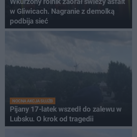
Wkurzony rolnik zaorał świeży asfalt
w Gliwicach. Nagranie z demolką
podbija sieć
NOCNA AKCJA SŁUŻB
Pijany 17-latek wszedł do zalewu w
Lubsku. O krok od tragedii