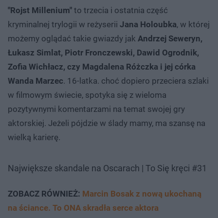
"Rojst Millenium"
to trzecia i ostatnia część
kryminalnej trylogii w reżyserii
Jana Holoubka
, w której
możemy oglądać takie gwiazdy jak
Andrzej Seweryn,
Łukasz Simlat, Piotr Fronczewski, Dawid Ogrodnik,
Zofia Wichłacz, czy Magdalena Różczka i jej córka
Wanda Marzec
. 16-latka. choć dopiero przeciera szlaki
w filmowym świecie, spotyka się z wieloma
pozytywnymi komentarzami na temat swojej gry
aktorskiej. Jeżeli pójdzie w ślady mamy, ma szansę na
wielką karierę.
Największe skandale na Oscarach | To Się kręci #31
ZOBACZ RÓWNIEŻ:
Marcin Bosak z nową ukochaną
na ściance. To ONA skradła serce aktora