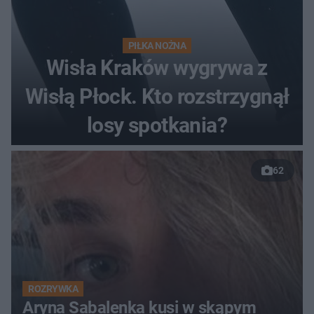
PIŁKA NOŻNA
Wisła Kraków wygrywa z
Wisłą Płock. Kto rozstrzygnął
losy spotkania?
62
ROZRYWKA
Aryna Sabalenka kusi w skąpym