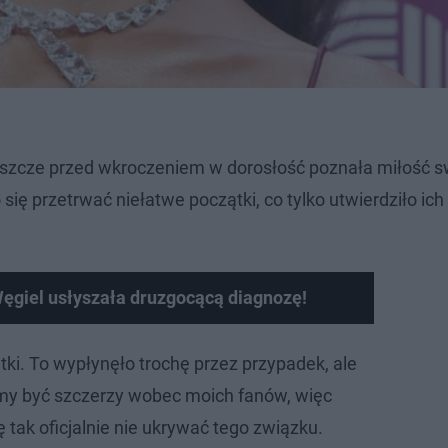
eszcze przed wkroczeniem w dorosłość poznała miłość 
 się przetrwać niełatwe początki, co tylko utwierdziło ich
ęgiel usłyszała druzgocącą diagnozę!
ki. To wypłynęło trochę przez przypadek, ale
iśmy być szczerzy wobec moich fanów, więc
tak oficjalnie nie ukrywać tego związku.