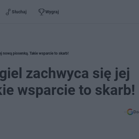
Słuchaj
Wygraj
j nową piosenką. Takie wsparcie to skarb!
iel zachwyca się jej
ie wsparcie to skarb!
Do