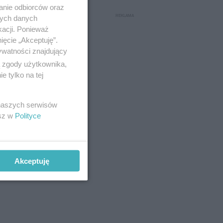
anie odbiorców oraz
nych danych
kacji. Ponieważ
ięcie „Akceptuję”.
ywatności znajdujący
ą zgody użytkownika,
 tylko na tej
 naszych serwisów
esz w
Polityce
Akceptuję