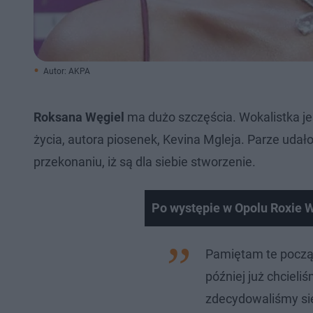
Autor: AKPA
Roksana Węgiel
ma dużo szczęścia. Wokalistka j
życia, autora piosenek, Kevina Mgleja. Parze udało
przekonaniu, iż są dla siebie stworzenie.
Po występie w Opolu Roxie W
Pamiętam te począt
później już chciel
zdecydowaliśmy się 