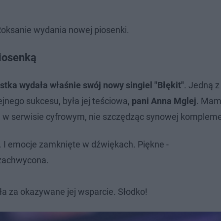
Roksanie wydania nowej piosenki.
piosenką
stka wydała właśnie swój nowy singiel "Błękit"
. Jedną z
ejnego sukcesu, była jej teściowa,
pani Anna Mglej
. Mam
a w serwisie cyfrowym, nie szczędząc synowej komplem
.. I emocje zamknięte w dźwiękach. Piękne -
 zachwycona.
ła za okazywane jej wsparcie. Słodko!