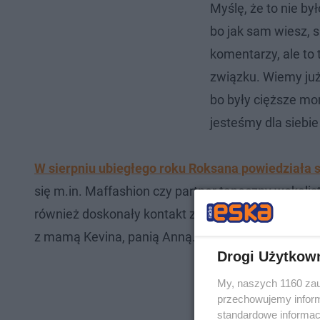
Myślę, że to nie był
bo jak sam wiesz, 
komentarzy, ale to 
związku. Wiemy już,
bo były cięższe mo
jesteśmy dla siebi
W sierpniu ubiegłego roku Roksana powiedziała 
się m.in. Maffashion czy partner taneczny wokalist
również doskonały kontakt ze swoimi teściami. W r
z mamą Kevina, panią Anną.
Drogi Użytkow
My, naszych 1160 zau
przechowujemy informa
standardowe informac