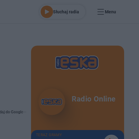
Słuchaj radia
Menu
Radio Online
daj do Google
TERAZ GRAMY