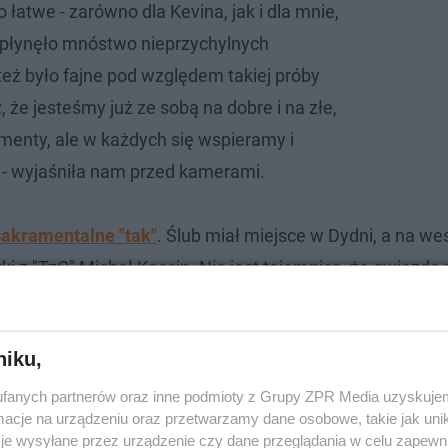
o łatwe - zarówno dla Kevina, jak i dla mnie,
spłynęło mnóstwo nieprzychylnych
też było fajne pod względem takiej próby
 że jesteśmy już ze sobą na dobre i na złe,
menty, ale w każdych się wspieramy i
e - wyjaśniła nam przed kamerami.
sakramentalne "tak"
. Ślub miał miejsce w Dydni, a na wes
ki z "TzG" Michał Kassin. Nie jest tajemnicą, że gwiazda
ozmowie z Eską przyznała, iż szczególnie bliska więź po
niku,
fanych partnerów oraz inne podmioty z Grupy ZPR Media uzyskujem
cje na urządzeniu oraz przetwarzamy dane osobowe, takie jak unika
je wysyłane przez urządzenie czy dane przeglądania w celu zapewn