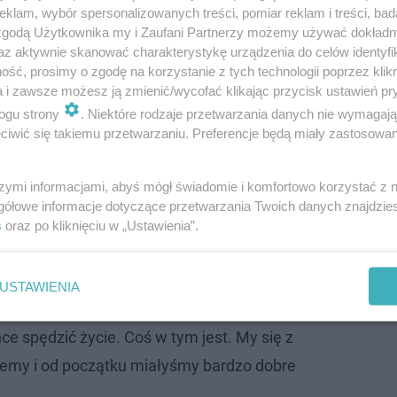
klam, wybór spersonalizowanych treści, pomiar reklam i treści, bad
 zgodą Użytkownika my i Zaufani Partnerzy możemy używać dokład
az aktywnie skanować charakterystykę urządzenia do celów identyfi
ść, prosimy o zgodę na korzystanie z tych technologii poprzez klikn
a i zawsze możesz ją zmienić/wycofać klikając przycisk ustawień pr
ogu strony
. Niektóre rodzaje przetwarzania danych nie wymagaj
iwić się takiemu przetwarzaniu. Preferencje będą miały zastosowanie
szymi informacjami, abyś mógł świadomie i komfortowo korzystać z
gółowe informacje dotyczące przetwarzania Twoich danych znajdzi
etą i jest mi bardzo bliska. My też mamy
s
oraz po kliknięciu w „Ustawienia”.
ych cech, co Kevin zauważył dopiero po
ł ze mną ślub. Ale tak się mówi, że
USTAWIENIA
się sugeruje swoją mamą w doborze
hce spędzić życie. Coś w tym jest. My się z
jemy i od początku miałyśmy bardzo dobre