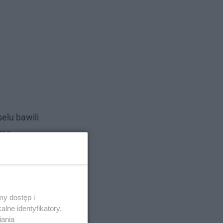
elu bawili
 ma
łączyła ją
y dostęp i
lne identyfikatory,
iania