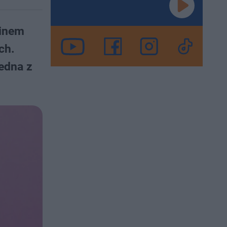
vinem
ch.
jedna z