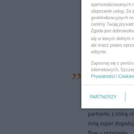
spersonalizowanych re
ulepszanie usług. Za
geolokalizacyjnych or
cenimy Twoją prywatno
Zgoda jest dobrowoln
się w lewym dolnym r
ale masz prawo sprzec
witrynie.
Zapoznaj się z poniż
internetowych. Szcze
Jest wspaniałą kobi
Prywatności
i
Cookie
bardzo dużo wspóln
fakcie, jak już wzią
PARTNERZY
mężczyzna trochę 
partnerki, z którą c
Anią super dogadu
flow – przyznała.