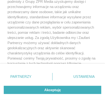
podmioty z Grupy ZPR Media uzyskujemy dostęp i
przechowujemy informacje na urządzeniu oraz
przetwarzamy dane osobowe, takie jak unikalne
identyfikatory, standardowe informacje wysyłane przez
urządzenie czy dane przeglądania w celu zapewniania
spersonalizowanych reklam, wybór spersonalizowanych
treści, pomiar reklam i treści, badanie odbiorców oraz
ulepszanie usług. Za zgodą Użytkownika my i Zaufani
Partnerzy możemy używać dokładnych danych
geolokalizacyjnych oraz aktywnie skanować
charakterystykę urządzenia do celów identyfikacji.
Ponieważ cenimy Twoją prywatność, prosimy o zgodę na
korzystanie z tych technologii poprzez kliknięcie
„Akceptuję”. Zgoda jest dobrowolna i zawsze możesz ją
zmienić/wycofać klikając przycisk ustawień prywatności
PARTNERZY
USTAWIENIA
znajdujący się w lewym dolnym rogu strony
. Niektóre
rodzaje przetwarzania danych nie wymagają zgody
Akceptuję
użytkownika, ale masz prawo sprzeciwić się takiemu
przetwarzaniu. Preferencje będą miały zastosowanie tylko
na tej witrynie.