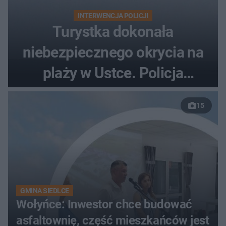
INTERWENCJA POLICJI
Turystka dokonała
niebezpiecznego okrycia na
plaży w Ustce. Policja
musiała zamknąć odcinek
15
wybrzeża
GMINA SIEDLCE
Wołyńce: Inwestor chce budować
asfaltownię, część mieszkańców jest