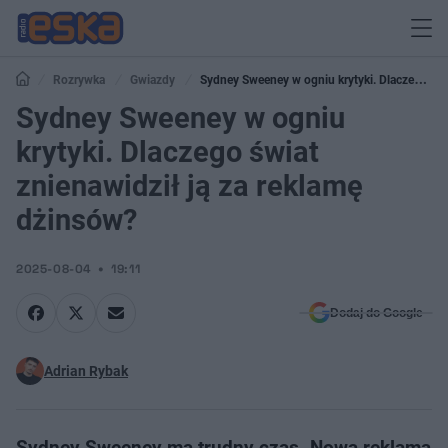
Rozrywka
Gwiazdy
Sydney Sweeney w ogniu krytyki. Dlaczego
świat znienawidził ją za reklamę dżinsów?
Sydney Sweeney w ogniu
krytyki. Dlaczego świat
znienawidził ją za reklamę
dżinsów?
2025-08-04
19:11
Dodaj do Google
Adrian Rybak
Sydney Sweeney ma trudny czas. Nowa reklama