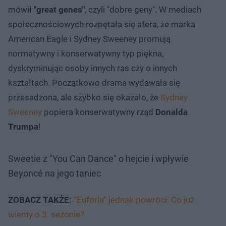
mówił
"great genes"
, czyli "dobre geny". W mediach
społecznościowych rozpętała się afera, że marka
American Eagle i Sydney Sweeney promują
normatywny i konserwatywny typ piękna,
dyskryminując osoby innych ras czy o innych
kształtach. Początkowo drama wydawała się
przesadzona, ale szybko się okazało, że
Sydney
Sweeney
popiera konserwatywny rząd
Donalda
Trumpa
!
Sweetie z "You Can Dance" o hejcie i wpływie
Beyoncé na jego taniec
ZOBACZ TAKŻE:
“Euforia” jednak powróci. Co już
wiemy o 3. sezonie?