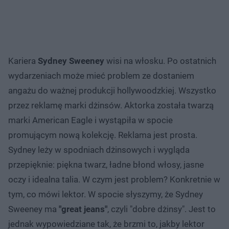
Kariera
Sydney Sweeney
wisi na włosku. Po ostatnich
wydarzeniach może mieć problem ze dostaniem
angażu do ważnej produkcji hollywoodzkiej. Wszystko
przez reklamę marki dżinsów. Aktorka została twarzą
marki American Eagle i wystąpiła w spocie
promującym nową kolekcję. Reklama jest prosta.
Sydney leży w spodniach dżinsowych i wygląda
przepięknie: piękna twarz, ładne błond włosy, jasne
oczy i idealna talia. W czym jest problem? Konkretnie w
tym, co mówi lektor. W spocie słyszymy, że Sydney
Sweeney ma
"great jeans"
, czyli "dobre dżinsy". Jest to
jednak wypowiedziane tak, że brzmi to, jakby lektor