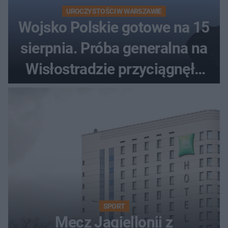
UROCZYSTOŚCI W WARSZAWIE
Wojsko Polskie gotowe na 15
sierpnia. Próba generalna na
Wisłostradzie przyciągnęła
tłumy
SPORT
Mecz Jagiellonii z