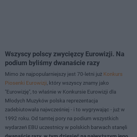
Wszyscy polscy zwycięzcy Eurowizji. Na
podium byliśmy dwanaście razy
Mimo że najpopularniejszy jest 70-letni już
Konkurs
Piosenki Eurowizji
, który wszyscy znamy jako
"Eurowizję", to właśnie w Konkursie Eurowizji dla
Młodych Muzyków polska reprezentacja
zadebiutowała najwcześniej - i to wygrywając - już w
1992 roku. Od tamtej pory na podium wszystkich
wydarzeń EBU uczestnicy w polskich barwach stanęli
dwanaście razy, w tym dziesięć na najwyższym jego