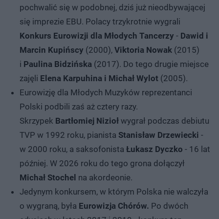
pochwalić się w podobnej, dziś już nieodbywającej
się imprezie EBU. Polacy trzykrotnie wygrali
Konkurs Eurowizji dla Młodych Tancerzy
-
Dawid i
Marcin Kupińscy
(2000),
Viktoria Nowak
(2015)
i
Paulina Bidzińska
(2017). Do tego drugie miejsce
zajęli
Elena Karpuhina i Michał Wylot
(2005).
Eurowizję dla Młodych Muzyków reprezentanci
Polski podbili zaś aż cztery razy.
Skrzypek
Bartłomiej Nizioł
wygrał podczas debiutu
TVP w 1992 roku, pianista
Stanisław Drzewiecki
-
w 2000 roku, a saksofonista
Łukasz Dyczko
- 16 lat
później. W 2026 roku do tego grona dołączył
Michał Stochel
na akordeonie.
Jedynym konkursem, w którym Polska nie walczyła
o wygraną, była
Eurowizja Chórów.
Po dwóch