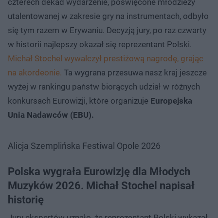
czterech dekad wydarzenie, poświęcone młodzieży
utalentowanej w zakresie gry na instrumentach, odbyło
się tym razem w Erywaniu. Decyzją jury, po raz czwarty
w historii najlepszy okazał się reprezentant Polski.
Michał Stochel wywalczył prestiżową nagrodę, grając
na akordeonie.
Ta wygrana przesuwa nasz kraj jeszcze
wyżej w rankingu państw biorących udział w różnych
konkursach Eurowizji, które organizuje
Europejska
Unia Nadawców (EBU).
Alicja Szemplińska Festiwal Opole 2026
Polska wygrała Eurowizję dla Młodych
Muzyków 2026. Michał Stochel napisał
historię
Jury ekspertów uznało, że reprezentant Polski wykazał