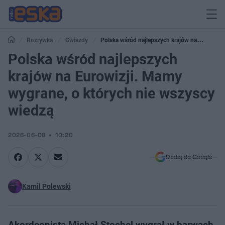
Rozrywka
Gwiazdy
Polska wśród najlepszych krajów na
Eurowizji. Mamy wygrane, o których nie wszyscy wiedzą
Polska wśród najlepszych
krajów na Eurowizji. Mamy
wygrane, o których nie wszyscy
wiedzą
2026-06-08
10:20
Dodaj do Google
Kamil Polewski
Akordeonista Michał Stochel wygrał w barwach