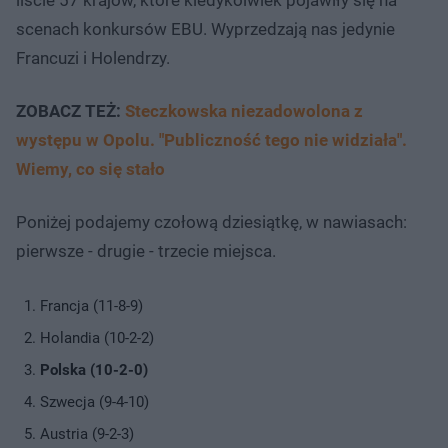
liście 57 krajów, które kiedykolwiek pojawiły się na
scenach konkursów EBU. Wyprzedzają nas jedynie
Francuzi i Holendrzy.
ZOBACZ TEŻ:
Steczkowska niezadowolona z
występu w Opolu. "Publiczność tego nie widziała".
Wiemy, co się stało
Poniżej podajemy czołową dziesiątkę, w nawiasach:
pierwsze - drugie - trzecie miejsca.
Francja (11-8-9)
Holandia (10-2-2)
Polska (10-2-0)
Szwecja (9-4-10)
Austria (9-2-3)