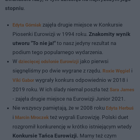
stopniu
.
zajęła drugie miejsce w Konkursie
Edyta Górniak
Piosenki Eurowizji w 1994 roku.
Znakomity wynik
utworu "To nie ja!"
to nasz jedyny rezultat na
podium tego popularnego wydarzenia.
W
jako pierwsi
dziecięcej odsłonie Eurowizji
sięgnęliśmy po dwie wygrane z rzędu.
i
Roxie Węgiel
wygrały konkurs odpowiednio w 2018 i
Viki Gabor
2019 roku. W ich ślady niemal poszła też
Sara James
- zajęła drugie miejsce na Eurowizji Junior 2021.
Nie wszyscy pamiętają, że w 2008 roku
Edyta Herbuś
i
też wygrali Eurowizję. Polski duet
Marcin Mroczek
rozgromił konkurencję w krótko istniejącym wtedy
Konkursie Tańca Eurowizji.
Mamy też czym