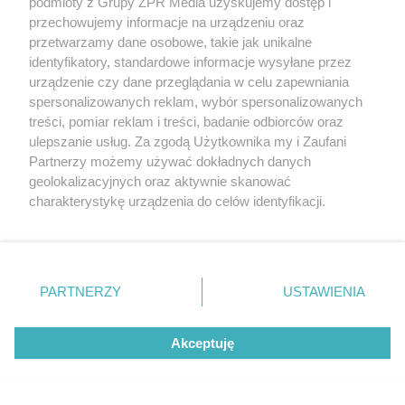
podmioty z Grupy ZPR Media uzyskujemy dostęp i
kobiety
przechowujemy informacje na urządzeniu oraz
przetwarzamy dane osobowe, takie jak unikalne
identyfikatory, standardowe informacje wysyłane przez
urządzenie czy dane przeglądania w celu zapewniania
spersonalizowanych reklam, wybór spersonalizowanych
treści, pomiar reklam i treści, badanie odbiorców oraz
ulepszanie usług. Za zgodą Użytkownika my i Zaufani
Partnerzy możemy używać dokładnych danych
geolokalizacyjnych oraz aktywnie skanować
charakterystykę urządzenia do celów identyfikacji.
DOMOWE TRIKI
Ponieważ cenimy Twoją prywatność, prosimy o zgodę na
Zwilż kartkę i połóż na parapecie.
korzystanie z tych technologii poprzez kliknięcie
Żadna mucha nie wleci do twojego
„Akceptuję”. Zgoda jest dobrowolna i zawsze możesz ją
zmienić/wycofać klikając przycisk ustawień prywatności
domu
PARTNERZY
USTAWIENIA
znajdujący się w lewym dolnym rogu strony
. Niektóre
rodzaje przetwarzania danych nie wymagają zgody
Akceptuję
użytkownika, ale masz prawo sprzeciwić się takiemu
przetwarzaniu. Preferencje będą miały zastosowanie tylko
na tej witrynie.