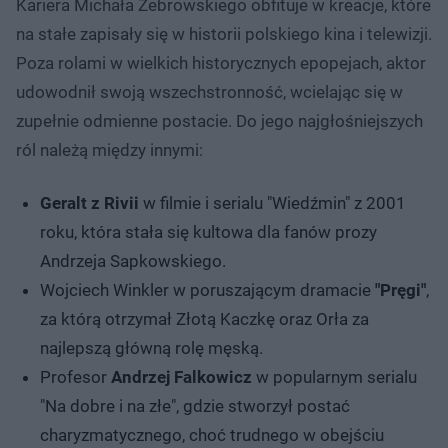
Kariera Michała Żebrowskiego obfituje w kreacje, które
na stałe zapisały się w historii polskiego kina i telewizji.
Poza rolami w wielkich historycznych epopejach, aktor
udowodnił swoją wszechstronność, wcielając się w
zupełnie odmienne postacie. Do jego najgłośniejszych
ról należą między innymi:
Geralt z Rivii
w filmie i serialu "Wiedźmin" z 2001
roku, która stała się kultowa dla fanów prozy
Andrzeja Sapkowskiego.
Wojciech Winkler w poruszającym dramacie
"Pręgi"
,
za którą otrzymał Złotą Kaczkę oraz Orła za
najlepszą główną rolę męską.
Profesor
Andrzej Falkowicz
w popularnym serialu
"Na dobre i na złe", gdzie stworzył postać
charyzmatycznego, choć trudnego w obejściu