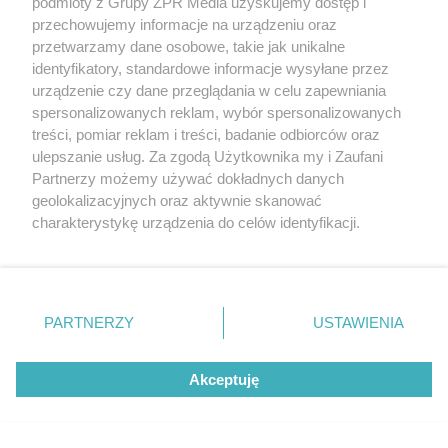
podmioty z Grupy ZPR Media uzyskujemy dostęp i
przechowujemy informacje na urządzeniu oraz
TENIS
przetwarzamy dane osobowe, takie jak unikalne
Turniej WTA w Toronto.
identyfikatory, standardowe informacje wysyłane przez
urządzenie czy dane przeglądania w celu zapewniania
Sznajder rywalką Świątek w
spersonalizowanych reklam, wybór spersonalizowanych
treści, pomiar reklam i treści, badanie odbiorców oraz
ćwierćfinale
ulepszanie usług. Za zgodą Użytkownika my i Zaufani
Partnerzy możemy używać dokładnych danych
geolokalizacyjnych oraz aktywnie skanować
charakterystykę urządzenia do celów identyfikacji.
Ponieważ cenimy Twoją prywatność, prosimy o zgodę na
korzystanie z tych technologii poprzez kliknięcie
„Akceptuję”. Zgoda jest dobrowolna i zawsze możesz ją
zmienić/wycofać klikając przycisk ustawień prywatności
PARTNERZY
USTAWIENIA
znajdujący się w lewym dolnym rogu strony
. Niektóre
rodzaje przetwarzania danych nie wymagają zgody
Akceptuję
użytkownika, ale masz prawo sprzeciwić się takiemu
przetwarzaniu. Preferencje będą miały zastosowanie tylko
PIŁKA NOŻNA
na tej witrynie.