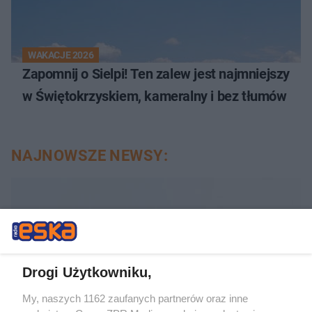
WAKACJE 2026
Zapomnij o Sielpi! Ten zalew jest najmniejszy
w Świętokrzyskiem, kameralny i bez tłumów
NAJNOWSZE NEWSY:
Drogi Użytkowniku,
My, naszych 1162 zaufanych partnerów oraz inne