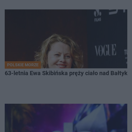
POLSKIE MORZE
63-letnia Ewa Skibińska pręży ciało nad Bałtyk