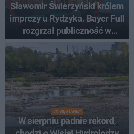
Sławomir Świerzyński królem
imprezy u Rydzyka. Bayer Full
rozgrzał publiczność w
Toruniu
CO SIĘ STANIE?
W sierpniu padnie rekord,
chodzi o Wisłę! Hydrolodzy