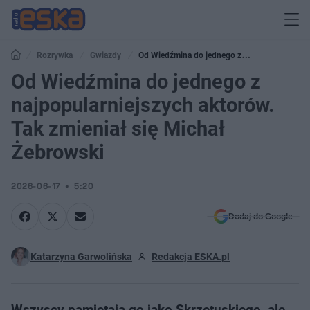
Rozrywka
Gwiazdy
Od Wiedźmina do jednego z
najpopularniejszych aktorów. Tak zmieniał się Michał Żebrowski
Od Wiedźmina do jednego z
najpopularniejszych aktorów.
Tak zmieniał się Michał
Żebrowski
2026-06-17
5:20
Dodaj do Google
Katarzyna Garwolińska
Redakcja ESKA.pl
Wszyscy pamiętają go jako Skrzetuskiego, ale