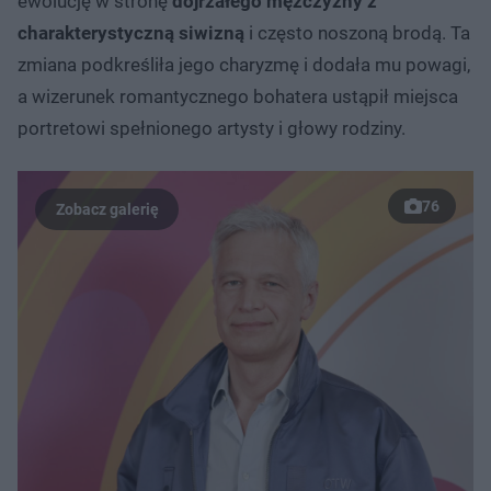
ewolucję w stronę
dojrzałego mężczyzny z
charakterystyczną siwizną
i często noszoną brodą. Ta
zmiana podkreśliła jego charyzmę i dodała mu powagi,
a wizerunek romantycznego bohatera ustąpił miejsca
portretowi spełnionego artysty i głowy rodziny.
76