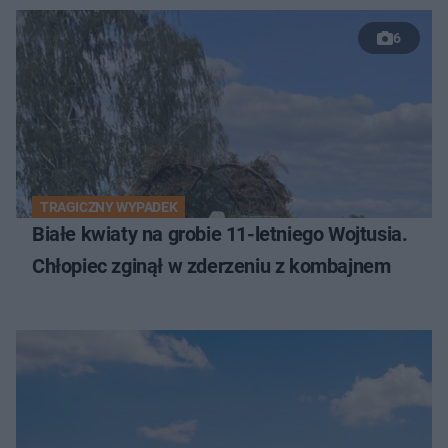
6
TRAGICZNY WYPADEK
Białe kwiaty na grobie 11-letniego Wojtusia.
Chłopiec zginął w zderzeniu z kombajnem