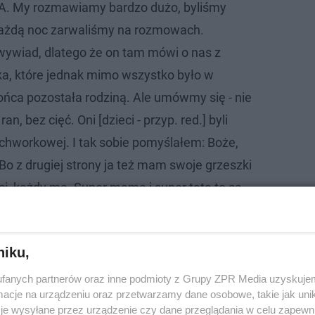
KA. My rozmawiamy bardzo dużo, byliśmy
każdą noc zarwaliśmy na rozmowach.
ywiad, dlatego że on tam mówi o nas z
a, które jednak mimo wszystko było w
końca pozostała rodziną. Ale umówmy się - nie
an, bez cięć. Oni [dzieci - przyp. red.] byli
tchworkowej. I tak sobie pomyślałem: Boże,
. Bo z drugiej strony ja też mam swoje grzeszki
ci, każdy ma. Super mama i super tata to są
ówił na kanapie "Halo tu Polsat".
niku,
fanych partnerów oraz inne podmioty z Grupy ZPR Media uzyskujem
 dziecko został oddany do domu dziecka. Po latach wyba
cje na urządzeniu oraz przetwarzamy dane osobowe, takie jak unika
je wysyłane przez urządzenie czy dane przeglądania w celu zapewn