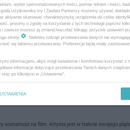
dawno zaśpiewał dla niej w Toruniu.
klam, wybór spersonalizowanych treści, pomiar reklam i treści, bad
 zgodą Użytkownika my i Zaufani Partnerzy możemy używać dokład
az aktywnie skanować charakterystykę urządzenia do celów identyfi
ść, prosimy o zgodę na korzystanie z tych technologii poprzez klikn
a i zawsze możesz ją zmienić/wycofać klikając przycisk ustawień pr
ogu strony
. Niektóre rodzaje przetwarzania danych nie wymagaj
iwić się takiemu przetwarzaniu. Preferencje będą miały zastosowanie
szymi informacjami, abyś mógł świadomie i komfortowo korzystać z
gółowe informacje dotyczące przetwarzania Twoich danych znajdzi
s
oraz po kliknięciu w „Ustawienia”.
USTAWIENIA
y scenariusz na film. Artysta jest w trakcie swojego piąt