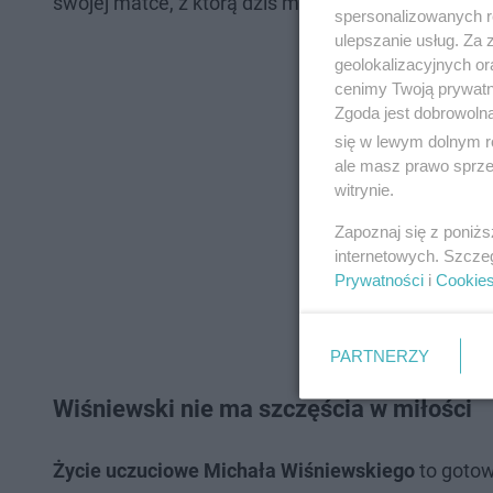
swojej matce, z którą dziś ma bliskie relacje. Nie
spersonalizowanych re
ulepszanie usług. Za
geolokalizacyjnych or
cenimy Twoją prywatno
Zgoda jest dobrowoln
się w lewym dolnym r
ale masz prawo sprzec
witrynie.
Zapoznaj się z poniż
internetowych. Szcze
Prywatności
i
Cookie
PARTNERZY
Wiśniewski nie ma szczęścia w miłości
Życie uczuciowe Michała Wiśniewskiego
to gotow