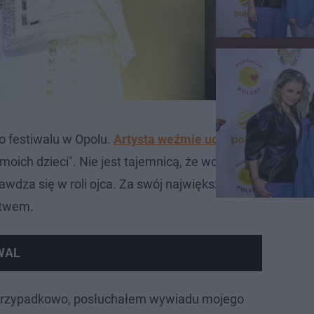
o festiwalu w Opolu.
Artysta weźmie udział w koncercie
ich dzieci". Nie jest tajemnicą, że wokalista - mimo bu
awdza się w roli ojca. Za swój największy sukces uznaje
stwem.
IWAL
 przypadkowo, posłuchałem wywiadu mojego