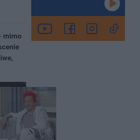
 - mimo
scenie
iwe,