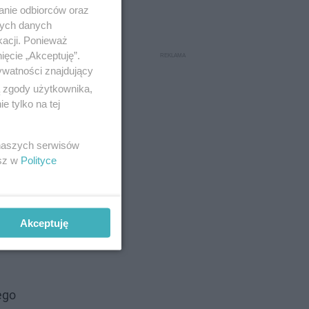
anie odbiorców oraz
nych danych
kacji. Ponieważ
ięcie „Akceptuję”.
ywatności znajdujący
ą zgody użytkownika,
 tylko na tej
 naszych serwisów
esz w
Polityce
Akceptuję
ego