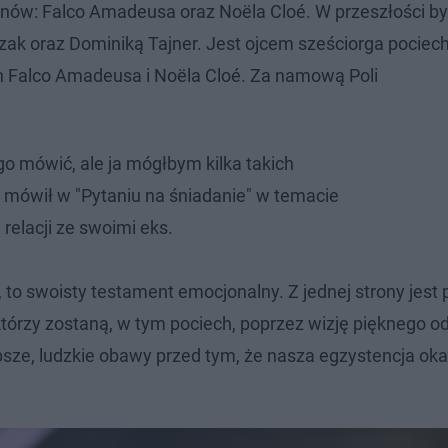
ynów: Falco Amadeusa oraz Noëla Cloé. W przeszłości b
 oraz Dominiką Tajner. Jest ojcem sześciorga pociech:
h Falco Amadeusa i Noëla Cloé. Za namową Poli
o mówić, ale ja mógłbym kilka takich
 mówił w "Pytaniu na śniadanie" w temacie
relacji ze swoimi eks.
, to swoisty testament emocjonalny. Z jednej strony jest
 którzy zostaną, w tym pociech, poprzez wizję pięknego o
ębsze, ludzkie obawy przed tym, że nasza egzystencja oka