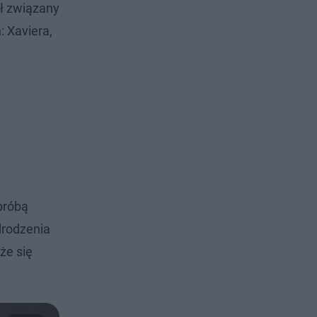
ył związany
 Xaviera,
 próbą
drodzenia
że się