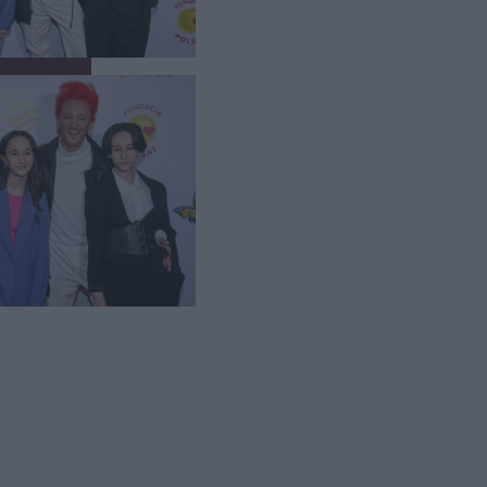
 Premier
,
rzliwych
 zadbanie o