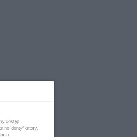
y dostęp i
czył
lne identyfikatory,
iania