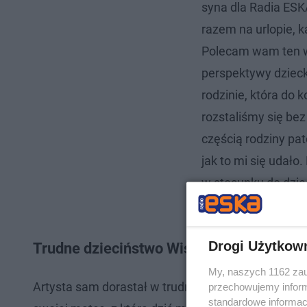
syna dla Radia ES
razem na urlopie, 
Polecam wam ten w
perspektywy dzieck
rodzinie, która do 
rozstaliśmy się bez r
częścią rodziny pa
jak to mi się udało
w stosunku do dzie
tylko w bajkach - m
Drogi Użytkow
Trudne dzieciństwo Wiśniewskiego
My, naszych 1162 zau
Artysta sam dorastał w trudnych warunkach. Jako
przechowujemy informa
standardowe informac