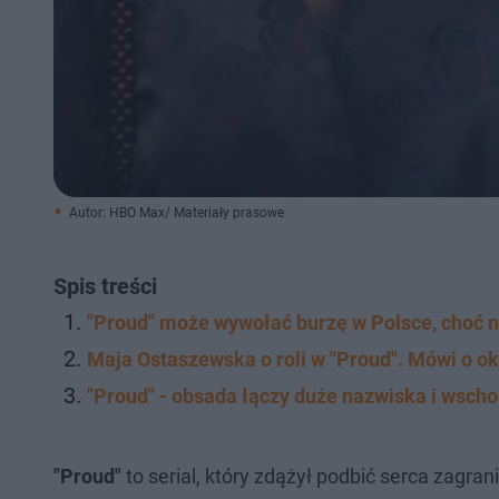
Autor: HBO Max/ Materiały prasowe
Spis treści
"Proud" może wywołać burzę w Polsce, choć nie
Maja Ostaszewska o roli w "Proud". Mówi o 
"Proud" - obsada łączy duże nazwiska i wsch
"Proud"
to serial, który zdążył podbić serca zagra