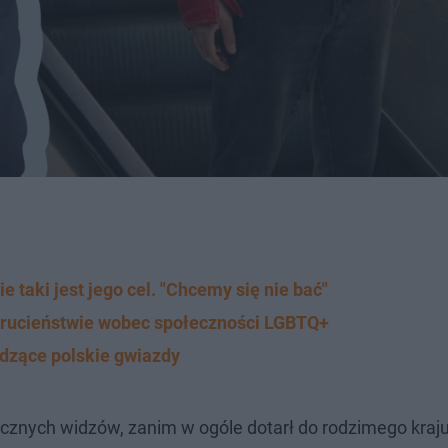
 taki jest jego cel. "Chcemy się nie bać"
okrucieństwie wobec społeczności LGBTQ+
odzące polskie gwiazdy
nicznych widzów, zanim w ogóle dotarł do rodzimego kraj