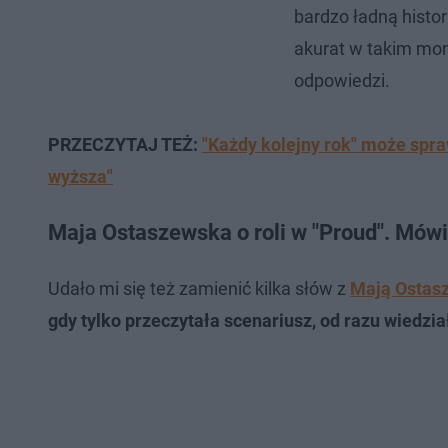
bardzo ładną histor
akurat w takim mo
odpowiedzi.
PRZECZYTAJ TEŻ:
"Każdy kolejny rok" może spraw
wyższa"
Maja Ostaszewska o roli w "Proud". Mów
Udało mi się też zamienić kilka słów z
Mają Ostas
gdy tylko przeczytała scenariusz, od razu wiedzia