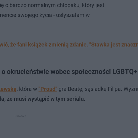
ię o bardzo normalnym chłopaku, który jest
mencie swojego życia - usłyszałam w
ić, że fani książek zmienią zdanie. "Stawka jest znacz
i o okrucieństwie wobec społeczności LGBTQ+
zewską
, która w
"Proud"
gra Beatę, sąsiadkę Filipa. Wyzn
ła, że musi wystąpić w tym serialu
.