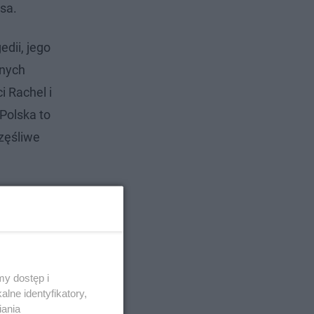
ssa.
edii, jego
tnych
i Rachel i
Polska to
zęśliwe
y dostęp i
lne identyfikatory,
iania