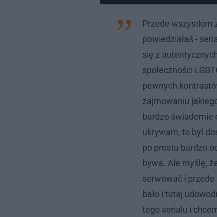
Przede wszystkim z
powiedziałaś - seri
się z autentycznych
społeczności LGBT
pewnych kontrastów
zajmowaniu jakiegoś
bardzo świadomie 
ukrywam, to był doś
po prostu bardzo o
bywa. Ale myślę, że
serwować i przede 
bało i tutaj udowodn
tego serialu i chce