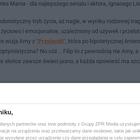
es Mania - dla najlepszego serialu i aktora, Ignacego Li
donistyczny tryb życia, aż nagle, w wyniku rodzinnej trag
życiowo i emocjonalnie, uzależniony od używek i przelo
oże wizja Amy z
"Przyjaciół"
, która po hipotetycznej śmierc
ptymistyczna? No cóż... Filip to z pewnością nie Amy, a 
ie słońce zawsze świeci jasno, a każda opowieść ma szc
niku,
fanych partnerów oraz inne podmioty z Grupy ZPR Media uzyskujem
cje na urządzeniu oraz przetwarzamy dane osobowe, takie jak unika
je wysyłane przez urządzenie czy dane przeglądania w celu zapewn