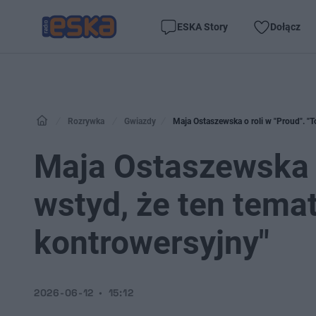
ESKA Story
Dołącz
Rozrywka
Gwiazdy
Maja Ostaszewska o roli w "Proud". "To
Maja Ostaszewska o 
wstyd, że ten temat
kontrowersyjny"
2026-06-12
15:12