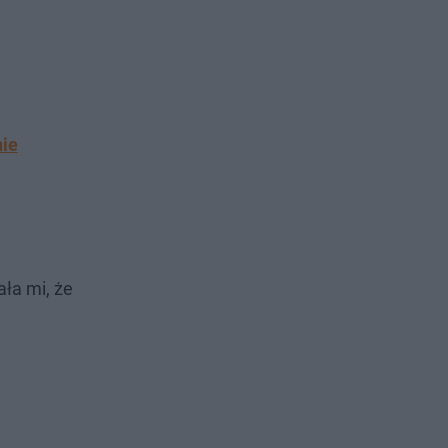
nie
ała mi, że