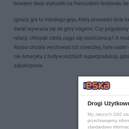
bowiem dwie statuetki na francuskim festiwalu Seri
Ignacy gra tu młodego geja, który prowadzi iście he
świat wywraca się do góry nogami. Czy pogubiony 
relacji, chłopak zdoła zająć się siostrzenicą? A m
Rossa chciała wychować ich córeczkę, była nader o
nie Ameryka z hollywoodzkich superprodukcji, gdz
zakończenie.
Drogi Użytkow
My, naszych 1162 zau
przechowujemy informa
standardowe informac