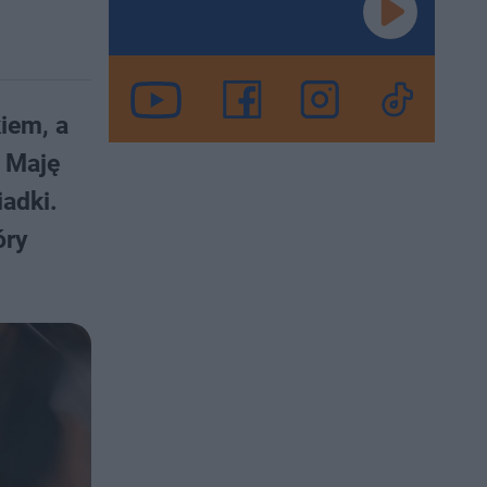
iem, a
z Maję
adki.
óry