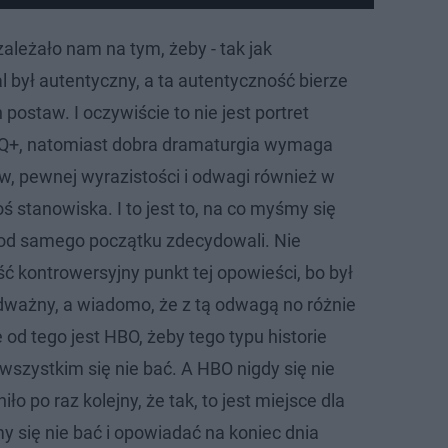
ależało nam na tym, żeby - tak jak
al był autentyczny, a ta autentyczność bierze
 postaw. I oczywiście to nie jest portret
Q+, natomiast dobra dramaturgia wymaga
, pewnej wyrazistości i odwagi również w
 stanowiska. I to jest to, na co myśmy się
od samego początku zdecydowali. Nie
ć kontrowersyjny punkt tej opowieści, bo był
dważny, a wiadomo, że z tą odwagą no różnie
 od tego jest HBO, żeby tego typu historie
wszystkim się nie bać. A HBO nigdy się nie
iło po raz kolejny, że tak, to jest miejsce dla
my się nie bać i opowiadać na koniec dnia