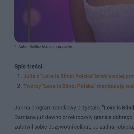
Autor: Netflix/ Materiały prasowe
Spis treści
Julia z "Love is Blind: Polska" broni swojej prz
Twórcy "Love is Blind: Polska" manipulują wid
Jak na program randkowy przystało,
"Love is Blin
Damiana już dawno przekroczyły granicę dobrego
załatwił sobie dożywotni celibat, bo żadna kobieta