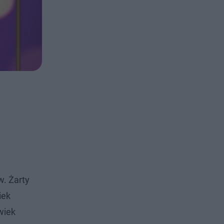
. Żarty
iek
wiek