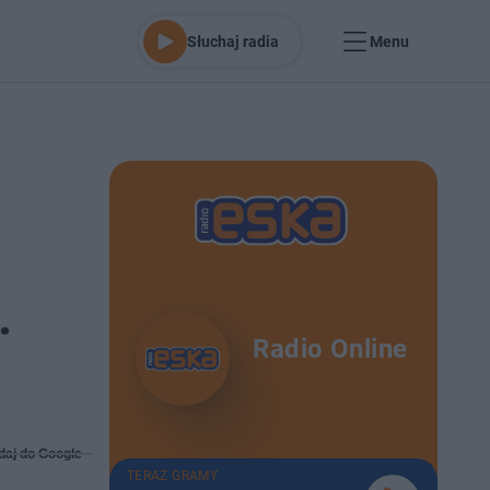
Słuchaj radia
Menu
.
Radio Online
daj do Google
TERAZ GRAMY