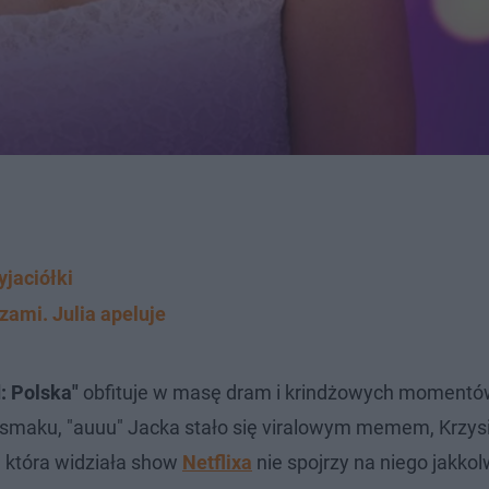
yjaciółki
zami. Julia apeluje
d: Polska"
obfituje w masę dram i krindżowych momentów
 smaku, "auuu" Jacka stało się viralowym memem, Krzys
, która widziała show
Netflixa
nie spojrzy na niego jakkol