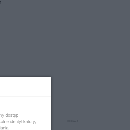
m
y dostęp i
lne identyfikatory,
iania