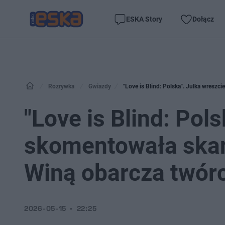
ESKA Story
Dołącz
Rozrywka
Gwiazdy
"Love is Blind: Polska". Julka wres
"Love is Blind: Pol
skomentowała skan
Winą obarcza twór
2026-05-15
22:25