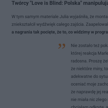
Twórcy "Love is Blind: Polska" manipuluj
W tym samym materiale Julia wyjaśniła, że montaż, n
zniekształcił wydźwięk całego zajścia. Zaapelowa
a nagrania tak pocięte, że to, co widzimy w prog
Nie zostało też po
której reakcja Marle
radosna. Proszę żeb
że niektóre miny, to
adekwatne do sytua
oceniać moje zach
że naprawdę jej rea
nie miała nic złego 
chciałam odkryte, a