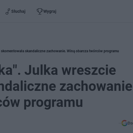
Słuchaj
Wygraj
zcie skomentowała skandaliczne zachowanie. Winą obarcza twórców programu
ska". Julka wreszcie
daliczne zachowanie
ców programu
Do