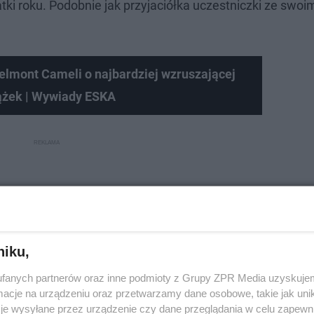
tki roku. Podobnie jak przyjaciółka uczestniczki ze swoi
 Belmont Cameli o najbardziej wzruszającej
iążek | Wywiady ESKA
niku,
fanych partnerów oraz inne podmioty z Grupy ZPR Media uzyskujem
cje na urządzeniu oraz przetwarzamy dane osobowe, takie jak unika
je wysyłane przez urządzenie czy dane przeglądania w celu zapewn