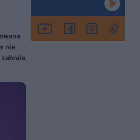
towana
w nie
 zabrała