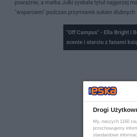
poważnie, a matka Julki zyskała tytuł najgorzej ma
"wsparciem" podczas przymiarek sukien ślubnych
"Off Campus" - Ella Bright i
scenie i starciu z fanami ks
Drogi Użytkow
My, naszych 1160 zau
przechowujemy informa
standardowe informac