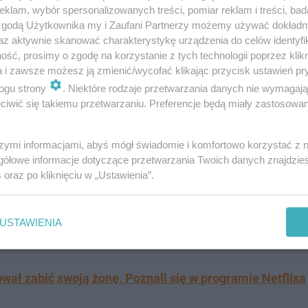
klam, wybór spersonalizowanych treści, pomiar reklam i treści, bad
 zgodą Użytkownika my i Zaufani Partnerzy możemy używać dokład
az aktywnie skanować charakterystykę urządzenia do celów identyfi
j przyjaciółki
ść, prosimy o zgodę na korzystanie z tych technologii poprzez klikn
a i zawsze możesz ją zmienić/wycofać klikając przycisk ustawień pr
 Polska"
w sieci zawrzało. Zarówno polscy, jak i zagranic
ogu strony
. Niektóre rodzaje przetwarzania danych nie wymagaj
iwić się takiemu przetwarzaniu. Preferencje będą miały zastosowanie
 i rodzinę, jak Julia, to kto potrzebowałby wrogów. Wyczy
się za to do krytyki, jaka spadła na jej przyjaciółkę
.
szymi informacjami, abyś mógł świadomie i komfortowo korzystać z
gółowe informacje dotyczące przetwarzania Twoich danych znajdzi
że marzy mi się suknia z odkrytymi plecami i
s
oraz po kliknięciu w „Ustawienia”.
 "ale nie twoje plecy". Tu chodziło tylko o to,
dę chciałam sukienkę z takimi całymi
USTAWIENIA
I tyle - powiedziała na TikToku.
ował zabić swoją żonę. Poznali się w programie Netflixa