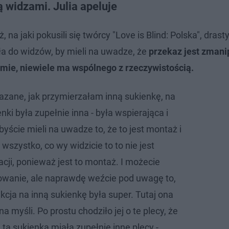
ą widzami. Julia apeluje
a jaki pokusili się twórcy "Love is Blind: Polska", drast
ła do widzów, by mieli na uwadze, że
przekaz jest zmani
ramie, niewiele ma wspólnego z rzeczywistością.
kazane, jak przymierzałam inną sukienkę, na
nki była zupełnie inna - była wspierająca i
yście mieli na uwadze to, że to jest montaż i
 wszystko, co wy widzicie to to nie jest
cji, ponieważ jest to montaż. I możecie
owanie, ale naprawdę weźcie pod uwagę to,
kcja na inną sukienkę była super. Tutaj ona
na myśli. Po prostu chodziło jej o te plecy, że
 ta sukienka miała zupełnie inne plecy -