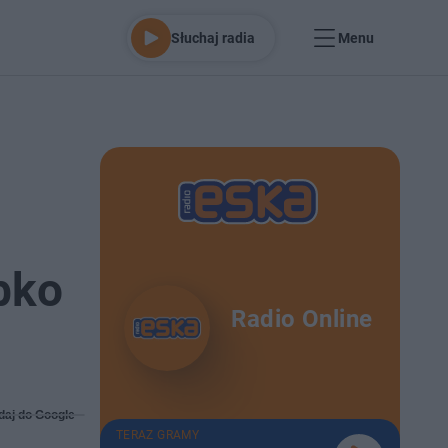
Słuchaj radia
Menu
bko
Radio Online
daj do Google
TERAZ GRAMY