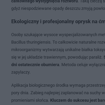
całkowitego wystygnięcia roztworu
. Taką cieczą
gdyż niespodziewane opady deszczu zmyją powło
Ekologiczny i profesjonalny oprysk na 
Osoby szukające wysoce wyspecjalizowanych meto
Bacillus thuringiensis. To całkowicie naturalne r
mikroorganizmy wytwarzają unikalne białka toksycz
się w jej układzie trawiennym, powodując paraliż.
dni ostatecznie obumiera
. Metoda celuje wyłączni
zapylaczy.
Aplikacja biologicznego środka wymaga przestrz
pory dnia. Zabieg najlepiej zaplanować na suchy 
promieniami słońca.
Kluczem do sukcesu jest bard