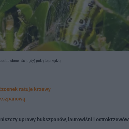
ozbawione liści pędy) pokryte przędzą
zosnek ratuje krzewy
bukszpanową
niszczy uprawy bukszpanów, laurowiśni i ostrokrzewów