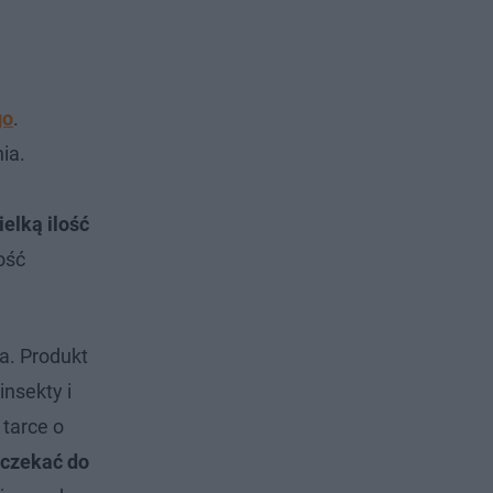
go
.
ia.
y
elką ilość
ość
a. Produkt
insekty i
 tarce o
dczekać do