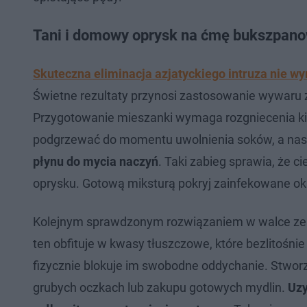
Tani i domowy oprysk na ćmę bukszpano
Skuteczna eliminacja azjatyckiego intruza nie 
Świetne rezultaty przynosi zastosowanie wywaru 
Przygotowanie mieszanki wymaga rozgniecenia kilk
podgrzewać do momentu uwolnienia soków, a nast
płynu do mycia naczyń
. Taki zabieg sprawia, że c
oprysku. Gotową miksturą pokryj zainfekowane ok
Kolejnym sprawdzonym rozwiązaniem w walce ze s
ten obfituje w kwasy tłuszczowe, które bezlitośnie
fizycznie blokuje im swobodne oddychanie. Stworze
grubych oczkach lub zakupu gotowych mydlin.
Uzy