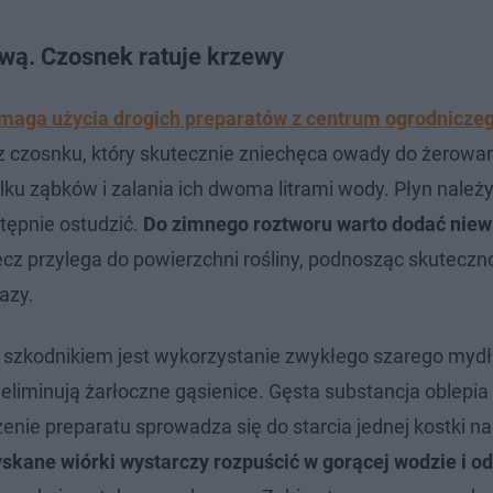
wą. Czosnek ratuje krzewy
wymaga użycia drogich preparatów z centrum ogrodnicze
z czosnku, który skutecznie zniechęca owady do żerowan
u ząbków i zalania ich dwoma litrami wody. Płyn należ
ępnie ostudzić.
Do zimnego roztworu warto dodać niewi
iecz przylega do powierzchni rośliny, podnosząc skuteczn
azy.
zkodnikiem jest wykorzystanie zwykłego szarego mydł
 eliminują żarłoczne gąsienice. Gęsta substancja oblepia 
nie preparatu sprowadza się do starcia jednej kostki na
skane wiórki wystarczy rozpuścić w gorącej wodzie i o