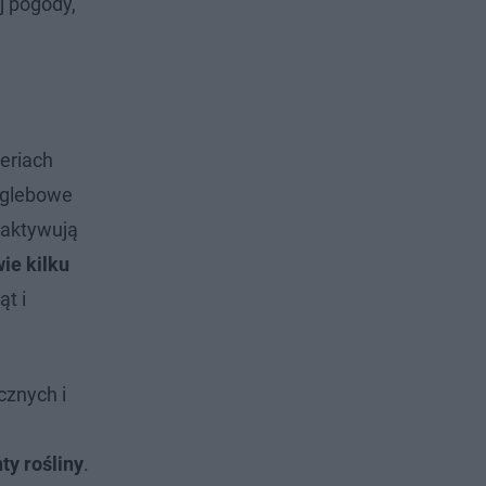
j pogody,
eriach
e glebowe
 aktywują
ie kilku
ąt i
cznych i
ty rośliny
.