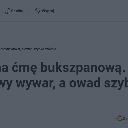
Słuchaj
Wygraj
omowy wywar, a owad szybko zniknie
na ćmę bukszpanową.
wy wywar, a owad szy
Do