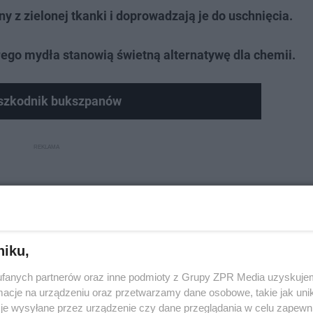
y z zielonej tkanki i doprowadzają je do uschnięcia.
rego mydła stanowią świetną alternatywę dla chemii.
szkodnik bukszpanów
niku,
fanych partnerów oraz inne podmioty z Grupy ZPR Media uzyskujem
cje na urządzeniu oraz przetwarzamy dane osobowe, takie jak unika
je wysyłane przez urządzenie czy dane przeglądania w celu zapewn