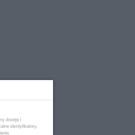
y dostęp i
lne identyfikatory,
iania