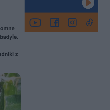
gromne
 badyle.
dniki z