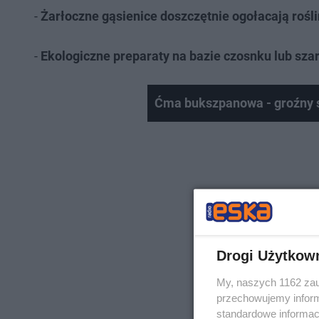
-
Żarłoczne gąsienice doszczętnie ogołacają roślin
-
Ekologiczne preparaty na bazie czosnku lub sza
Ćma bukszpanowa - groźny 
Drogi Użytkow
My, naszych 1162 zau
przechowujemy informa
standardowe informac