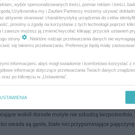
klam, wybór spersonalizowanych treści, pomiar reklam i treści, bad
 zgodą Użytkownika my i Zaufani Partnerzy możemy używać dokład
az aktywnie skanować charakterystykę urządzenia do celów identyfi
ją pełne bezpieczeństwo dla środowiska naturalnego.
ść, prosimy o zgodę na korzystanie z tych technologii poprzez klikn
a i zawsze możesz ją zmienić/wycofać klikając przycisk ustawień pr
ogu strony
. Niektóre rodzaje przetwarzania danych nie wymagaj
zmożoną aktywnością owadów. Ogrodnicy stawiają czoła
iwić się takiemu przetwarzaniu. Preferencje będą miały zastosowanie
, jakim jest ćma bukszpanowa.
Ten inwazyjny gatunek 
y podkreślają, że szkodnik przywędrował na kontynent eu
szymi informacjami, abyś mógł świadomie i komfortowo korzystać z
owaną żywnością.
gółowe informacje dotyczące przetwarzania Twoich danych znajdzi
s
oraz po kliknięciu w „Ustawienia”.
ukszpanowe
, choć potrafią żerować na laurowiśniach i
larwalne, wylęgające się z jaj składanych wewnątrz gęs
USTAWIENIA
kankę liści, pędy oraz fragmenty kory
. Aktywność jedn
Latające wokół dorosłe motyle nie szkodzą bezpośrednio, 
i owada są gęste, białe nici przypominające pajęczynę