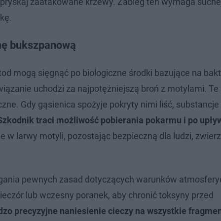
 spryskaj zaatakowane krzewy. Zabieg ten wymaga suche
kę.
ćmę bukszpanową
d mogą sięgnąć po biologiczne środki bazujące na bakt
ozwiązanie uchodzi za najpotężniejszą broń z motylami. T
ne. Gdy gąsienica spożyje pokryty nimi liść, substancje
Szkodnik traci możliwość pobierania pokarmu i po upływ
e w larwy motyli, pozostając bezpieczną dla ludzi, zwierz
egania pewnych zasad dotyczących warunków atmosfery
wieczór lub wczesny poranek, aby chronić toksyny przed
zo precyzyjne naniesienie cieczy na wszystkie fragmen