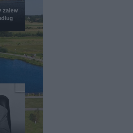
y zalew
edług