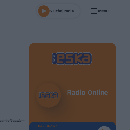
Słuchaj radia
Menu
Radio Online
daj do Google
TERAZ GRAMY