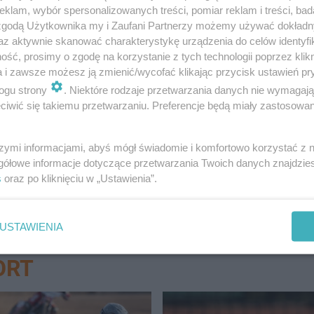
klam, wybór spersonalizowanych treści, pomiar reklam i treści, bad
 zgodą Użytkownika my i Zaufani Partnerzy możemy używać dokład
az aktywnie skanować charakterystykę urządzenia do celów identyfi
ść, prosimy o zgodę na korzystanie z tych technologii poprzez klikn
a i zawsze możesz ją zmienić/wycofać klikając przycisk ustawień pr
ogu strony
. Niektóre rodzaje przetwarzania danych nie wymagaj
iwić się takiemu przetwarzaniu. Preferencje będą miały zastosowanie
szymi informacjami, abyś mógł świadomie i komfortowo korzystać z
gółowe informacje dotyczące przetwarzania Twoich danych znajdzi
s
oraz po kliknięciu w „Ustawienia”.
USTAWIENIA
ORT