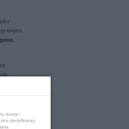
ości
zy innymi
gonie,
rzy
akub
 Tomasz
y dostęp i
lne identyfikatory,
iania