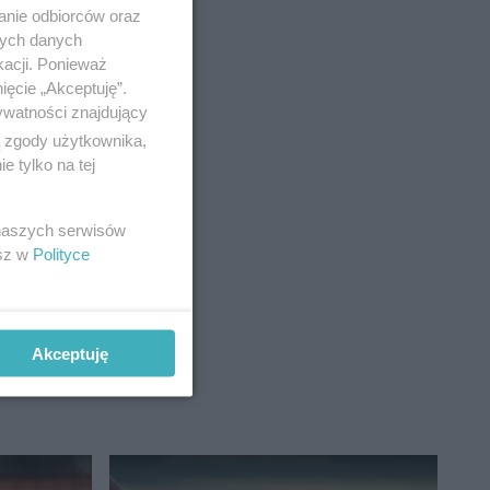
anie odbiorców oraz
nych danych
kacji. Ponieważ
ięcie „Akceptuję”.
ywatności znajdujący
ą zgody użytkownika,
 tylko na tej
 naszych serwisów
esz w
Polityce
Akceptuję