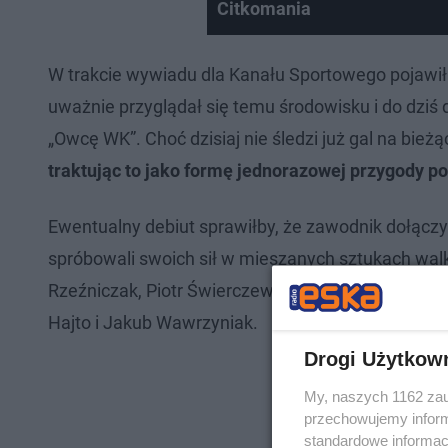
Citkomania
W trakcie wywiadu dla Kanału Sportowego pojawił s
uważnie przyglądał się temu środowisku i do dzi
„Owcę WK”. Choć dzisiaj nie śledzi już gal na bieżą
traktując to jako formę jednorazowej przygody po
Ewentualny debiut sprawiłby, że zawodnik dołączył
spróbowali swoich sił w mieszanych sztukach walk
Rzeźniczak, Piotr Świerczewski oraz Jakub Kosecki
Hajto i Jakub Wawrzyniak.
Drogi Użytkow
My, naszych 1162 zau
przechowujemy informa
standardowe informac