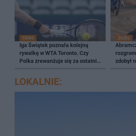
TENIS
ŻUŻEL
Iga Świątek poznała kolejną
Abramcz
rywalkę w WTA Toronto. Czy
rozgromi
Polka zrewanżuje się za ostatnią
zdobył 
porażkę?
LOKALNIE: