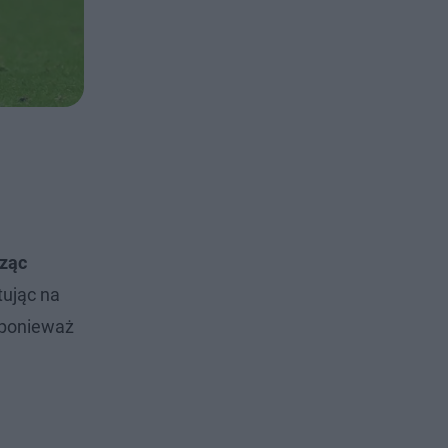
cząc
tując na
 ponieważ