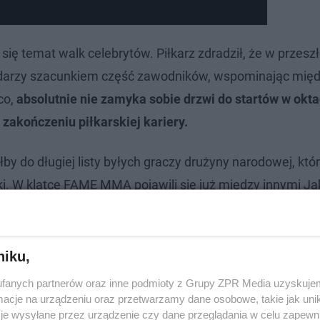
ię temat walk celebrytów. Piłkarz zdradził, że w przeszł
ś darzy szacunkiem część zawodników, wspominając międ
co,
absolutnie nie zamyka sobie drzwi do startów w okta
 zakończeniu piłkarskiej kariery.
by do długiej listy byłych graczy drużyny narodowej, któ
i. W klatce FAME MMA pojawili się już między innymi J
. Z kolei dla upadłej już organizacji Clout MMA walczyli
niku,
fanych partnerów oraz inne podmioty z Grupy ZPR Media uzyskujem
cje na urządzeniu oraz przetwarzamy dane osobowe, takie jak unika
je wysyłane przez urządzenie czy dane przeglądania w celu zapewn