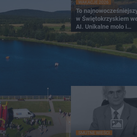
WAKACJE 2026
To najnowocześniejsz
w Świętokrzyskiem w
AI. Unikalne molo i
promenada
SMUTNE WIEŚCI