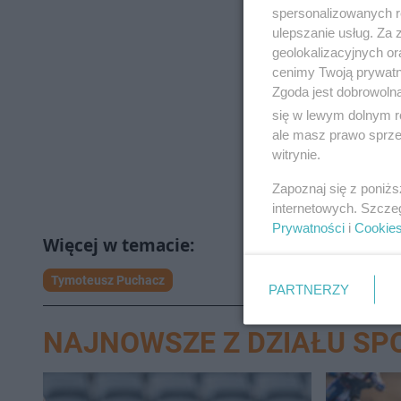
spersonalizowanych re
ulepszanie usług. Za
geolokalizacyjnych or
cenimy Twoją prywatno
Zgoda jest dobrowoln
się w lewym dolnym r
ale masz prawo sprzec
witrynie.
Zapoznaj się z poniż
internetowych. Szcze
Prywatności
i
Cookie
Tymoteusz Puchacz
PARTNERZY
NAJNOWSZE Z DZIAŁU SP