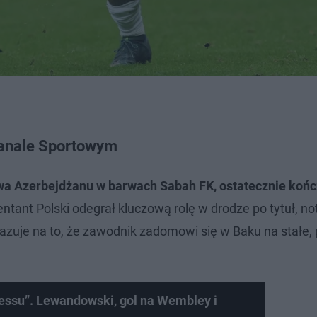
Kanale Sportowym
wa Azerbejdżanu w barwach Sabah FK, ostatecznie koń
tant Polski odegrał kluczową rolę w drodze po tytuł, no
zuje na to, że zawodnik zadomowi się w Baku na stałe,
essu”. Lewandowski, gol na Wembley i