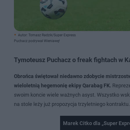
Autor: Tomasz Radzik/Super Express
Puchacz podrywał Wieniawę!
Tymoteusz Puchacz o freak fightach w 
Obrońca świętował niedawno zdobycie mistrzost
wieloletnią hegemonię ekipy Qarabag FK.
Reprezen
swoim koncie wiele ważnych asyst. Wszystko wska
na stole leży już propozycja trzyletniego kontraktu.
Marek Citko dla „Super Expr