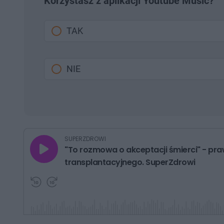
Korzystasz z aplikacji Youtube Music?
TAK
NIE
G
SUPERZDROWI
r
"To rozmowa o akceptacji śmierci" - pr
a
j
transplantacyjnego. SuperZdrowi
P
P
r
r
z
z
e
e
w
w
i
i
ń
ń