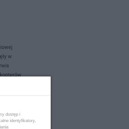
niowej
ęły w
rwis
likopterów
rzyczyn.
y dostęp i
lne identyfikatory,
iania