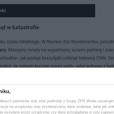
wki
eo
ął w katastrofie
anku czasu lokalnego. W Recreio dos Bandeirantes, połud
ery.
Maszyny runęły na wypełniony autami parking i stan
hodów - jak podaje brazylijski oddział telewizji CNN. Se
policji, że zginęło łącznie sześć osób - pilot jednego z he
Po zabezpieczeniu miejsca wypadku trwa ustalanie jego p
niku,
fanych partnerów oraz inne podmioty z Grupy ZPR Media uzyskujem
cje na urządzeniu oraz przetwarzamy dane osobowe, takie jak unika
je wysyłane przez urządzenie czy dane przeglądania w celu zapewn