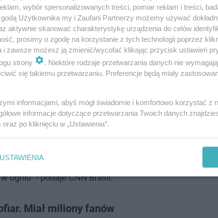
klam, wybór spersonalizowanych treści, pomiar reklam i treści, bad
 zgodą Użytkownika my i Zaufani Partnerzy możemy używać dokład
az aktywnie skanować charakterystykę urządzenia do celów identyfi
ść, prosimy o zgodę na korzystanie z tych technologii poprzez klikn
a i zawsze możesz ją zmienić/wycofać klikając przycisk ustawień pr
ogu strony
. Niektóre rodzaje przetwarzania danych nie wymagaj
iwić się takiemu przetwarzaniu. Preferencje będą miały zastosowanie
szymi informacjami, abyś mógł świadomie i komfortowo korzystać z
ł żegna ukochaną osobę
gółowe informacje dotyczące przetwarzania Twoich danych znajdzi
s
oraz po kliknięciu w „Ustawienia”.
informacji ze strony straży pożarnej,
ę ze sobą w locie i spadły. Na miejscu
USTAWIENIA
 samochodami, około 20 pojazdów zostało
o w ogniu" - podaje CNN Brasil.
ofiar. Miał miliony fanów