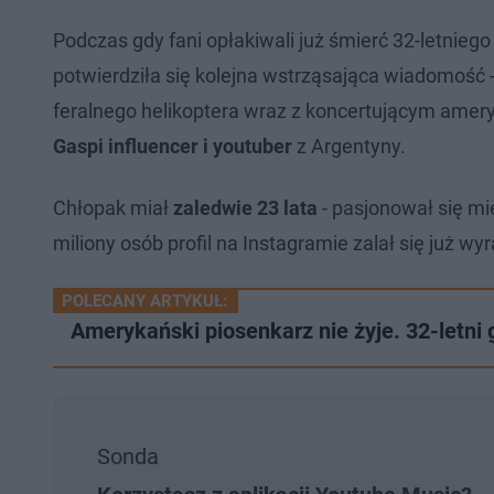
Podczas gdy fani opłakiwali już śmierć 32-letni
potwierdziła się kolejna wstrząsająca wiadomość - 
feralnego helikoptera wraz z koncertującym ame
Gaspi influencer i youtuber
z Argentyny.
Chłopak miał
zaledwie 23 lata
- pasjonował się m
miliony osób profil na Instagramie zalał się już wy
POLECANY ARTYKUŁ:
Amerykański piosenkarz nie żyje. 32-letni 
Sonda