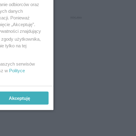
anie odbiorców oraz
nych danych
kacji. Ponieważ
ięcie „Akceptuję”.
ywatności znajdujący
ą zgody użytkownika,
 tylko na tej
 naszych serwisów
esz w
Polityce
Akceptuję