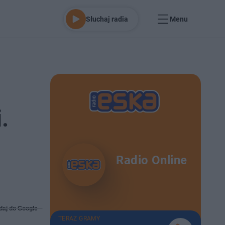
Słuchaj radia
Menu
.
Radio Online
daj do Google
TERAZ GRAMY