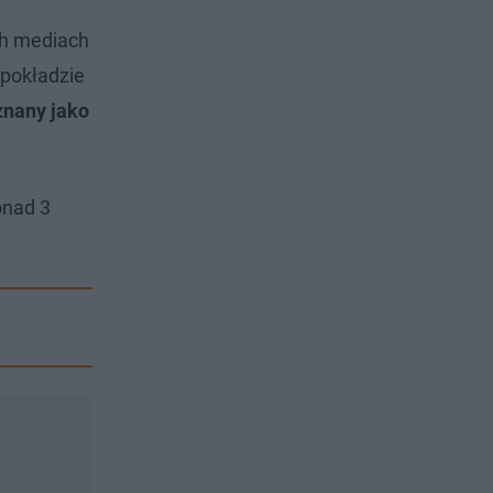
ch mediach
 pokładzie
znany jako
onad 3