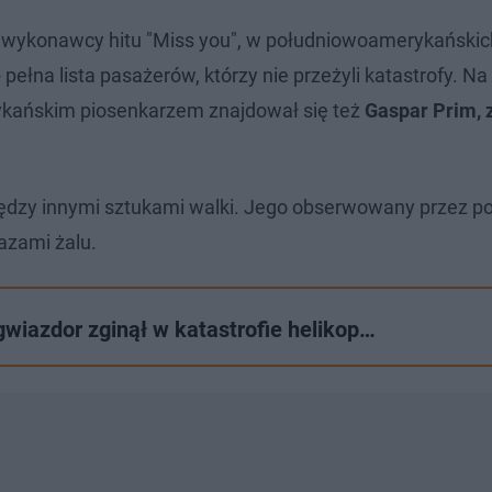
ego wykonawcy hitu "Miss you", w południowoamerykański
pełna lista pasażerów, którzy nie przeżyli katastrofy. Na
rykańskim piosenkarzem znajdował się też
Gaspar Prim, 
iędzy innymi sztukami walki. Jego obserwowany przez p
razami żalu.
gwiazdor zginął w katastrofie helikop…