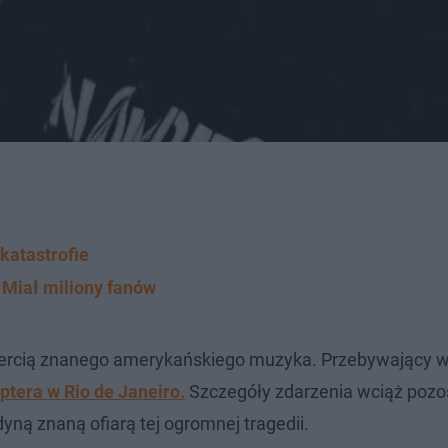
 katastrofie
. Miał miliony fanów
iercią znanego amerykańskiego muzyka. Przebywający w 
optera w Rio de Janeiro.
Szczegóły zdarzenia wciąż pozo
dyną znaną ofiarą tej ogromnej tragedii.