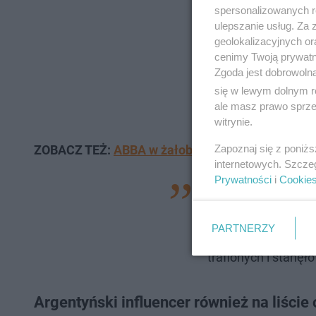
spersonalizowanych re
ulepszanie usług. Za
geolokalizacyjnych or
cenimy Twoją prywatno
Zgoda jest dobrowoln
się w lewym dolnym r
ale masz prawo sprzec
witrynie.
Zapoznaj się z poniż
ZOBACZ TEŻ:
ABBA w żałobie. Legendarny zespó
internetowych. Szcze
Prywatności
i
Cookie
"Według wstępnych 
maszyny zderzyły si
PARTNERZY
upadku, parkingu z
trafionych i stanęł
Argentyński influencer również na liście 