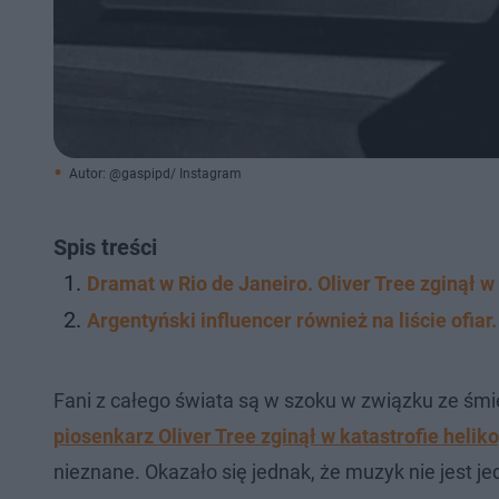
Autor: @gaspipd/ Instagram
Spis treści
Dramat w Rio de Janeiro. Oliver Tree zginął w
Argentyński influencer również na liście ofiar
Fani z całego świata są w szoku w związku ze śm
piosenkarz Oliver Tree zginął w katastrofie helik
nieznane. Okazało się jednak, że muzyk nie jest je