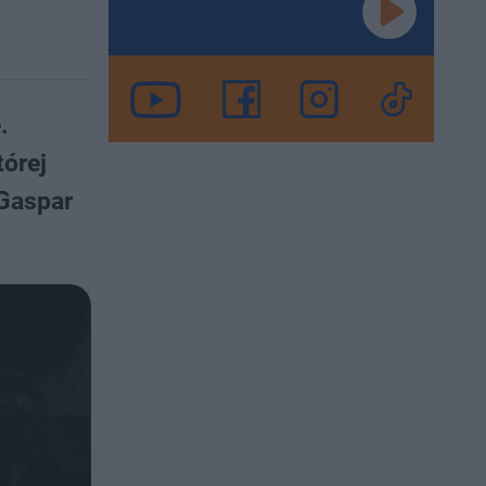
.
tórej
 Gaspar