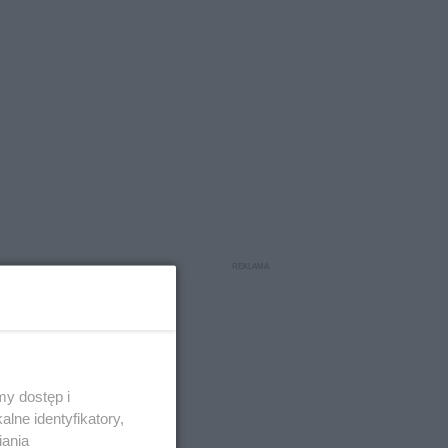
y dostęp i
lne identyfikatory,
iania