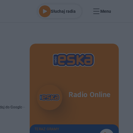
Słuchaj radia
Menu
Radio Online
daj do Google
TERAZ GRAMY