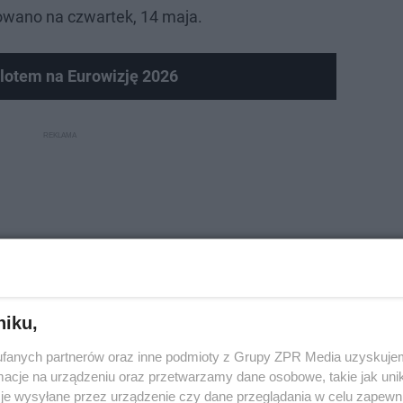
anowano na czwartek, 14 maja.
ylotem na Eurowizję 2026
niku,
fanych partnerów oraz inne podmioty z Grupy ZPR Media uzyskujem
cje na urządzeniu oraz przetwarzamy dane osobowe, takie jak unika
je wysyłane przez urządzenie czy dane przeglądania w celu zapewn