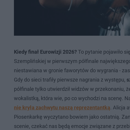
Kiedy finał Eurowizji 2026?
To pytanie pojawiło się
Szemplińskiej w pierwszym półfinale największeg
niestawiana w gronie faworytów do wygrania - zask
Gdy do sieci trafiły pierwsze nagrania z występu,
s
półfinale tylko utwierdził widzów w przekonaniu, 
wokalistką, która wie, po co wychodzi na scenę. 
nie kryła zachwytu naszą reprezentantką
. Alicja
Piosenkarkę wyczytano bowiem jako ostatnią. Za
scenie, czekać nas będą emocje związane z przebi