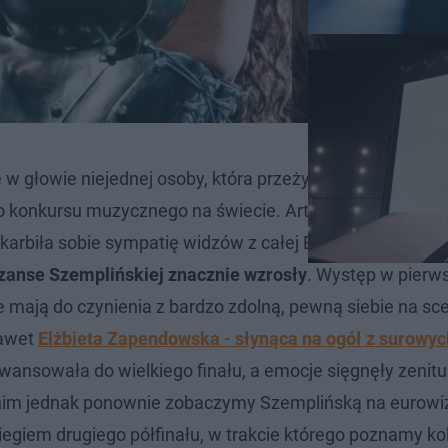
 w głowie niejednej osoby, która przeżywała sukces Alicj
o konkursu muzycznego na świecie. Artystka - początko
arbiła sobie sympatię widzów z całej Europy już na etap
zanse Szemplińskiej znacznie wzrosły
. Występ w pier
że mają do czynienia z bardzo zdolną, pewną siebie na sc
Nawet
Elżbieta Zapendowska - słynąca na ogół z surowyc
 awansowała do wielkiego finału, a emocje sięgnęły zenitu
nim jednak ponownie zobaczymy Szemplińską na eurowiz
egiem drugiego półfinału, w trakcie którego poznamy ko