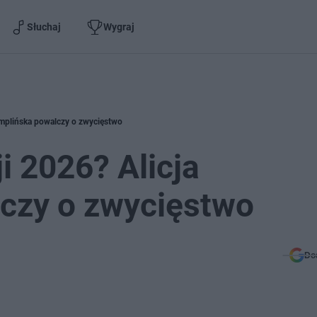
Słuchaj
Wygraj
zemplińska powalczy o zwycięstwo
ji 2026? Alicja
czy o zwycięstwo
Do