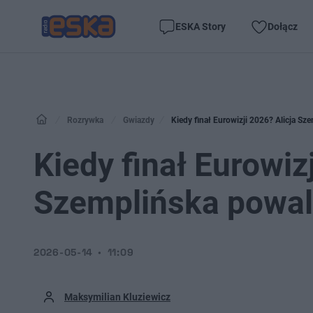
ESKA Story
Dołącz
Rozrywka
Gwiazdy
Kiedy finał Eurowizji 2026? Alicja S
Kiedy finał Eurowiz
Szemplińska powal
2026-05-14
11:09
Maksymilian Kluziewicz