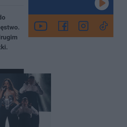
do
ięstwo.
drugim
ki.