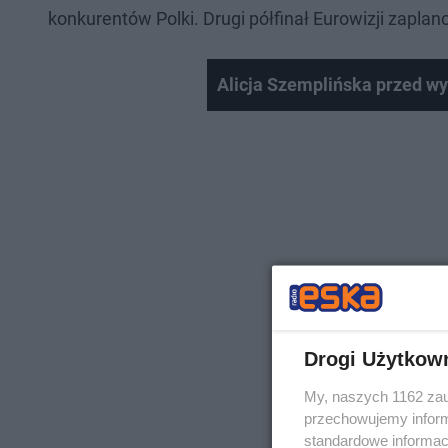
konkurentów Polki. Drugi półfinał Eurowizji zapl
Alicja Szemplińska przed w
Drogi Użytkow
My, naszych 1162 zau
przechowujemy informa
standardowe informac