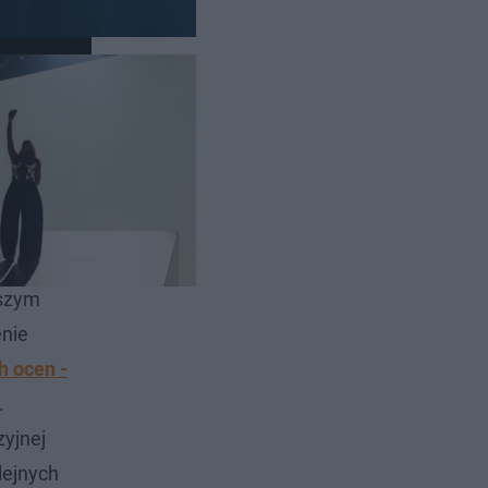
i
wo
ie prób.
wszym
enie
h ocen -
.
yjnej
lejnych