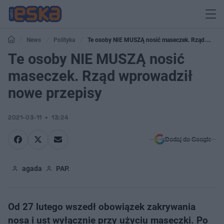
News
Polityka
Te osoby NIE MUSZĄ nosić maseczek. Rząd
wprowadził nowe przepisy
Te osoby NIE MUSZĄ nosić
maseczek. Rząd wprowadził
nowe przepisy
2021-03-11
13:24
Dodaj do Google
agada
PAP.
Od 27 lutego wszedł obowiązek zakrywania
nosa i ust wyłącznie przy użyciu maseczki. Po