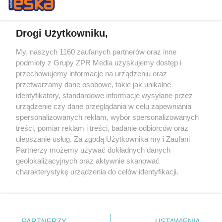
Drogi Użytkowniku,
My, naszych 1160 zaufanych partnerów oraz inne
Żaden utwór zamieszczony w serwisie nie może być powielany i
podmioty z Grupy ZPR Media uzyskujemy dostęp i
rozpowszechniany lub dalej rozpowszechniany w jakikolwiek sposób (w
tym także elektroniczny lub mechaniczny) na jakimkolwiek polu
przechowujemy informacje na urządzeniu oraz
eksploatacji w jakiejkolwiek formie, włącznie z umieszczaniem w
przetwarzamy dane osobowe, takie jak unikalne
Internecie bez pisemnej zgody właściciela praw. Jakiekolwiek użycie lub
identyfikatory, standardowe informacje wysyłane przez
wykorzystanie utworów w całości lub w części z naruszeniem prawa,
tzn. bez właściwej zgody, jest zabronione pod groźbą kary i może być
urządzenie czy dane przeglądania w celu zapewniania
ścigane prawnie.
spersonalizowanych reklam, wybór spersonalizowanych
treści, pomiar reklam i treści, badanie odbiorców oraz
ulepszanie usług. Za zgodą Użytkownika my i Zaufani
Partnerzy możemy używać dokładnych danych
geolokalizacyjnych oraz aktywnie skanować
charakterystykę urządzenia do celów identyfikacji.
Ponieważ cenimy Twoją prywatność, prosimy o zgodę na
O nas
korzystanie z tych technologii poprzez kliknięcie
Informacje prawne
„Akceptuję”. Zgoda jest dobrowolna i zawsze możesz ją
zmienić/wycofać klikając przycisk ustawień prywatności
PARTNERZY
USTAWIENIA
Nasze serwisy