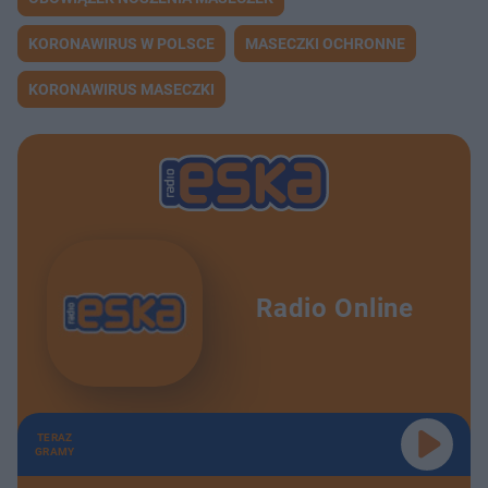
KORONAWIRUS W POLSCE
MASECZKI OCHRONNE
KORONAWIRUS MASECZKI
Radio Online
TERAZ
GRAMY