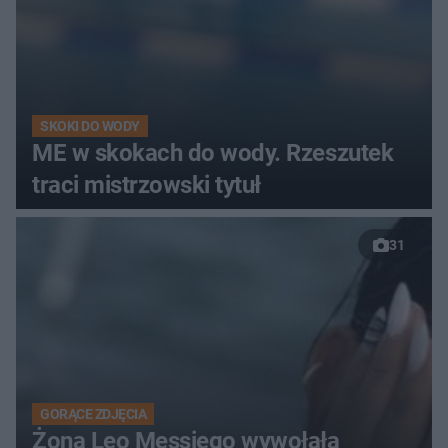
SKOKI DO WODY
ME w skokach do wody. Rzeszutek
traci mistrzowski tytuł
31
GORĄCE ZDJĘCIA
Żona Leo Messiego wywołała