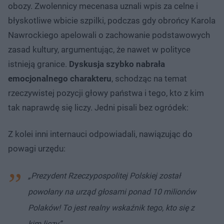
obozy. Zwolennicy mecenasa uznali wpis za celne i
błyskotliwe wbicie szpilki, podczas gdy obrońcy Karola
Nawrockiego apelowali o zachowanie podstawowych
zasad kultury, argumentując, że nawet w polityce
istnieją granice.
Dyskusja szybko nabrała
emocjonalnego charakteru
, schodząc na temat
rzeczywistej pozycji głowy państwa i tego, kto z kim
tak naprawdę się liczy. Jedni pisali bez ogródek:
Z kolei inni internauci odpowiadali, nawiązując do
powagi urzędu:
„Prezydent Rzeczypospolitej Polskiej został
powołany na urząd głosami ponad 10 milionów
Polaków! To jest realny wskaźnik tego, kto się z
kim liczy”.