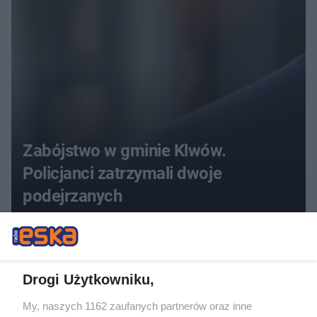
Zabójstwo w gminie Klwów.
Policjanci zatrzymali dwoje
podejrzanych
Drogi Użytkowniku,
My, naszych 1162 zaufanych partnerów oraz inne