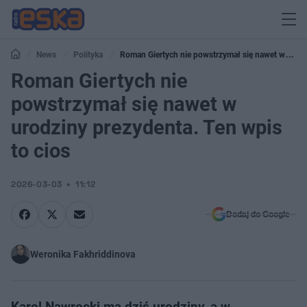
News
Polityka
Roman Giertych nie powstrzymał się nawet w
urodziny prezydenta. Ten wpis to cios
Roman Giertych nie
powstrzymał się nawet w
urodziny prezydenta. Ten wpis
to cios
2026-03-03
11:12
Dodaj do Google
Weronika Fakhriddinova
Karol Nawrocki ma dziś urodziny, a w