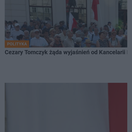
POLITYKA
Cezary Tomczyk żąda wyjaśnień od Kancelarii P