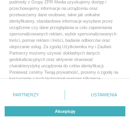
podmioty z Grupy ZPR Media uzyskujemy dostęp i
przechowujemy informacje na urządzeniu oraz
przetwarzamy dane osobowe, takie jak unikalne
identyfikatory, standardowe informacje wysyłane przez
Oszustwo w Krakowie. Policjanci
urządzenie czy dane przeglądania w celu zapewniania
zatrzymali 22-latka na gorącym
spersonalizowanych reklam, wybór spersonalizowanych
treści, pomiar reklam i treści, badanie odbiorców oraz
uczynku
ulepszanie usług. Za zgodą Użytkownika my i Zaufani
Partnerzy możemy używać dokładnych danych
geolokalizacyjnych oraz aktywnie skanować
charakterystykę urządzenia do celów identyfikacji.
Ponieważ cenimy Twoją prywatność, prosimy o zgodę na
korzystanie z tych technologii poprzez kliknięcie
„Akceptuję”. Zgoda jest dobrowolna i zawsze możesz ją
zmienić/wycofać klikając przycisk ustawień prywatności
PARTNERZY
USTAWIENIA
znajdujący się w lewym dolnym rogu strony
. Niektóre
rodzaje przetwarzania danych nie wymagają zgody
Akceptuję
użytkownika, ale masz prawo sprzeciwić się takiemu
przetwarzaniu. Preferencje będą miały zastosowanie tylko
PŁYWANIE
na tej witrynie.
ME w pływaniu w Paryżu. Jakie