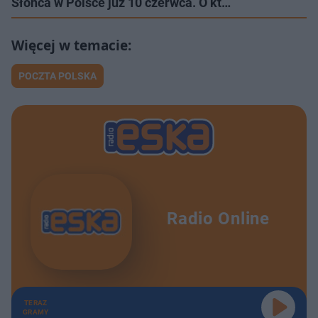
Słońca w Polsce już 10 czerwca. O kt…
POCZTA POLSKA
Radio Online
TERAZ
GRAMY