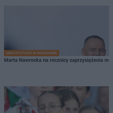
UROCZYSTOŚCI W WARSZAWIE
Marta Nawrocka na rocznicy zaprzysiężenia mę