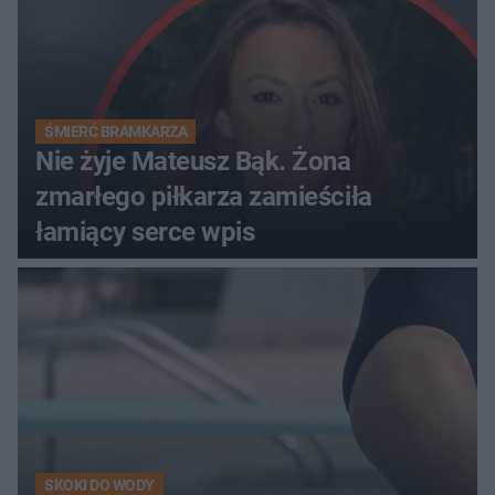
ŚMIERĆ BRAMKARZA
Nie żyje Mateusz Bąk. Żona
zmarłego piłkarza zamieściła
łamiący serce wpis
SKOKI DO WODY