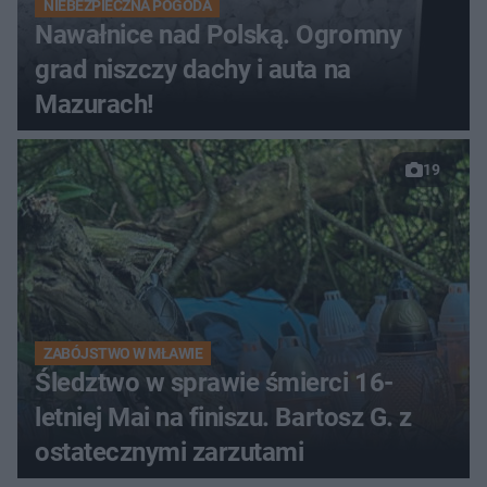
NIEBEZPIECZNA POGODA
Nawałnice nad Polską. Ogromny
grad niszczy dachy i auta na
Mazurach!
19
ZABÓJSTWO W MŁAWIE
Śledztwo w sprawie śmierci 16-
letniej Mai na finiszu. Bartosz G. z
ostatecznymi zarzutami