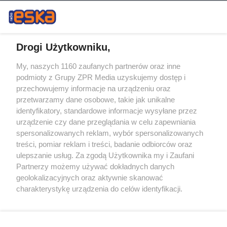
Drogi Użytkowniku,
My, naszych 1160 zaufanych partnerów oraz inne
Żaden utwór zamieszczony w serwisie nie może być powielany i
podmioty z Grupy ZPR Media uzyskujemy dostęp i
rozpowszechniany lub dalej rozpowszechniany w jakikolwiek sposób (w
tym także elektroniczny lub mechaniczny) na jakimkolwiek polu
przechowujemy informacje na urządzeniu oraz
eksploatacji w jakiejkolwiek formie, włącznie z umieszczaniem w
przetwarzamy dane osobowe, takie jak unikalne
Internecie bez pisemnej zgody właściciela praw. Jakiekolwiek użycie lub
identyfikatory, standardowe informacje wysyłane przez
wykorzystanie utworów w całości lub w części z naruszeniem prawa,
tzn. bez właściwej zgody, jest zabronione pod groźbą kary i może być
urządzenie czy dane przeglądania w celu zapewniania
ścigane prawnie.
spersonalizowanych reklam, wybór spersonalizowanych
treści, pomiar reklam i treści, badanie odbiorców oraz
ulepszanie usług. Za zgodą Użytkownika my i Zaufani
Partnerzy możemy używać dokładnych danych
geolokalizacyjnych oraz aktywnie skanować
charakterystykę urządzenia do celów identyfikacji.
Ponieważ cenimy Twoją prywatność, prosimy o zgodę na
O nas
korzystanie z tych technologii poprzez kliknięcie
Informacje prawne
„Akceptuję”. Zgoda jest dobrowolna i zawsze możesz ją