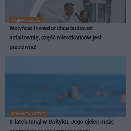
GMINA SIEDLCE
Wołyńce: Inwestor chce budować
asfaltownię, część mieszkańców jest
przeciwna!
DRAMAT W USTCE
8-latek tonął w Bałtyku. Jego ojciec może
ponieść poważne konsekwencje