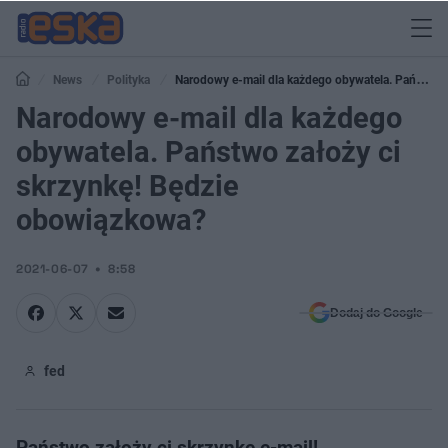
News
Polityka
Narodowy e-mail dla każdego obywatela. Państwo
założy ci skrzynkę! Będzie obowiązkowa?
Narodowy e-mail dla każdego
obywatela. Państwo założy ci
skrzynkę! Będzie
obowiązkowa?
2021-06-07
8:58
Dodaj do Google
fed
Państwo założy ci skrzynkę e-mail!